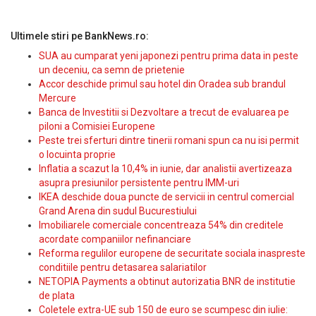
Ultimele stiri pe BankNews.ro:
SUA au cumparat yeni japonezi pentru prima data in peste
un deceniu, ca semn de prietenie
Accor deschide primul sau hotel din Oradea sub brandul
Mercure
Banca de Investitii si Dezvoltare a trecut de evaluarea pe
piloni a Comisiei Europene
Peste trei sferturi dintre tinerii romani spun ca nu isi permit
o locuinta proprie
Inflatia a scazut la 10,4% in iunie, dar analistii avertizeaza
asupra presiunilor persistente pentru IMM-uri
IKEA deschide doua puncte de servicii in centrul comercial
Grand Arena din sudul Bucurestiului
Imobiliarele comerciale concentreaza 54% din creditele
acordate companiilor nefinanciare
Reforma regulilor europene de securitate sociala inaspreste
conditiile pentru detasarea salariatilor
NETOPIA Payments a obtinut autorizatia BNR de institutie
de plata
Coletele extra-UE sub 150 de euro se scumpesc din iulie: