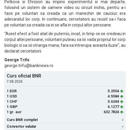
Petkova si Ehrsson au impins experimentul si mai departe,
folosind un sistem de camere video cu circuit inchis, pentru a-i
face pe voluntari sa creada ca un manechin de cauciuc era
adevaratul lor corp. In continuare, cercetatorii au reusit sa-i faca
pe voluntari sa creada ca ei se afla in corpul altor persoane.
"Acest efect a fost atat de puternic, incat, in timp ce se credeau in
corpul altei persoane, voluntarii puteau sa isi vada propriul lor corp
biologic si sa isi stranga mana, fara sa intrerupa aceasta iluzie", au
declarat cercetatorii.
George Trifu
george.trifu@banknews.ro
Curs oficial BNR
7.08.2026
1 EUR
5.2554
1 USD
4.5584
1 CHF
5.6244
1 GBP
6.1277
1 gr. aur
632.7824
Curs BNR complet
Convertor valutar