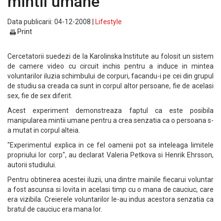
mintii umane
Data publicarii: 04-12-2008 |
Lifestyle
Print
Cercetatorii suedezi de la Karolinska Institute au folosit un sistem
de camere video cu circuit inchis pentru a induce in mintea
voluntarilor iluzia schimbului de corpuri, facandu-i pe cei din grupul
de studiu sa creada ca sunt in corpul altor persoane, fie de acelasi
sex, fie de sex diferit.
Acest experiment demonstreaza faptul ca este posibila
manipularea mintii umane pentru a crea senzatia ca o persoana s-
a mutat in corpul alteia.
"Experimentul explica in ce fel oamenii pot sa inteleaga limitele
propriului lor corp", au declarat Valeria Petkova si Henrik Ehrsson,
autorii studiului.
Pentru obtinerea acestei iluzii, una dintre mainile fiecarui voluntar
a fost ascunsa si lovita in acelasi timp cu o mana de cauciuc, care
era vizibila. Creierele voluntarilor le-au indus acestora senzatia ca
bratul de cauciuc era mana lor.