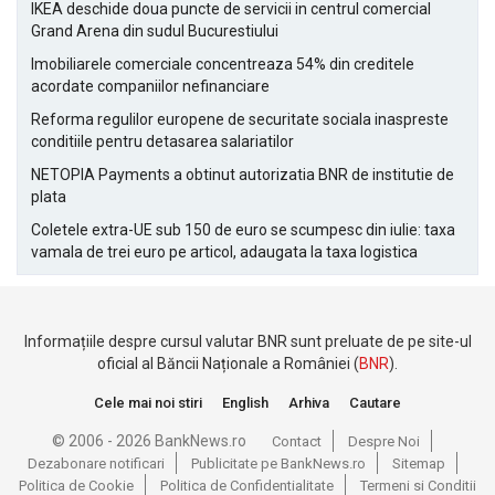
IKEA deschide doua puncte de servicii in centrul comercial
Grand Arena din sudul Bucurestiului
Imobiliarele comerciale concentreaza 54% din creditele
acordate companiilor nefinanciare
Reforma regulilor europene de securitate sociala inaspreste
conditiile pentru detasarea salariatilor
NETOPIA Payments a obtinut autorizatia BNR de institutie de
plata
Coletele extra-UE sub 150 de euro se scumpesc din iulie: taxa
vamala de trei euro pe articol, adaugata la taxa logistica
Informațiile despre cursul valutar BNR sunt preluate de pe site-ul
oficial al Băncii Naționale a României (
BNR
).
Cele mai noi stiri
English
Arhiva
Cautare
© 2006 - 2026 BankNews.ro
Contact
Despre Noi
Dezabonare notificari
Publicitate pe BankNews.ro
Sitemap
Politica de Cookie
Politica de Confidentialitate
Termeni si Conditii