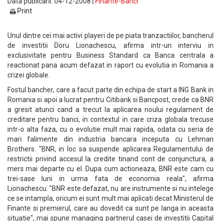
Data publicarii: 04-12-2008 |
Finante-Banci
Print
Unul dintre cei mai activi playeri de pe piata tranzactiilor, bancherul
de investitii Doru Lionachescu, afirma intr-un interviu in
exclusivitate pentru Business Standard ca Banca centrala a
reactionat pana acum defazat in raport cu evolutia in Romania a
crizei globale.
Fostul bancher, care a facut parte din echipa de start a ING Bank in
Romania si apoi a lucrat pentru Citibank si Bancpost, crede ca BNR
a gresit atunci cand a trecut la aplicarea noului regulament de
creditare pentru banci, in contextul in care criza globala trecuse
intr-o alta faza, cu o evolutie mult mai rapida, odata cu seria de
mari falimente din industria bancara inceputa cu Lehman
Brothers. "BNR, in loc sa suspende aplicarea Regulamentului de
restrictii privind accesul la credite tinand cont de conjunctura, a
mers mai departe cu el. Dupa cum actioneaza, BNR este cam cu
trei-sase luni in urma fata de economia reala", afirma
Lionachescu. "BNR este defazat, nu are instrumente si nu intelege
ce se intampla, oricum ei sunt mult mai aplicati decat Ministerul de
Finante si premierul, care au dovedit ca sunt pe langa in aceasta
situatie", mai spune managing partnerul casei de investitii Capital