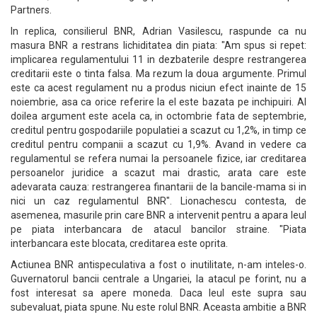
Partners.
In replica, consilierul BNR, Adrian Vasilescu, raspunde ca nu
masura BNR a restrans lichiditatea din piata: "Am spus si repet:
implicarea regulamentului 11 in dezbaterile despre restrangerea
creditarii este o tinta falsa. Ma rezum la doua argumente. Primul
este ca acest regulament nu a produs niciun efect inainte de 15
noiembrie, asa ca orice referire la el este bazata pe inchipuiri. Al
doilea argument este acela ca, in octombrie fata de septembrie,
creditul pentru gospodariile populatiei a scazut cu 1,2%, in timp ce
creditul pentru companii a scazut cu 1,9%. Avand in vedere ca
regulamentul se refera numai la persoanele fizice, iar creditarea
persoanelor juridice a scazut mai drastic, arata care este
adevarata cauza: restrangerea finantarii de la bancile-mama si in
nici un caz regulamentul BNR". Lionachescu contesta, de
asemenea, masurile prin care BNR a intervenit pentru a apara leul
pe piata interbancara de atacul bancilor straine. "Piata
interbancara este blocata, creditarea este oprita.
Actiunea BNR antispeculativa a fost o inutilitate, n-am inteles-o.
Guvernatorul bancii centrale a Ungariei, la atacul pe forint, nu a
fost interesat sa apere moneda. Daca leul este supra sau
subevaluat, piata spune. Nu este rolul BNR. Aceasta ambitie a BNR