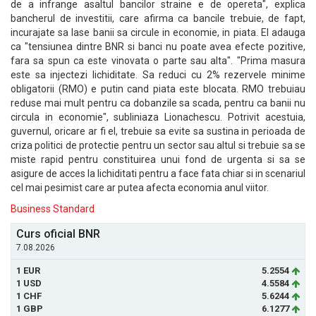
de a infrange asaltul bancilor straine e de opereta", explica
bancherul de investitii, care afirma ca bancile trebuie, de fapt,
incurajate sa lase banii sa circule in economie, in piata. El adauga
ca "tensiunea dintre BNR si banci nu poate avea efecte pozitive,
fara sa spun ca este vinovata o parte sau alta". "Prima masura
este sa injectezi lichiditate. Sa reduci cu 2% rezervele minime
obligatorii (RMO) e putin cand piata este blocata. RMO trebuiau
reduse mai mult pentru ca dobanzile sa scada, pentru ca banii nu
circula in economie", subliniaza Lionachescu. Potrivit acestuia,
guvernul, oricare ar fi el, trebuie sa evite sa sustina in perioada de
criza politici de protectie pentru un sector sau altul si trebuie sa se
miste rapid pentru constituirea unui fond de urgenta si sa se
asigure de acces la lichiditati pentru a face fata chiar si in scenariul
cel mai pesimist care ar putea afecta economia anul viitor.
Business Standard
Curs oficial BNR
7.08.2026
1 EUR
5.2554
1 USD
4.5584
1 CHF
5.6244
1 GBP
6.1277