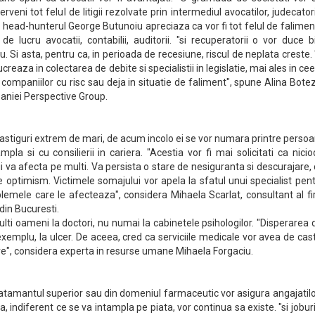
terveni tot felul de litigii rezolvate prin intermediul avocatilor, judecatori
 head-hunterul George Butunoiu apreciaza ca vor fi tot felul de falimen
e lucru avocatii, contabilii, auditorii. "si recuperatorii o vor duce b
. Si asta, pentru ca, in perioada de recesiune, riscul de neplata creste.
creaza in colectarea de debite si specialistii in legislatie, mai ales in ce
a companiilor cu risc sau deja in situatie de faliment", spune Alina Bote
aniei Perspective Group.
astiguri extrem de mari, de acum incolo ei se vor numara printre perso
mpla si cu consilierii in cariera. "Acestia vor fi mai solicitati ca nici
i va afecta pe multi. Va persista o stare de nesiguranta si descurajare,
e optimism. Victimele somajului vor apela la sfatul unui specialist pen
lemele care le afecteaza", considera Mihaela Scarlat, consultant al f
in Bucuresti.
lti oameni la doctori, nu numai la cabinetele psihologilor. "Disperarea
exemplu, la ulcer. De aceea, cred ca serviciile medicale vor avea de cas
re", considera experta in resurse umane Mihaela Forgaciu.
invatamantul superior sau din domeniul farmaceutic vor asigura angajatil
, indiferent ce se va intampla pe piata, vor continua sa existe. "si joburi