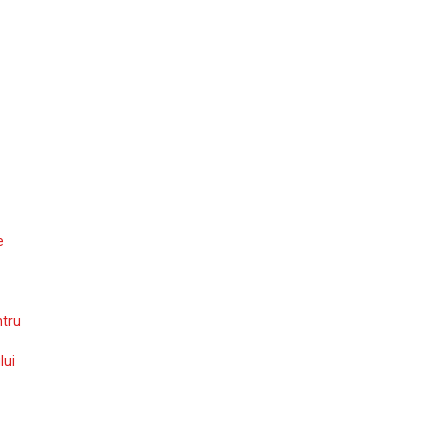
e
ntru
lui