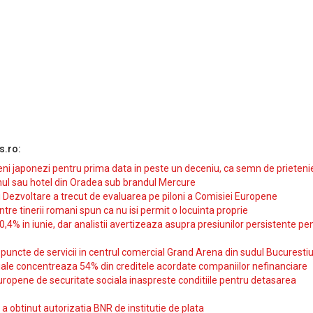
s.ro:
i japonezi pentru prima data in peste un deceniu, ca semn de prieteni
ul sau hotel din Oradea sub brandul Mercure
si Dezvoltare a trecut de evaluarea pe piloni a Comisiei Europene
intre tinerii romani spun ca nu isi permit o locuinta proprie
10,4% in iunie, dar analistii avertizeaza asupra presiunilor persistente pe
uncte de servicii in centrul comercial Grand Arena din sudul Bucurestiu
iale concentreaza 54% din creditele acordate companiilor nefinanciare
uropene de securitate sociala inaspreste conditiile pentru detasarea
obtinut autorizatia BNR de institutie de plata