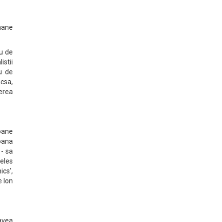
umane
eu de
istii
au de
csa,
erea
oane
soana
 - sa
teles
ics',
e Ion
avea