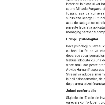
intarzieri la plata si vor in
spune Mihaela Forgaciu. si
fuziuni, asa ca vor avea d
subliniaza George Butunoiu
avea de castigat cei care lu
priveste legislatia aplicat
managing partner al comp
E timpul psihologilor
Daca psihologii nu aveau c
cu bani. La fel se va inta
deoarece socul somajului i
trebuie inlocuita cu una d
trece mai usor peste prob
Advice Human Resources d
Stresul va aduce si mai mu
la boli psihosomatice, de 
de pe urma crizei financia
Joburi confortabile
Slujbele din IT, cele din 
oarecare confort, pentru ca