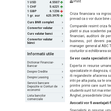
Print
1 USD
4.5507
1 CHF
5.6221
1 GBP
6.1236
Criza financiara va ingro
1 gr. aur
625.3970
prevad ca o vor duce bine av
Curs BNR complet
Companiile resimt criza fin
Convertor valutar
platit si ziua scadentei p
Curs valutar banci
financiari, auditorii de pe
Convertor valutar
business, pot deveni pa
bănci
manager general al ABC T
costurilor si echilibrarea si
Informatii utile
Se vor cauta specialisti 
Dictionar Financiar-
Experta in resurse umane
Bancar
specializate in diagnoza, c
Despre Credite
iti regandeste afacerea sau 
Despre Leasing
intri pe alta piata, sa te o
Servicii bancare:
printre primii care sunt t
Depozite si Conturi de
economii
studentii sunt tot mai inter
Anghel, presedintele Uniun
Lista bancilor
comerciale
Avocatii vor fi avantajati 
Specialistii in resurse u