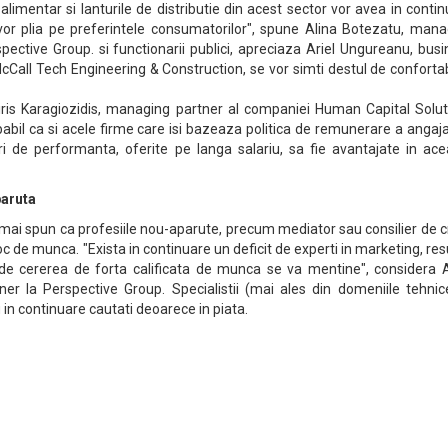
alimentar si lanturile de distributie din acest sector vor avea in conti
vor plia pe preferintele consumatorilor", spune Alina Botezatu, mana
pective Group. si functionarii publici, apreciaza Ariel Ungureanu, bus
Call Tech Engineering & Construction, se vor simti destul de confortab
is Karagiozidis, managing partner al companiei Human Capital Solut
abil ca si acele firme care isi bazeaza politica de remunerare a angaja
i de performanta, oferite pe langa salariu, sa fie avantajate in ace
paruta
mai spun ca profesiile nou-aparute, precum mediator sau consilier de c
 loc de munca. "Exista in continuare un deficit de experti in marketing, re
nde cererea de forta calificata de munca se va mentine", considera A
r la Perspective Group. Specialistii (mai ales din domeniile tehnice
i in continuare cautati deoarece in piata.