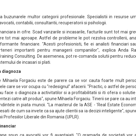
sa buzunarele multor categorii profesionale. Specialistii in resurse 
ocatii, contabilii, consultantii, recuperatorii si psihologii.
anciara in cifre. Scad vanzarile si incasarile, facturile sunt tot mai gr
are tot mai aproape. Astfel de probleme le pot rezolva controllerii, anal
rformante financiare. "Acesti profesionisti, fie ei analisti financiari s
rteneri importanti pentru managerii companiilor", explica Anda Ra
raining Consulting. De asemenea, pot re-comanda solutii pentru reduc
stemului de incasari si plati.
in diagnoza
 Mihaela Forgaciu este de parere ca se vor cauta foarte mult pers
ele care se vor ocupa cu "redesignul" afacerii. "Practic, o astfel de per
face o diagnoza a activitatilor si a profitabilitatii si iti ofera o solutie
rientezi catre alt produs", spune Mihaela Forgaciu. Tinerii se pare ca au in
endintele in piata muncii. "La masterul de la ASE - 'Real Estate Econom
esati de cum sa invete ca sa ajute clientii sa ia decizii inteligente", spun
ii Profesiilor Liberale din Romania (UPLR).
financiar
mane spun ca avocatii vor fi avantajati. "O gramada de societati vor 