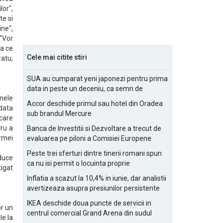
lor",
te si
ine",
 "Vor
ea ce
Cele mai citite stiri
zatu,
SUA au cumparat yeni japonezi pentru prima
data in peste un deceniu, ca semn de
anele
prietenie
Accor deschide primul sau hotel din Oradea
odata
sub brandul Mercure
 care
tru a
Banca de Investitii si Dezvoltare a trecut de
irmei
evaluarea pe piloni a Comisiei Europene
Peste trei sferturi dintre tinerii romani spun
 duce
ca nu isi permit o locuinta proprie
tigat
Inflatia a scazut la 10,4% in iunie, dar analistii
avertizeaza asupra presiunilor persistente
pentru IMM-uri
IKEA deschide doua puncte de servicii in
or un
centrul comercial Grand Arena din sudul
le la