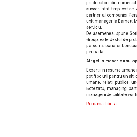
producatorii din domeniul 
succes atat timp cat se 
partner al companiei Pers
unit manager la Barnett Mc
serviciu.
De asemenea, spune Sotir
Group, este destul de prob
pe comisioane si bonusur
perioada.
Alegeti o meserie nou-a
Expertii in resurse umane 
pot fi solutii pentru un alt
umane, relatii publice, u
Botezatu, managing partne
managerii de calitate vor f
Romania Libera