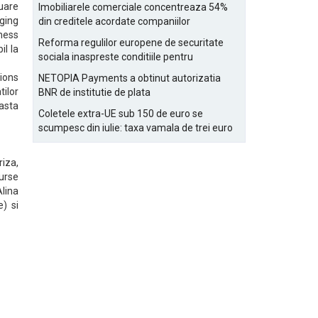
Bucurestiului
nuare
Imobiliarele comerciale concentreaza 54%
ging
din creditele acordate companiilor
iness
nefinanciare
Reforma regulilor europene de securitate
il la
sociala inaspreste conditiile pentru
detasarea salariatilor
ions
NETOPIA Payments a obtinut autorizatia
tilor
BNR de institutie de plata
asta
Coletele extra-UE sub 150 de euro se
scumpesc din iulie: taxa vamala de trei euro
pe articol, adaugata la taxa logistica
riza,
surse
lina
) si