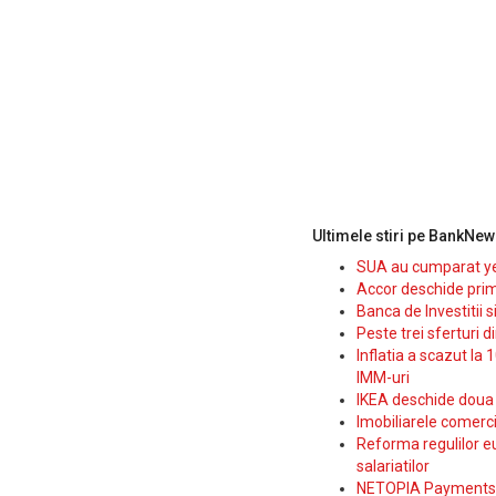
Ultimele stiri pe BankNew
SUA au cumparat yen
Accor deschide prim
Banca de Investitii 
Peste trei sferturi d
Inflatia a scazut la 
IMM-uri
IKEA deschide doua p
Imobiliarele comerc
Reforma regulilor e
salariatilor
NETOPIA Payments a 