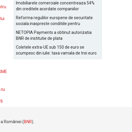
Bucurestiului
Imobiliarele comerciale concentreaza 54%
ntru
din creditele acordate companiilor
nefinanciare
Reforma regulilor europene de securitate
lui
sociala inaspreste conditiile pentru
detasarea salariatilor
NETOPIA Payments a obtinut autorizatia
BNR de institutie de plata
Coletele extra-UE sub 150 de euro se
scumpesc din iulie: taxa vamala de trei euro
pe articol, adaugata la taxa logistica
 SME
 cu
26
e a României (
BNR
).