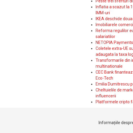
Peste trei sferturi d
Inflatia a scazut la 
IMM-uri
IKEA deschide doua p
Imobiliarele comerc
Reforma regulilor e
salariatilor
NETOPIA Payments a 
Coletele extra-UE su
adaugata la taxa log
Transformarile din i
multinationale
CEC Bank finanteaza 
Eco-Tech
Emilia Dumitrescu p
Cheltuielile de marke
influencerii
Platformele cripto f
Informațiile despre