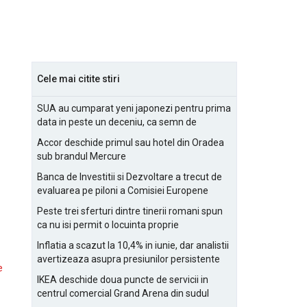
Cele mai citite stiri
SUA au cumparat yeni japonezi pentru prima
data in peste un deceniu, ca semn de
prietenie
Accor deschide primul sau hotel din Oradea
sub brandul Mercure
Banca de Investitii si Dezvoltare a trecut de
evaluarea pe piloni a Comisiei Europene
Peste trei sferturi dintre tinerii romani spun
ca nu isi permit o locuinta proprie
Inflatia a scazut la 10,4% in iunie, dar analistii
avertizeaza asupra presiunilor persistente
e
pentru IMM-uri
IKEA deschide doua puncte de servicii in
centrul comercial Grand Arena din sudul