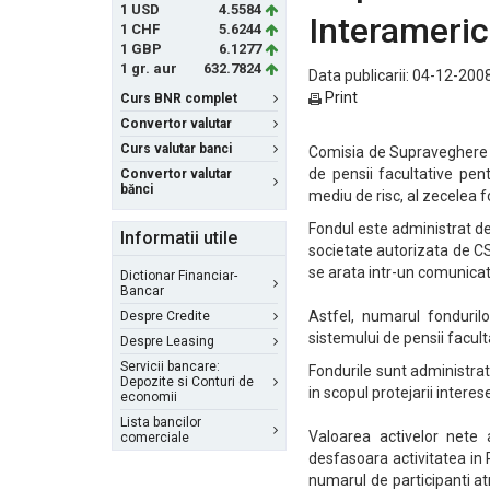
1 USD
4.5584
Interameri
1 CHF
5.6244
1 GBP
6.1277
1 gr. aur
632.7824
Data publicarii: 04-12-2008
Print
Curs BNR complet
Convertor valutar
Curs valutar banci
Comisia de Supraveghere a
de pensii facultative pen
Convertor valutar
bănci
mediu de risc, al zecelea f
Fondul este administrat de
Informatii utile
societate autorizata de CSS
se arata intr-un comunicat
Dictionar Financiar-
Bancar
Astfel, numarul fonduril
Despre Credite
sistemului de pensii facult
Despre Leasing
Servicii bancare:
Fondurile sunt administra
Depozite si Conturi de
in scopul protejarii interes
economii
Lista bancilor
Valoarea activelor nete a
comerciale
desfasoara activitatea in 
numarul de participanti a