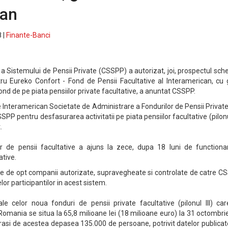
can
 |
Finante-Banci
 Sistemului de Pensii Private (CSSPP) a autorizat, joi, prospectul sc
tru Eureko Confort - Fond de Pensii Facultative al Interamerican, cu 
ond de pe piata pensiilor private facultative, a anuntat CSSPP.
 Interamerican Societate de Administrare a Fondurilor de Pensii Privat
PP pentru desfasurarea activitatii pe piata pensiilor facultative (pilonu 
.
or de pensii facultative a ajuns la zece, dupa 18 luni de functiona
ative.
te de opt companii autorizate, supravegheate si controlate de catre C
elor participantilor in acest sistem.
le celor noua fonduri de pensii private facultative (pilonul III) car
Romania se situa la 65,8 milioane lei (18 milioane euro) la 31 octombrie
trasi de acestea depasea 135.000 de persoane, potrivit datelor publica