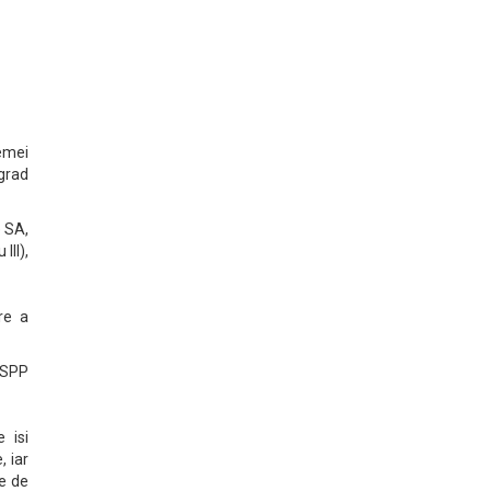
hemei
grad
e SA,
III),
re a
SSPP
e isi
, iar
te de