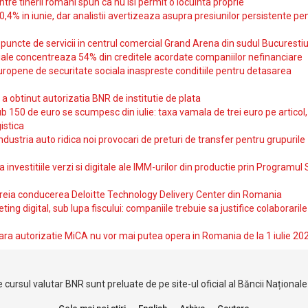
intre tinerii romani spun ca nu isi permit o locuinta proprie
10,4% in iunie, dar analistii avertizeaza asupra presiunilor persistente pe
uncte de servicii in centrul comercial Grand Arena din sudul Bucurestiu
iale concentreaza 54% din creditele acordate companiilor nefinanciare
uropene de securitate sociala inaspreste conditiile pentru detasarea
obtinut autorizatia BNR de institutie de plata
b 150 de euro se scumpesc din iulie: taxa vamala de trei euro pe articol,
istica
ndustria auto ridica noi provocari de preturi de transfer pentru grupurile
investitiile verzi si digitale ale IMM-urilor din productie prin Programul
reia conducerea Deloitte Technology Delivery Center din Romania
ting digital, sub lupa fiscului: companiile trebuie sa justifice colaborarile
ara autorizatie MiCA nu vor mai putea opera in Romania de la 1 iulie 20
 cursul valutar BNR sunt preluate de pe site-ul oficial al Băncii Național