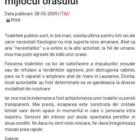
mijlocul orasului
Data publicarii: 28-05-2009 |
IT&C
Print
Toaletele publice sunt, in linii mari, solutia ultima pentru toti cei ale
caror necesitati fiziologice nu mai suporta nicio amanare. Atat ca
aria "necesitatilor" s-a extins si la alte activitati, la fel de umane,
insa mai putin agreate de edilii unor orase.
Folosirea toaletelor ca loc de satisfacere a impulsurilor sexuale
sau de refulare a tendintelor agresive, prin distrugerea cabinei,
pare sa fi capatat o amploare atat de mare in Lausanne, Elvetia,
incat autoritatile au fost determinate sa se gandeasca la diverse
modalitati de rezolvare.
Iar cea mai la indemana a fost achizitonarea unor toalete cu pereti
transparenti. Mai precis, incaparea este construita din cristale
lichide care devin opace in momentul in care o persoana intra
inauntru. Senzorii din interior pot anula opacitatea peretilor in
doua conditii: fie daca nu simt nicio miscare, fie daca inregistreaza
miscari prea rapide.
Galerie: