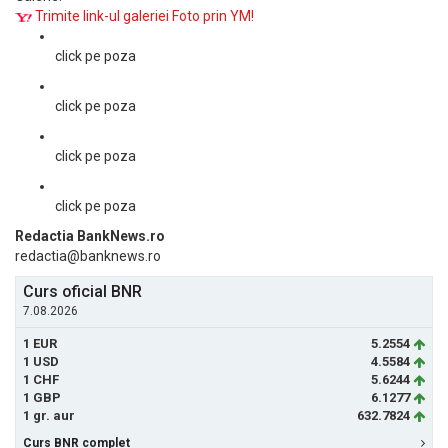
Trimite link-ul galeriei Foto prin YM!
click pe poza
click pe poza
click pe poza
click pe poza
Redactia BankNews.ro
redactia@banknews.ro
Curs oficial BNR
7.08.2026
1 EUR
5.2554
1 USD
4.5584
1 CHF
5.6244
1 GBP
6.1277
1 gr. aur
632.7824
Curs BNR complet