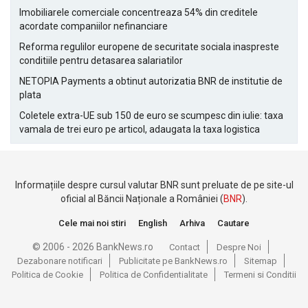
Imobiliarele comerciale concentreaza 54% din creditele
acordate companiilor nefinanciare
Reforma regulilor europene de securitate sociala inaspreste
conditiile pentru detasarea salariatilor
NETOPIA Payments a obtinut autorizatia BNR de institutie de
plata
Coletele extra-UE sub 150 de euro se scumpesc din iulie: taxa
vamala de trei euro pe articol, adaugata la taxa logistica
Informațiile despre cursul valutar BNR sunt preluate de pe site-ul
oficial al Băncii Naționale a României (
BNR
).
Cele mai noi stiri
English
Arhiva
Cautare
© 2006 - 2026 BankNews.ro
Contact
Despre Noi
Dezabonare notificari
Publicitate pe BankNews.ro
Sitemap
Politica de Cookie
Politica de Confidentialitate
Termeni si Conditii