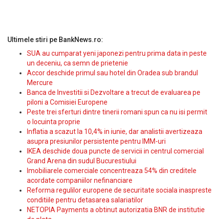
Ultimele stiri pe BankNews.ro:
SUA au cumparat yeni japonezi pentru prima data in peste
un deceniu, ca semn de prietenie
Accor deschide primul sau hotel din Oradea sub brandul
Mercure
Banca de Investitii si Dezvoltare a trecut de evaluarea pe
piloni a Comisiei Europene
Peste trei sferturi dintre tinerii romani spun ca nu isi permit
o locuinta proprie
Inflatia a scazut la 10,4% in iunie, dar analistii avertizeaza
asupra presiunilor persistente pentru IMM-uri
IKEA deschide doua puncte de servicii in centrul comercial
Grand Arena din sudul Bucurestiului
Imobiliarele comerciale concentreaza 54% din creditele
acordate companiilor nefinanciare
Reforma regulilor europene de securitate sociala inaspreste
conditiile pentru detasarea salariatilor
NETOPIA Payments a obtinut autorizatia BNR de institutie