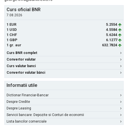
Curs oficial BNR
7.08.2026
1 EUR
5.2554
1 USD
4.5584
1 CHF
5.6244
1 GBP
6.1277
1 gr. aur
632.7824
Curs BNR complet
Convertor valutar
Curs valutar banci
Convertor valutar bănci
Informatii utile
Dictionar Financiar-Bancar
Despre Credite
Despre Leasing
Servicii bancare: Depozite si Conturi de economii
Lista bancilor comerciale