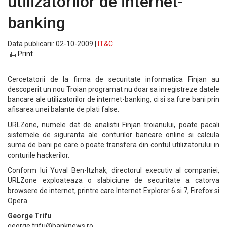
utilizatorilor de internet-
banking
Data publicarii: 02-10-2009 |
IT&C
Print
Cercetatorii de la firma de securitate informatica Finjan au
descoperit un nou Troian programat nu doar sa inregistreze datele
bancare ale utilizatorilor de internet-banking, ci si sa fure bani prin
afisarea unei balante de plati false.
URLZone, numele dat de analistii Finjan troianului, poate pacali
sistemele de siguranta ale conturilor bancare online si calcula
suma de bani pe care o poate transfera din contul utilizatorului in
conturile hackerilor.
Conform lui Yuval Ben-Itzhak, directorul executiv al companiei,
URLZone exploateaza o slabiciune de securitate a catorva
browsere de internet, printre care Internet Explorer 6 si 7, Firefox si
Opera.
George Trifu
george.trifu@banknews.ro