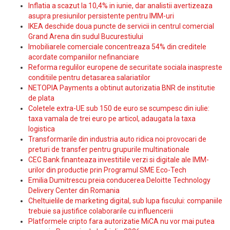
Inflatia a scazut la 10,4% in iunie, dar analistii avertizeaza
asupra presiunilor persistente pentru IMM-uri
IKEA deschide doua puncte de servicii in centrul comercial
Grand Arena din sudul Bucurestiului
Imobiliarele comerciale concentreaza 54% din creditele
acordate companiilor nefinanciare
Reforma regulilor europene de securitate sociala inaspreste
conditiile pentru detasarea salariatilor
NETOPIA Payments a obtinut autorizatia BNR de institutie
de plata
Coletele extra-UE sub 150 de euro se scumpesc din iulie:
taxa vamala de trei euro pe articol, adaugata la taxa
logistica
Transformarile din industria auto ridica noi provocari de
preturi de transfer pentru grupurile multinationale
CEC Bank finanteaza investitiile verzi si digitale ale IMM-
urilor din productie prin Programul SME Eco-Tech
Emilia Dumitrescu preia conducerea Deloitte Technology
Delivery Center din Romania
Cheltuielile de marketing digital, sub lupa fiscului: companiile
trebuie sa justifice colaborarile cu influencerii
Platformele cripto fara autorizatie MiCA nu vor mai putea