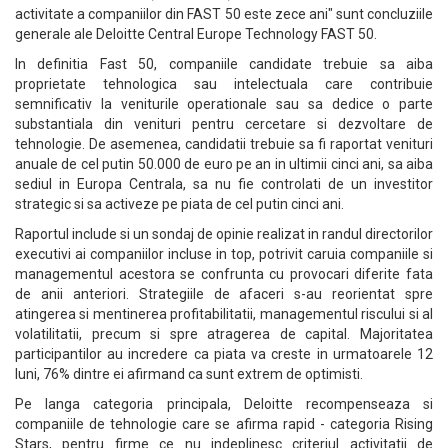
activitate a companiilor din FAST 50 este zece ani" sunt concluziile
generale ale Deloitte Central Europe Technology FAST 50.
In definitia Fast 50, companiile candidate trebuie sa aiba
proprietate tehnologica sau intelectuala care contribuie
semnificativ la veniturile operationale sau sa dedice o parte
substantiala din venituri pentru cercetare si dezvoltare de
tehnologie. De asemenea, candidatii trebuie sa fi raportat venituri
anuale de cel putin 50.000 de euro pe an in ultimii cinci ani, sa aiba
sediul in Europa Centrala, sa nu fie controlati de un investitor
strategic si sa activeze pe piata de cel putin cinci ani.
Raportul include si un sondaj de opinie realizat in randul directorilor
executivi ai companiilor incluse in top, potrivit caruia companiile si
managementul acestora se confrunta cu provocari diferite fata
de anii anteriori. Strategiile de afaceri s-au reorientat spre
atingerea si mentinerea profitabilitatii, managementul riscului si al
volatilitatii, precum si spre atragerea de capital. Majoritatea
participantilor au incredere ca piata va creste in urmatoarele 12
luni, 76% dintre ei afirmand ca sunt extrem de optimisti.
Pe langa categoria principala, Deloitte recompenseaza si
companiile de tehnologie care se afirma rapid - categoria Rising
Stars, pentru firme ce nu indeplinesc criteriul activitatii de