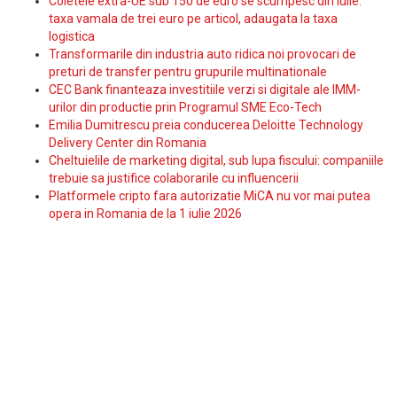
Coletele extra-UE sub 150 de euro se scumpesc din iulie:
taxa vamala de trei euro pe articol, adaugata la taxa
logistica
Transformarile din industria auto ridica noi provocari de
preturi de transfer pentru grupurile multinationale
CEC Bank finanteaza investitiile verzi si digitale ale IMM-
urilor din productie prin Programul SME Eco-Tech
Emilia Dumitrescu preia conducerea Deloitte Technology
Delivery Center din Romania
Cheltuielile de marketing digital, sub lupa fiscului: companiile
trebuie sa justifice colaborarile cu influencerii
Platformele cripto fara autorizatie MiCA nu vor mai putea
opera in Romania de la 1 iulie 2026