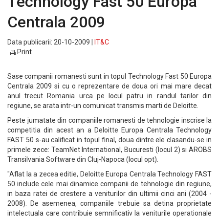
Technology Fast 50 Europa
Centrala 2009
Data publicarii: 20-10-2009 |
IT&C
Print
Sase companii romanesti sunt in topul Technology Fast 50 Europa
Centrala 2009 si cu o reprezentare de doua ori mai mare decat
anul trecut Romania urca pe locul patru in randul tarilor din
regiune, se arata intr-un comunicat transmis marti de Deloitte.
Peste jumatate din companiile romanesti de tehnologie inscrise la
competitia din acest an a Deloitte Europa Centrala Technology
FAST 50 s-au calificat in topul final, doua dintre ele clasandu-se in
primele zece: TeamNet International, Bucuresti (locul 2) si AROBS
Transilvania Software din Cluj-Napoca (locul opt).
"Aflat la a zecea editie, Deloitte Europa Centrala Technology FAST
50 include cele mai dinamice companii de tehnologie din regiune,
in baza ratei de crestere a veniturilor din ultimii cinci ani (2004 -
2008). De asemenea, companiile trebuie sa detina proprietate
intelectuala care contribuie semnificativ la veniturile operationale