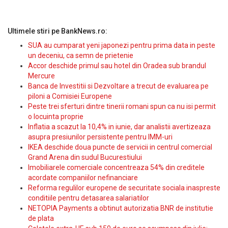
Ultimele stiri pe BankNews.ro:
SUA au cumparat yeni japonezi pentru prima data in peste
un deceniu, ca semn de prietenie
Accor deschide primul sau hotel din Oradea sub brandul
Mercure
Banca de Investitii si Dezvoltare a trecut de evaluarea pe
piloni a Comisiei Europene
Peste trei sferturi dintre tinerii romani spun ca nu isi permit
o locuinta proprie
Inflatia a scazut la 10,4% in iunie, dar analistii avertizeaza
asupra presiunilor persistente pentru IMM-uri
IKEA deschide doua puncte de servicii in centrul comercial
Grand Arena din sudul Bucurestiului
Imobiliarele comerciale concentreaza 54% din creditele
acordate companiilor nefinanciare
Reforma regulilor europene de securitate sociala inaspreste
conditiile pentru detasarea salariatilor
NETOPIA Payments a obtinut autorizatia BNR de institutie
de plata