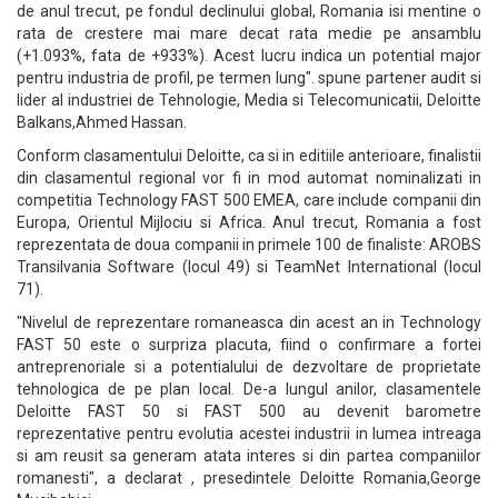
de anul trecut, pe fondul declinului global, Romania isi mentine o
rata de crestere mai mare decat rata medie pe ansamblu
(+1.093%, fata de +933%). Acest lucru indica un potential major
pentru industria de profil, pe termen lung". spune partener audit si
lider al industriei de Tehnologie, Media si Telecomunicatii, Deloitte
Balkans,Ahmed Hassan.
Conform clasamentului Deloitte, ca si in editiile anterioare, finalistii
din clasamentul regional vor fi in mod automat nominalizati in
competitia Technology FAST 500 EMEA, care include companii din
Europa, Orientul Mijlociu si Africa. Anul trecut, Romania a fost
reprezentata de doua companii in primele 100 de finaliste: AROBS
Transilvania Software (locul 49) si TeamNet International (locul
71).
"Nivelul de reprezentare romaneasca din acest an in Technology
FAST 50 este o surpriza placuta, fiind o confirmare a fortei
antreprenoriale si a potentialului de dezvoltare de proprietate
tehnologica de pe plan local. De-a lungul anilor, clasamentele
Deloitte FAST 50 si FAST 500 au devenit barometre
reprezentative pentru evolutia acestei industrii in lumea intreaga
si am reusit sa generam atata interes si din partea companiilor
romanesti", a declarat , presedintele Deloitte Romania,George