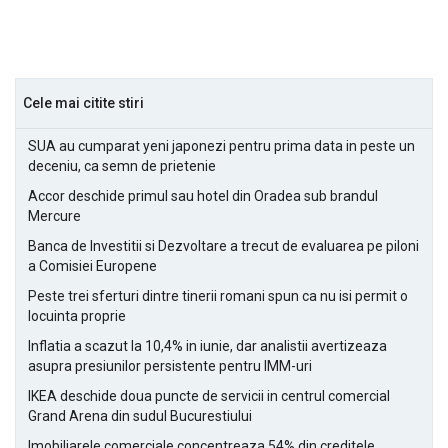
Cele mai citite stiri
SUA au cumparat yeni japonezi pentru prima data in peste un
deceniu, ca semn de prietenie
Accor deschide primul sau hotel din Oradea sub brandul
Mercure
Banca de Investitii si Dezvoltare a trecut de evaluarea pe piloni
a Comisiei Europene
Peste trei sferturi dintre tinerii romani spun ca nu isi permit o
locuinta proprie
Inflatia a scazut la 10,4% in iunie, dar analistii avertizeaza
asupra presiunilor persistente pentru IMM-uri
IKEA deschide doua puncte de servicii in centrul comercial
Grand Arena din sudul Bucurestiului
Imobiliarele comerciale concentreaza 54% din creditele