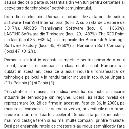
sau sa dedice o parte substantiala din venituri pentru cercetare si
dezvoltare de tehnologie" potrivit comunicatului.
Lista finalistelor din Romania include dezvoltatori de solutii
software TeamNet International (locul 2, cu o rata de crestere de
3.317%), AROBS Transilvania Software (locul 8, +1.663%),
LASTING Software din Timisoara (locul 29, +487%), The RED Point
din Iasi (locul 35, +430%) si companiile din Bucuresti Advantage
Software Factory (locul 45, +350%) si Romanian Soft Company
(locul 47, +312%).
Romania a intrat in aceasta competitie pentru prima data anul
trecut, avand trei companii in clasamentul final. Numarul s-a
dublat in acest an, ceea ce a adus industria romaneasca de
tehnologie pe locul 4 in randul tarilor incluse in top, dupa Ungaria
(11), Polonia (9) si Cehia (8).
"Rezultatele din acest an indica evolutia distincta a fiecarei
industrii de tehnologie din regiune. Liderii isi reduc nivelul de
reprezentare (cu 28 de firme in acest an, fata de 36, in 2008), pe
masura ce companiile lor se maturizeaza, iar veniturile nu mai pot
creste intr-un ritm foarte accelerat. De cealalta parte, industriile
mai mici castiga teren si au mai multe companii printre finaliste.
Desi per ansamblu ratele de crestere s-au redus semnificativ fata