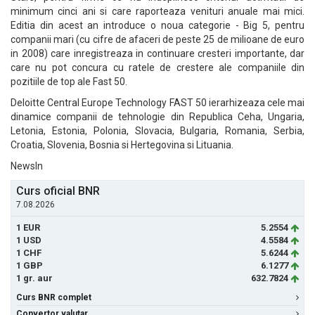
minimum cinci ani si care raporteaza venituri anuale mai mici.
Editia din acest an introduce o noua categorie - Big 5, pentru
companii mari (cu cifre de afaceri de peste 25 de milioane de euro
in 2008) care inregistreaza in continuare cresteri importante, dar
care nu pot concura cu ratele de crestere ale companiile din
pozitiile de top ale Fast 50.
Deloitte Central Europe Technology FAST 50 ierarhizeaza cele mai
dinamice companii de tehnologie din Republica Ceha, Ungaria,
Letonia, Estonia, Polonia, Slovacia, Bulgaria, Romania, Serbia,
Croatia, Slovenia, Bosnia si Hertegovina si Lituania.
NewsIn
Curs oficial BNR
7.08.2026
1 EUR
5.2554
1 USD
4.5584
1 CHF
5.6244
1 GBP
6.1277
1 gr. aur
632.7824
Curs BNR complet
Convertor valutar