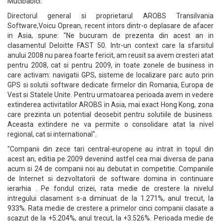
Mucibabici.
Directorul general si proprietarul AROBS Transilvania
Software,Voicu Oprean, recent intors dintr-o deplasare de afacer
in Asia, spune: "Ne bucuram de prezenta din acest an in
clasamentul Deloitte FAST 50. Intr-un context care la sfarsitul
anului 2008 nu parea foarte fericit, am reusit sa avem cresteri atat
pentru 2008, cat si pentru 2009, in toate zonele de business in
care activam: navigatii GPS, sisteme de localizare parc auto prin
GPS si solutii software dedicate firmelor din Romania, Europa de
Vest si Statele Unite. Pentru urmatoarea perioada avem in vedere
extinderea activitatilor AROBS in Asia, mai exact Hong Kong, zona
care prezinta un potential deosebit pentru solutiile de business.
Aceasta extindere ne va permite o consolidare atat la nivel
regional, cat si international".
"Companii din zece tari central-europene au intrat in topul din
acest an, editia pe 2009 devenind astfel cea mai diversa de pana
acum si 24 de companii noi au debutat in competitie. Companiile
de Internet si dezvoltatorii de software domina in continuare
ierarhia . Pe fondul crizei, rata medie de crestere la nivelul
intregului clasament s-a diminuat de la 1.271%, anul trecut, la
933%. Rata medie de crestere a primelor cinci companii clasate a
scazut de la +5.204%, anul trecut, la +3.526%. Perioada medie de