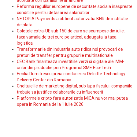
acordate companiilor nefinanciare
Reforma regulilor europene de securitate sociala inaspreste
conditiile pentru detasarea salariatilor
NETOPIA Payments a obtinut autorizatia BNR de institutie
de plata
Coletele extra-UE sub 150 de euro se scumpesc din iulie:
taxa vamala de trei euro pe articol, adaugata la taxa
logistica
Transformarile din industria auto ridica noi provocari de
preturi de transfer pentru grupurile multinationale
CEC Bank finanteaza investitiile verzi si digitale ale IMM-
urilor din productie prin Programul SME Eco-Tech
Emilia Dumitrescu preia conducerea Deloitte Technology
Delivery Center din Romania
Cheltuielile de marketing digital, sub lupa fiscului: companiile
trebuie sa justifice colaborarile cu influencerii
Platformele cripto fara autorizatie MiCA nu vor mai putea
opera in Romania de la 1 iulie 2026