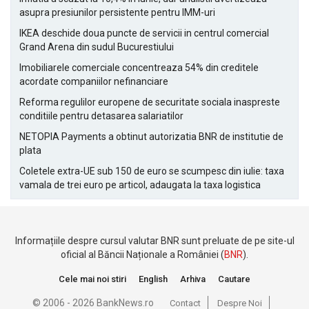
asupra presiunilor persistente pentru IMM-uri
IKEA deschide doua puncte de servicii in centrul comercial
Grand Arena din sudul Bucurestiului
Imobiliarele comerciale concentreaza 54% din creditele
acordate companiilor nefinanciare
Reforma regulilor europene de securitate sociala inaspreste
conditiile pentru detasarea salariatilor
NETOPIA Payments a obtinut autorizatia BNR de institutie de
plata
Coletele extra-UE sub 150 de euro se scumpesc din iulie: taxa
vamala de trei euro pe articol, adaugata la taxa logistica
Informațiile despre cursul valutar BNR sunt preluate de pe site-ul
oficial al Băncii Naționale a României (
BNR
).
Cele mai noi stiri
English
Arhiva
Cautare
© 2006 - 2026 BankNews.ro
Contact
Despre Noi