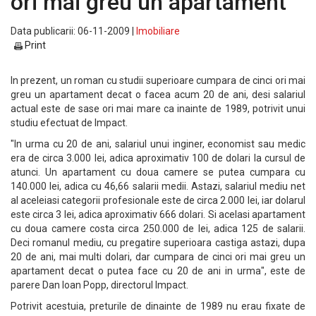
ori mai greu un apartament
Data publicarii: 06-11-2009 |
Imobiliare
Print
In prezent, un roman cu studii superioare cumpara de cinci ori mai
greu un apartament decat o facea acum 20 de ani, desi salariul
actual este de sase ori mai mare ca inainte de 1989, potrivit unui
studiu efectuat de Impact.
"In urma cu 20 de ani, salariul unui inginer, economist sau medic
era de circa 3.000 lei, adica aproximativ 100 de dolari la cursul de
atunci. Un apartament cu doua camere se putea cumpara cu
140.000 lei, adica cu 46,66 salarii medii. Astazi, salariul mediu net
al aceleiasi categorii profesionale este de circa 2.000 lei, iar dolarul
este circa 3 lei, adica aproximativ 666 dolari. Si acelasi apartament
cu doua camere costa circa 250.000 de lei, adica 125 de salarii.
Deci romanul mediu, cu pregatire superioara castiga astazi, dupa
20 de ani, mai multi dolari, dar cumpara de cinci ori mai greu un
apartament decat o putea face cu 20 de ani in urma", este de
parere Dan Ioan Popp, directorul Impact.
Potrivit acestuia, preturile de dinainte de 1989 nu erau fixate de