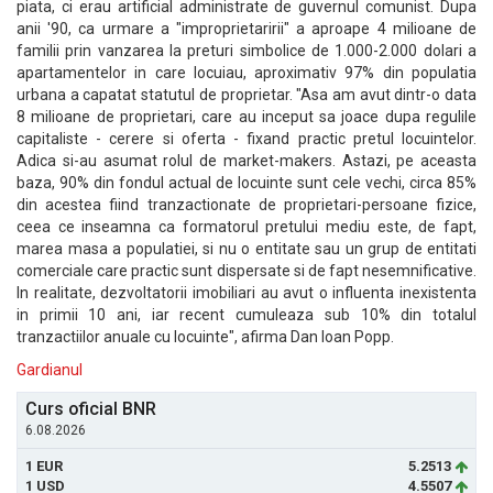
piata, ci erau artificial administrate de guvernul comunist. Dupa
anii '90, ca urmare a "improprietaririi" a aproape 4 milioane de
familii prin vanzarea la preturi simbolice de 1.000-2.000 dolari a
apartamentelor in care locuiau, aproximativ 97% din populatia
urbana a capatat statutul de proprietar. "Asa am avut dintr-o data
8 milioane de proprietari, care au inceput sa joace dupa regulile
capitaliste - cerere si oferta - fixand practic pretul locuintelor.
Adica si-au asumat rolul de market-makers. Astazi, pe aceasta
baza, 90% din fondul actual de locuinte sunt cele vechi, circa 85%
din acestea fiind tranzactionate de proprietari-persoane fizice,
ceea ce inseamna ca formatorul pretului mediu este, de fapt,
marea masa a populatiei, si nu o entitate sau un grup de entitati
comerciale care practic sunt dispersate si de fapt nesemnificative.
In realitate, dezvoltatorii imobiliari au avut o influenta inexistenta
in primii 10 ani, iar recent cumuleaza sub 10% din totalul
tranzactiilor anuale cu locuinte", afirma Dan Ioan Popp.
Gardianul
Curs oficial BNR
6.08.2026
1 EUR
5.2513
1 USD
4.5507