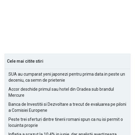
Cele mai citite stiri
SUA au cumparat yeni japonezi pentru prima data in peste un
deceniu, ca semn de prietenie
Accor deschide primul sau hotel din Oradea sub brandul
Mercure
Banca de Investitii si Dezvoltare a trecut de evaluarea pe piloni
a Comisiei Europene
Peste trei sferturi dintre tinerii romani spun ca nu isi permit o
locuinta proprie
Inflatia a scazut la 10,4% in iunie, dar analistii avertizeaza