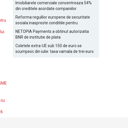
Bucurestiului
Imobiliarele comerciale concentreaza 54%
din creditele acordate companiilor
nefinanciare
Reforma regulilor europene de securitate
ntru
sociala inaspreste conditiile pentru
detasarea salariatilor
NETOPIA Payments a obtinut autorizatia
lui
BNR de institutie de plata
Coletele extra-UE sub 150 de euro se
scumpesc din iulie: taxa vamala de trei euro
pe articol, adaugata la taxa logistica
 SME
 cu
26