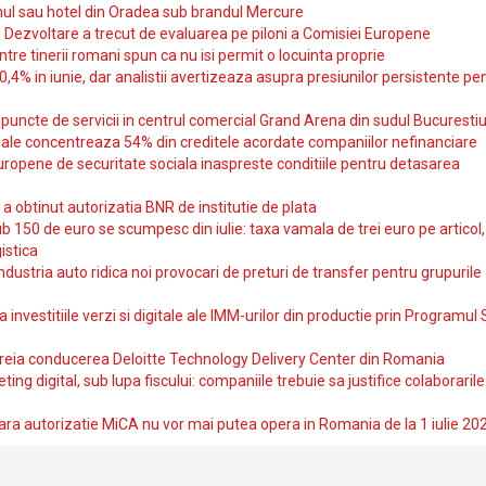
ul sau hotel din Oradea sub brandul Mercure
si Dezvoltare a trecut de evaluarea pe piloni a Comisiei Europene
intre tinerii romani spun ca nu isi permit o locuinta proprie
10,4% in iunie, dar analistii avertizeaza asupra presiunilor persistente pe
uncte de servicii in centrul comercial Grand Arena din sudul Bucurestiu
iale concentreaza 54% din creditele acordate companiilor nefinanciare
uropene de securitate sociala inaspreste conditiile pentru detasarea
obtinut autorizatia BNR de institutie de plata
b 150 de euro se scumpesc din iulie: taxa vamala de trei euro pe articol,
istica
ndustria auto ridica noi provocari de preturi de transfer pentru grupurile
investitiile verzi si digitale ale IMM-urilor din productie prin Programul
reia conducerea Deloitte Technology Delivery Center din Romania
ting digital, sub lupa fiscului: companiile trebuie sa justifice colaborarile
ara autorizatie MiCA nu vor mai putea opera in Romania de la 1 iulie 20