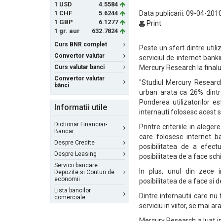
1 USD
4.5584
1 CHF
5.6244
Data publicarii: 09-04-2010
1 GBP
6.1277
Print
1 gr. aur
632.7824
Curs BNR complet
Peste un sfert dintre utili
Convertor valutar
serviciul de internet banki
Curs valutar banci
Mercury Research la finalul
Convertor valutar
"Studiul Mercury Research 
bănci
urban arata ca 26% dintre
Ponderea utilizatorilor e
Informatii utile
internauti folosesc acest 
Dictionar Financiar-
Printre criteriile in alege
Bancar
care folosesc internet b
Despre Credite
posibilitatea de a efect
Despre Leasing
posibilitatea de a face sc
Servicii bancare:
In plus, unul din zece i
Depozite si Conturi de
economii
posibilitatea de a face si d
Lista bancilor
Dintre internautii care n
comerciale
serviciu in viitor, se mai ar
Mercury Research a luat in