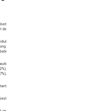
losit
at de
ediul
king.
atii
autii
2%),
7%),
tant
acest
, iar