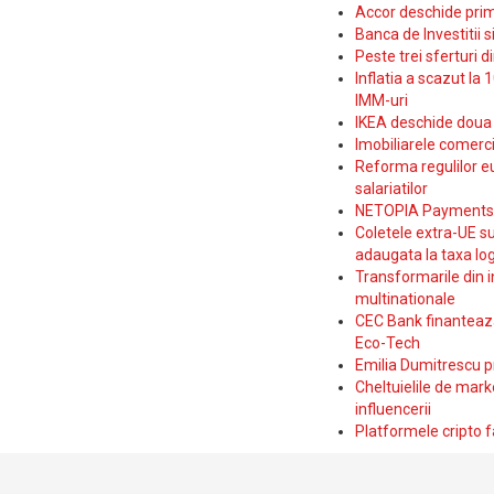
Accor deschide prim
Banca de Investitii 
Peste trei sferturi d
Inflatia a scazut la 
IMM-uri
IKEA deschide doua p
Imobiliarele comerc
Reforma regulilor e
salariatilor
NETOPIA Payments a 
Coletele extra-UE su
adaugata la taxa log
Transformarile din i
multinationale
CEC Bank finanteaza 
Eco-Tech
Emilia Dumitrescu p
Cheltuielile de marke
influencerii
Platformele cripto f