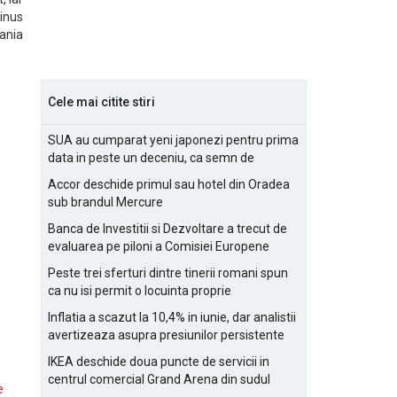
inus
ania
Cele mai citite stiri
SUA au cumparat yeni japonezi pentru prima
data in peste un deceniu, ca semn de
prietenie
Accor deschide primul sau hotel din Oradea
sub brandul Mercure
Banca de Investitii si Dezvoltare a trecut de
evaluarea pe piloni a Comisiei Europene
Peste trei sferturi dintre tinerii romani spun
ca nu isi permit o locuinta proprie
Inflatia a scazut la 10,4% in iunie, dar analistii
avertizeaza asupra presiunilor persistente
pentru IMM-uri
IKEA deschide doua puncte de servicii in
centrul comercial Grand Arena din sudul
e