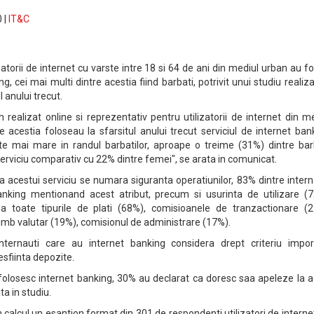
 |
IT&C
zatorii de internet cu varste intre 18 si 64 de ani din mediul urban au fo
ng, cei mai multi dintre acestia fiind barbati, potrivit unui studiu realiz
 anului trecut.
realizat online si reprezentativ pentru utilizatorii de internet din m
 acestia foloseau la sfarsitul anului trecut serviciul de internet ban
ste mai mare in randul barbatilor, aproape o treime (31%) dintre barb
serviciu comparativ cu 22% dintre femei", se arata in comunicat.
rea acestui serviciu se numara siguranta operatiunilor, 83% dintre intern
anking mentionand acest atribut, precum si usurinta de utilizare (7
ua toate tipurile de plati (68%), comisioanele de tranzactionare (2
himb valutar (19%), comisionul de administrare (17%).
nternauti care au internet banking considera drept criteriu impor
esfiinta depozite.
u folosesc internet banking, 30% au declarat ca doresc saa apeleze la 
ata in studiu.
 calcul un esantion format din 301 de respondenti utilizatori de internet