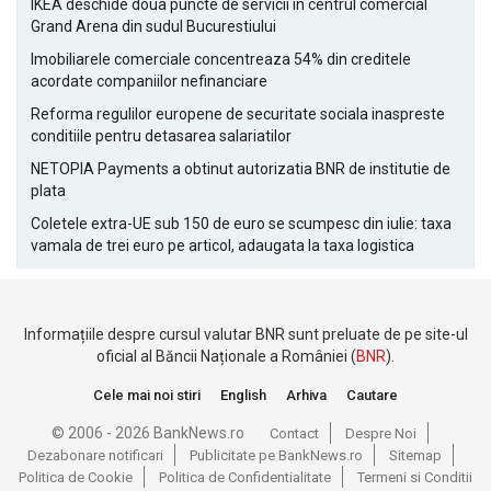
IKEA deschide doua puncte de servicii in centrul comercial
Grand Arena din sudul Bucurestiului
Imobiliarele comerciale concentreaza 54% din creditele
acordate companiilor nefinanciare
Reforma regulilor europene de securitate sociala inaspreste
conditiile pentru detasarea salariatilor
NETOPIA Payments a obtinut autorizatia BNR de institutie de
plata
Coletele extra-UE sub 150 de euro se scumpesc din iulie: taxa
vamala de trei euro pe articol, adaugata la taxa logistica
Informațiile despre cursul valutar BNR sunt preluate de pe site-ul
oficial al Băncii Naționale a României (
BNR
).
Cele mai noi stiri
English
Arhiva
Cautare
© 2006 - 2026 BankNews.ro
Contact
Despre Noi
Dezabonare notificari
Publicitate pe BankNews.ro
Sitemap
Politica de Cookie
Politica de Confidentialitate
Termeni si Conditii