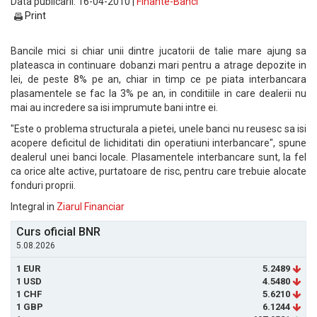
Data publicarii: 16-04-2010 |
Finante-Banci
Print
Bancile mici si chiar unii dintre jucatorii de talie mare ajung sa
plateasca in continuare dobanzi mari pentru a atrage depozite in
lei, de peste 8% pe an, chiar in timp ce pe piata interbancara
plasamentele se fac la 3% pe an, in conditiile in care dealerii nu
mai au incredere sa isi imprumute bani intre ei.
"Este o problema structurala a pietei, unele banci nu reusesc sa isi
acopere deficitul de lichiditati din operatiuni interbancare", spune
dealerul unei banci locale. Plasamentele interbancare sunt, la fel
ca orice alte active, purtatoare de risc, pentru care trebuie alocate
fonduri proprii.
Integral in
Ziarul Financiar
Curs oficial BNR
5.08.2026
1 EUR
5.2489
1 USD
4.5480
1 CHF
5.6210
1 GBP
6.1244