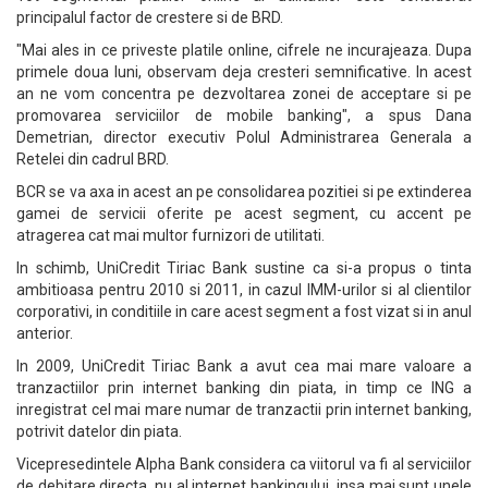
principalul factor de crestere si de BRD.
"Mai ales in ce priveste platile online, cifrele ne incurajeaza. Dupa
primele doua luni, observam deja cresteri semnificative. In acest
an ne vom concentra pe dezvoltarea zonei de acceptare si pe
promovarea serviciilor de mobile banking", a spus Dana
Demetrian, director executiv Polul Administrarea Generala a
Retelei din cadrul BRD.
BCR se va axa in acest an pe consolidarea pozitiei si pe extinderea
gamei de servicii oferite pe acest segment, cu accent pe
atragerea cat mai multor furnizori de utilitati.
In schimb, UniCredit Tiriac Bank sustine ca si-a propus o tinta
ambitioasa pentru 2010 si 2011, in cazul IMM-urilor si al clientilor
corporativi, in conditiile in care acest segment a fost vizat si in anul
anterior.
In 2009, UniCredit Tiriac Bank a avut cea mai mare valoare a
tranzactiilor prin internet banking din piata, in timp ce ING a
inregistrat cel mai mare numar de tranzactii prin internet banking,
potrivit datelor din piata.
Vicepresedintele Alpha Bank considera ca viitorul va fi al serviciilor
de debitare directa, nu al internet bankingului, insa mai sunt unele