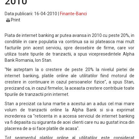
2010
Data publicarii: 16-04-2010 |
Finante-Banci
Print
Piata de internet banking ar putea avansa in 2010 cu peste 20%, in
conditiile in care populatia va continua sa isi plateasca mai mult
facturile prin acest serviciu, spre deosebire de firme, care vor
utiliza toate tipurile de tranzactii, a spus vicepresedintele Alpha
Bank Romania, Ion Stan.
"Ne asteptam la o crestere de peste 20% la nivelul pietei de
internet banking, platile online ale utilitatilor fiind motorul de
crestere in continuare in cazul persoanelor fizice", a spus Stan,
precizand ca, in cazul firmelor, la aceasta crestere contribuie toate
tipurile de tranzactii prin internet.
Stan a precizat ca luna martie a acestui an a adus cel mai mare
volum de tranzactii online la Alpha Bank si si-a exprimat
increderea ca "reticenta in a accesa serviciul de internet banking
va fi depasita cu siguranta de acei clienti care nu au gustat inca din
placerea de a-si face platile de acasa".
Tot segmentul platilor online al utilitatilor este considerat