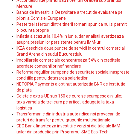
Accor deschide primul sau hotel din Oradea sub brandul
Mercure
Banca de Investitii si Dezvoltare a trecut de evaluarea pe
piloni a Comisiei Europene
Peste trei sferturi dintre tinerii romani spun ca nu isi permit
o locuinta proprie
Inflatia a scazut la 10,4% in iunie, dar analistii avertizeaza
asupra presiunilor persistente pentru IMM-uri
IKEA deschide doua puncte de servicii in centrul comercial
Grand Arena din sudul Bucurestiului
Imobiliarele comerciale concentreaza 54% din creditele
acordate companiilor nefinanciare
Reforma regulilor europene de securitate sociala inaspreste
conditiile pentru detasarea salariatilor
NETOPIA Payments a obtinut autorizatia BNR de institutie
de plata
Coletele extra-UE sub 150 de euro se scumpesc din iulie:
taxa vamala de trei euro pe articol, adaugata la taxa
logistica
Transformarile din industria auto ridica noi provocari de
preturi de transfer pentru grupurile multinationale
CEC Bank finanteaza investitiile verzi si digitale ale IMM-
urilor din productie prin Programul SME Eco-Tech