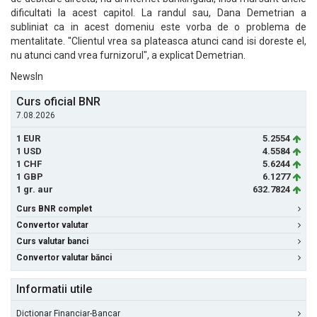
dificultati la acest capitol. La randul sau, Dana Demetrian a
subliniat ca in acest domeniu este vorba de o problema de
mentalitate. "Clientul vrea sa plateasca atunci cand isi doreste el,
nu atunci cand vrea furnizorul", a explicat Demetrian.
NewsIn
Curs oficial BNR
7.08.2026
1 EUR
5.2554
1 USD
4.5584
1 CHF
5.6244
1 GBP
6.1277
1 gr. aur
632.7824
Curs BNR complet
Convertor valutar
Curs valutar banci
Convertor valutar bănci
Informatii utile
Dictionar Financiar-Bancar