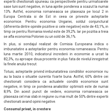
expertii chestionati spuneau ca perspectivele pentru urmatoarele
sase luni sunt negative, in luna aprilie ponderea a scazut la numai
13%. Astfel, economia romaneasca se plaseaza pe locul 2 in
Europa Centrala si de Est in ceea ce priveste asteptarile
economice. Pentru economia Ungariei, soldul conjunctural
(diferenta dintre opiniile pozitive si cele negative) este de 43,1%, in
timp ce pentru Romania nivelul este de 39,2%. Iar pe pozitia a treia
se afla economia Poloniei cu un sold de 36,1%.
In plus, si sondajul realizat de Comisia Europeana indica o
imbunatatire a asteptarilor pentru economia romaneasca. Pentru
luna martie 2010, indicatorul increderii in economie a urcat la
82,3%, cu aproape doua procente in plus fata de nivelul inregistrat
la finele anului trecut.
Totusi, asteptarile privind imbunatatirea conditiilor economice nu
au la baza o situatie curenta foarte buna. Astfel, 60% dintre cei
chestionati considera ca actualele conditii economice sunt
negative, in timp ce ponderea analistilor optimisti este de numai
8,9%. Din acest punct de vedere, economia romaneasca se
plaseaza cel mai slab in regiune cu mai mult de 50% dintre expertii
chestionati avand opinii negative.
Consumul privat, in crestere