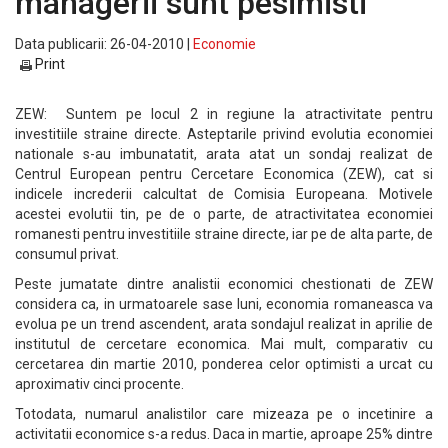
managerii sunt pesimisti
Data publicarii: 26-04-2010 |
Economie
Print
ZEW: Suntem pe locul 2 in regiune la atractivitate pentru
investitiile straine directe. Asteptarile privind evolutia economiei
nationale s-au imbunatatit, arata atat un sondaj realizat de
Centrul European pentru Cercetare Economica (ZEW), cat si
indicele increderii calcultat de Comisia Europeana. Motivele
acestei evolutii tin, pe de o parte, de atractivitatea economiei
romanesti pentru investitiile straine directe, iar pe de alta parte, de
consumul privat.
Peste jumatate dintre analistii economici chestionati de ZEW
considera ca, in urmatoarele sase luni, economia romaneasca va
evolua pe un trend ascendent, arata sondajul realizat in aprilie de
institutul de cercetare economica. Mai mult, comparativ cu
cercetarea din martie 2010, ponderea celor optimisti a urcat cu
aproximativ cinci procente.
Totodata, numarul analistilor care mizeaza pe o incetinire a
activitatii economice s-a redus. Daca in martie, aproape 25% dintre