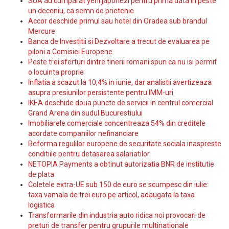
SUA au cumparat yeni japonezi pentru prima data in peste
un deceniu, ca semn de prietenie
Accor deschide primul sau hotel din Oradea sub brandul
Mercure
Banca de Investitii si Dezvoltare a trecut de evaluarea pe
piloni a Comisiei Europene
Peste trei sferturi dintre tinerii romani spun ca nu isi permit
o locuinta proprie
Inflatia a scazut la 10,4% in iunie, dar analistii avertizeaza
asupra presiunilor persistente pentru IMM-uri
IKEA deschide doua puncte de servicii in centrul comercial
Grand Arena din sudul Bucurestiului
Imobiliarele comerciale concentreaza 54% din creditele
acordate companiilor nefinanciare
Reforma regulilor europene de securitate sociala inaspreste
conditiile pentru detasarea salariatilor
NETOPIA Payments a obtinut autorizatia BNR de institutie
de plata
Coletele extra-UE sub 150 de euro se scumpesc din iulie:
taxa vamala de trei euro pe articol, adaugata la taxa
logistica
Transformarile din industria auto ridica noi provocari de
preturi de transfer pentru grupurile multinationale