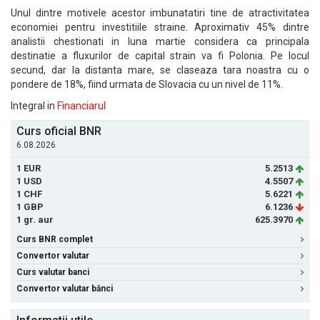
Unul dintre motivele acestor imbunatatiri tine de atractivitatea
economiei pentru investitiile straine. Aproximativ 45% dintre
analistii chestionati in luna martie considera ca principala
destinatie a fluxurilor de capital strain va fi Polonia. Pe locul
secund, dar la distanta mare, se claseaza tara noastra cu o
pondere de 18%, fiind urmata de Slovacia cu un nivel de 11%.
Integral in
Financiarul
Curs oficial BNR
6.08.2026
1 EUR
5.2513
1 USD
4.5507
1 CHF
5.6221
1 GBP
6.1236
1 gr. aur
625.3970
Curs BNR complet
Convertor valutar
Curs valutar banci
Convertor valutar bănci