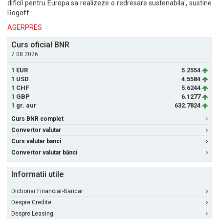
dificil pentru Europa sa realizeze o redresare sustenabila', sustine
Rogoff.
AGERPRES
Curs oficial BNR
7.08.2026
1 EUR
5.2554
1 USD
4.5584
1 CHF
5.6244
1 GBP
6.1277
1 gr. aur
632.7824
Curs BNR complet
Convertor valutar
Curs valutar banci
Convertor valutar bănci
Informatii utile
Dictionar Financiar-Bancar
Despre Credite
Despre Leasing