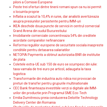
piloni a Comisiei Europene
Peste trei sferturi dintre tinerii romani spun ca nu isi permit
o locuinta proprie
Inflatia a scazut la 10,4% in iunie, dar analistii avertizeaza
asupra presiunilor persistente pentru IMM-uri
IKEA deschide doua puncte de servicii in centrul comercial
Grand Arena din sudul Bucurestiului
Imobiliarele comerciale concentreaza 54% din creditele
acordate companiilor nefinanciare
Reforma regulilor europene de securitate sociala inaspreste
conditiile pentru detasarea salariatilor
NETOPIA Payments a obtinut autorizatia BNR de institutie
de plata
Coletele extra-UE sub 150 de euro se scumpesc din iulie:
taxa vamala de trei euro pe articol, adaugata la taxa
logistica
Transformarile din industria auto ridica noi provocari de
preturi de transfer pentru grupurile multinationale
CEC Bank finanteaza investitiile verzi si digitale ale IMM-
urilor din productie prin Programul SME Eco-Tech
Emilia Dumitrescu preia conducerea Deloitte Technology
Delivery Center din Romania