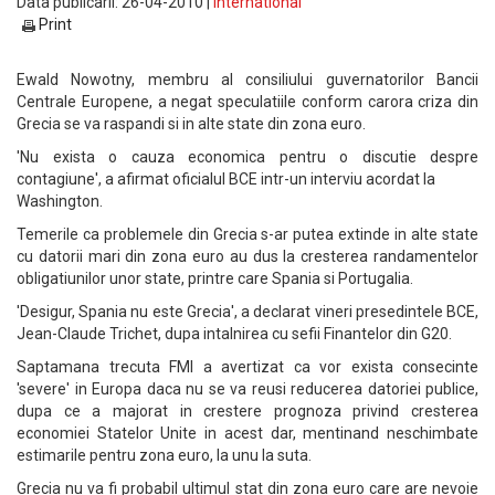
Data publicarii: 26-04-2010 |
International
Print
Ewald Nowotny, membru al consiliului guvernatorilor Bancii
Centrale Europene, a negat speculatiile conform carora criza din
Grecia se va raspandi si in alte state din zona euro.
'Nu exista o cauza economica pentru o discutie despre
contagiune', a afirmat oficialul BCE intr-un interviu acordat la
Washington.
Temerile ca problemele din Grecia s-ar putea extinde in alte state
cu datorii mari din zona euro au dus la cresterea randamentelor
obligatiunilor unor state, printre care Spania si Portugalia.
'Desigur, Spania nu este Grecia', a declarat vineri presedintele BCE,
Jean-Claude Trichet, dupa intalnirea cu sefii Finantelor din G20.
Saptamana trecuta FMI a avertizat ca vor exista consecinte
'severe' in Europa daca nu se va reusi reducerea datoriei publice,
dupa ce a majorat in crestere prognoza privind cresterea
economiei Statelor Unite in acest dar, mentinand neschimbate
estimarile pentru zona euro, la unu la suta.
Grecia nu va fi probabil ultimul stat din zona euro care are nevoie