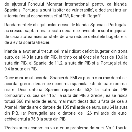
de ajutorul Fondului Monetar International, pentru ca Irlanda,
Spania si Portugalia sunt 'izbitor de vulnerabile', a declarat intr-un
interviu fostul economist sef al FMI, Kenneth Rogoff.
Randamentele obligatiunilor emise de Irlanda, Spania si Portugalia
au crescut saptamana trecuta deoarece investitorii sunt ingrijorati
de capacitatea acestor state de a-si reduce deficitele bugetare si
de a evita soarta Greciei.
Irlanda a avut anul trecut cel mai ridicat deficit bugetar din zona
euro, de 14,3 la suta din PIB, in timp ce al Greciei a fost de 13,6 la
suta din PIB, al Spaniei de 11,2 la suta din PIB si al Portugaliei, de
9,4 la suta din PIB.
Orice imprumut acordat Spaniei de FMI va parea mai mic decat cel
acordat greciei deoarece economia spaniola este de patru ori mai
mare. Desi datoria Spaniei reprezinta 53,2 la suta din PIB
comparativ cu cea de 115,1 la suta din PIB a Greciei, ea se ridica
totusi 560 miliarde de euro, mai mult decat dublu fata de cea a
Atenei. Irlanda are o datorie de 105 miliarde de euro, sau 64 la suta
din PIB, iar Portugalia are o datorie de 126 miliarde de euro,
echivalentul a 76,8 la suta din PIB.
'Redresarea economica va atenua problema datoriei. Va fi foarte