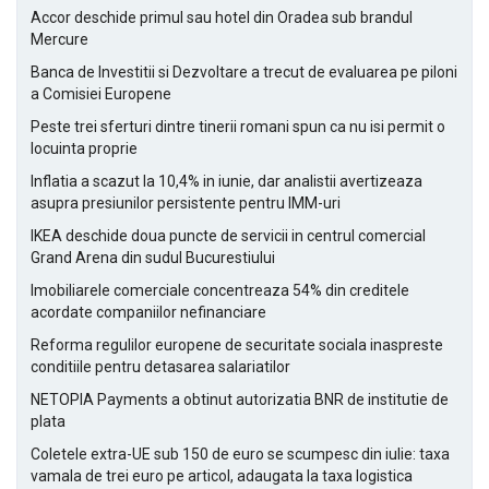
Accor deschide primul sau hotel din Oradea sub brandul
Mercure
Banca de Investitii si Dezvoltare a trecut de evaluarea pe piloni
a Comisiei Europene
Peste trei sferturi dintre tinerii romani spun ca nu isi permit o
locuinta proprie
Inflatia a scazut la 10,4% in iunie, dar analistii avertizeaza
asupra presiunilor persistente pentru IMM-uri
IKEA deschide doua puncte de servicii in centrul comercial
Grand Arena din sudul Bucurestiului
Imobiliarele comerciale concentreaza 54% din creditele
acordate companiilor nefinanciare
Reforma regulilor europene de securitate sociala inaspreste
conditiile pentru detasarea salariatilor
NETOPIA Payments a obtinut autorizatia BNR de institutie de
plata
Coletele extra-UE sub 150 de euro se scumpesc din iulie: taxa
vamala de trei euro pe articol, adaugata la taxa logistica