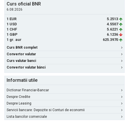
Curs oficial BNR
6.08.2026
1 EUR
5.2513
1 USD
4.5507
1 CHF
5.6221
1 GBP
6.1236
1 gr. aur
625.3970
Curs BNR complet
Convertor valutar
Curs valutar banci
Convertor valutar bănci
Informatii utile
Dictionar Financiar-Bancar
Despre Credite
Despre Leasing
Servicii bancare: Depozite si Conturi de economii
Lista bancilor comerciale