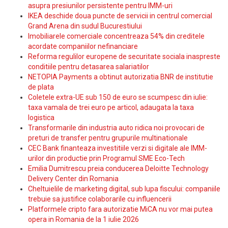
asupra presiunilor persistente pentru IMM-uri
IKEA deschide doua puncte de servicii in centrul comercial
Grand Arena din sudul Bucurestiului
Imobiliarele comerciale concentreaza 54% din creditele
acordate companiilor nefinanciare
Reforma regulilor europene de securitate sociala inaspreste
conditiile pentru detasarea salariatilor
NETOPIA Payments a obtinut autorizatia BNR de institutie
de plata
Coletele extra-UE sub 150 de euro se scumpesc din iulie:
taxa vamala de trei euro pe articol, adaugata la taxa
logistica
Transformarile din industria auto ridica noi provocari de
preturi de transfer pentru grupurile multinationale
CEC Bank finanteaza investitiile verzi si digitale ale IMM-
urilor din productie prin Programul SME Eco-Tech
Emilia Dumitrescu preia conducerea Deloitte Technology
Delivery Center din Romania
Cheltuielile de marketing digital, sub lupa fiscului: companiile
trebuie sa justifice colaborarile cu influencerii
Platformele cripto fara autorizatie MiCA nu vor mai putea
opera in Romania de la 1 iulie 2026