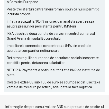
a Comisiei Europene
Peste trei sferturi dintre tinerii romani spun ca nu isi permit o
locuinta proprie
Inflatia a scazut la 10,4% in iunie, dar analistii avertizeaza
asupra presiunilor persistente pentru IMM-uri
IKEA deschide doua puncte de servicii in centrul comercial
Grand Arena din sudul Bucurestiului
Imobiliarele comerciale concentreaza 54% din creditele
acordate companiilor nefinanciare
Reforma regulilor europene de securitate sociala inaspreste
conditiile pentru detasarea salariatilor
NETOPIA Payments a obtinut autorizatia BNR de institutie de
plata
Coletele extra-UE sub 150 de euro se scumpesc din iulie: taxa
vamala de trei euro pe articol, adaugata la taxa logistica
Informațiile despre cursul valutar BNR sunt preluate de pe site-ul