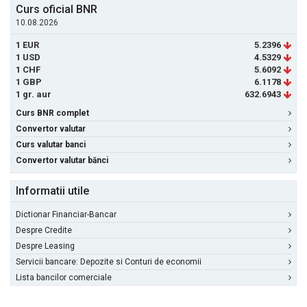
Curs oficial BNR
10.08.2026
1 EUR
5.2396
1 USD
4.5329
1 CHF
5.6092
1 GBP
6.1178
1 gr. aur
632.6943
Curs BNR complet
Convertor valutar
Curs valutar banci
Convertor valutar bănci
Informatii utile
Dictionar Financiar-Bancar
Despre Credite
Despre Leasing
Servicii bancare: Depozite si Conturi de economii
Lista bancilor comerciale