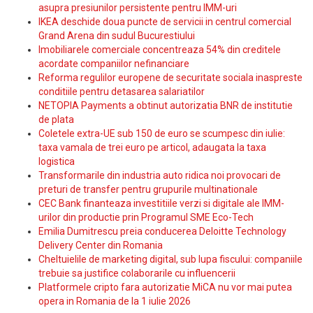
asupra presiunilor persistente pentru IMM-uri
IKEA deschide doua puncte de servicii in centrul comercial
Grand Arena din sudul Bucurestiului
Imobiliarele comerciale concentreaza 54% din creditele
acordate companiilor nefinanciare
Reforma regulilor europene de securitate sociala inaspreste
conditiile pentru detasarea salariatilor
NETOPIA Payments a obtinut autorizatia BNR de institutie
de plata
Coletele extra-UE sub 150 de euro se scumpesc din iulie:
taxa vamala de trei euro pe articol, adaugata la taxa
logistica
Transformarile din industria auto ridica noi provocari de
preturi de transfer pentru grupurile multinationale
CEC Bank finanteaza investitiile verzi si digitale ale IMM-
urilor din productie prin Programul SME Eco-Tech
Emilia Dumitrescu preia conducerea Deloitte Technology
Delivery Center din Romania
Cheltuielile de marketing digital, sub lupa fiscului: companiile
trebuie sa justifice colaborarile cu influencerii
Platformele cripto fara autorizatie MiCA nu vor mai putea
opera in Romania de la 1 iulie 2026