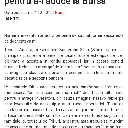
pentru a-i aduce la Bursa
Data publicarii: 07-10-2010 |
Bursa
Print
Numarul investitorilor activi pe piata de capital romaneasca este
de doar cateva mii
Teodor Ancuta, presedintele Bursei din Sibiu (Sibex), spune ca
principala problema a pietei de capital locale este lipsa de cre-
dibilitate a acesteia in randul populatiei, iar in aceste conditii
bursele trebuie sa mearga "de la om la om" pen tru a-i educa si a-i
convinge sa plaseze o parte din economii in alte instrumente
decat clasicele depozite bancare.
Presedintele Sibex considera ca bur sele din Romania trebuie sa
munceasca "de cinci-sase ori mai mult" decat cele lalte piete
pentru a atrage investitorii, din cauza imaginei nefavo rabile pe
care investitiile de acest tip o au in randul populatiei. "Piata de
capital romaneasca sufera din cauza imaginii, ne confrun tam cu
o lipsa de credibilitate cro nica. Oamenii ne confunda cu jocuri pi
ramidale, cu tot felul de FNI-uri, iar pentru asta trebuie sa muncim
de cinci-sase ori mai mult decat cei care au facut performanta pe