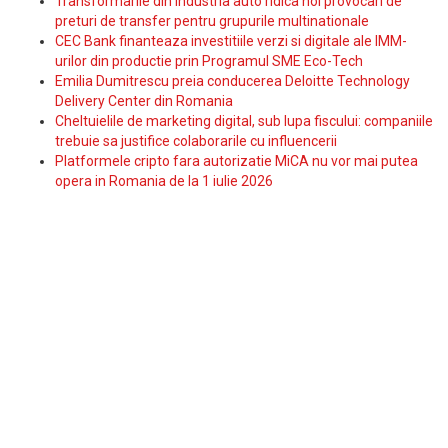
Transformarile din industria auto ridica noi provocari de
preturi de transfer pentru grupurile multinationale
CEC Bank finanteaza investitiile verzi si digitale ale IMM-
urilor din productie prin Programul SME Eco-Tech
Emilia Dumitrescu preia conducerea Deloitte Technology
Delivery Center din Romania
Cheltuielile de marketing digital, sub lupa fiscului: companiile
trebuie sa justifice colaborarile cu influencerii
Platformele cripto fara autorizatie MiCA nu vor mai putea
opera in Romania de la 1 iulie 2026