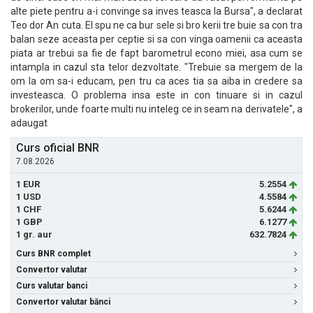
alte piete pentru a-i convinge sa inves teasca la Bursa", a declarat
Teo dor An cuta. El spu ne ca bur sele si bro kerii tre buie sa con tra
balan seze aceasta per ceptie si sa con vinga oamenii ca aceasta
piata ar trebui sa fie de fapt barometrul econo miei, asa cum se
intampla in cazul sta telor dezvoltate. "Trebuie sa mergem de la
om la om sa-i educam, pen tru ca aces tia sa aiba in credere sa
investeasca. O problema insa este in con tinuare si in cazul
brokerilor, unde foarte multi nu inteleg ce in seam na derivatele", a
adaugat
Curs oficial BNR
7.08.2026
1 EUR
5.2554
1 USD
4.5584
1 CHF
5.6244
1 GBP
6.1277
1 gr. aur
632.7824
Curs BNR complet
Convertor valutar
Curs valutar banci
Convertor valutar bănci