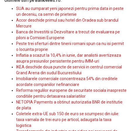
Ultimele stiri pe BankNews.ro:
SUA au cumparat yeni japonezi pentru prima data in peste
un deceniu, ca semn de prietenie
Accor deschide primul sau hotel din Oradea sub brandul
Mercure
Banca de Investitii si Dezvoltare a trecut de evaluarea pe
piloni a Comisiei Europene
Peste trei sferturi dintre tinerii romani spun ca nu isi permit
o locuinta proprie
Inflatia a scazut la 10,4% in iunie, dar analistii avertizeaza
asupra presiunilor persistente pentru IMM-uri
IKEA deschide doua puncte de servicii in centrul comercial
Grand Arena din sudul Bucurestiului
Imobiliarele comerciale concentreaza 54% din creditele
acordate companiilor nefinanciare
Reforma regulilor europene de securitate sociala inaspreste
conditiile pentru detasarea salariatilor
NETOPIA Payments a obtinut autorizatia BNR de institutie
de plata
Coletele extra-UE sub 150 de euro se scumpesc din iulie:
taxa vamala de trei euro pe articol, adaugata la taxa
logistica