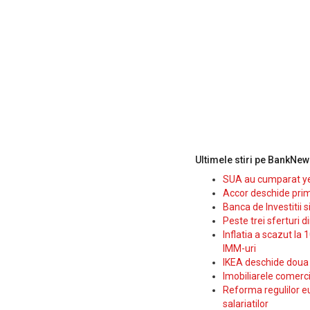
Ultimele stiri pe BankNew
SUA au cumparat yen
Accor deschide prim
Banca de Investitii 
Peste trei sferturi d
Inflatia a scazut la 
IMM-uri
IKEA deschide doua p
Imobiliarele comerc
Reforma regulilor e
salariatilor