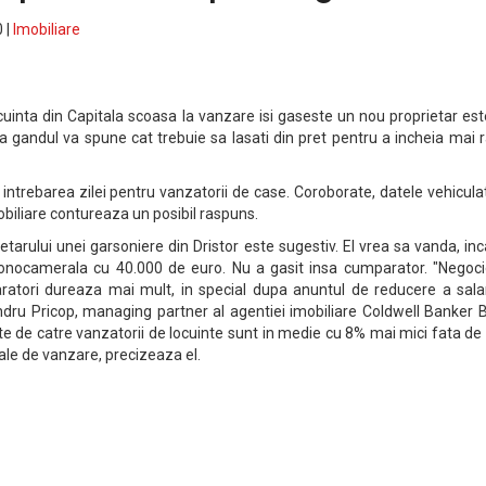
 |
Imobiliare
cuinta din Capitala scoasa la vanzare isi gaseste un nou proprietar es
za gandul va spune cat trebuie sa lasati din pret pentru a incheia mai 
ntrebarea zilei pentru vanzatorii de case. Coroborate, datele vehicula
obiliare contureaza un posibil raspuns.
etarului unei garsoniere din Dristor este sugestiv. El vrea sa vanda, in
onocamerala cu 40.000 de euro. Nu a gasit insa cumparator. "Negocie
ratori dureaza mai mult, in special dupa anuntul de reducere a salari
ndru Pricop, managing partner al agentiei imobiliare Coldwell Banker 
ute de catre vanzatorii de locuinte sunt in medie cu 8% mai mici fata de
tiale de vanzare, precizeaza el.