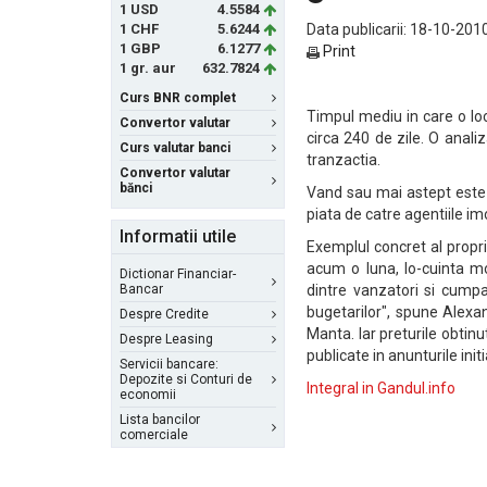
1 USD
4.5584
1 CHF
5.6244
Data publicarii: 18-10-2010
1 GBP
6.1277
Print
1 gr. aur
632.7824
Curs BNR complet
Timpul mediu in care o lo
Convertor valutar
circa 240 de zile. O anali
Curs valutar banci
tranzactia.
Convertor valutar
bănci
Vand sau mai astept este i
piata de catre agentiile im
Informatii utile
Exemplul concret al propri
acum o luna, lo-cuinta m
Dictionar Financiar-
Bancar
dintre vanzatori si cumpa
bugetarilor", spune Alexa
Despre Credite
Manta. Iar preturile obtin
Despre Leasing
publicate in anunturile ini
Servicii bancare:
Depozite si Conturi de
Integral in Gandul.info
economii
Lista bancilor
comerciale