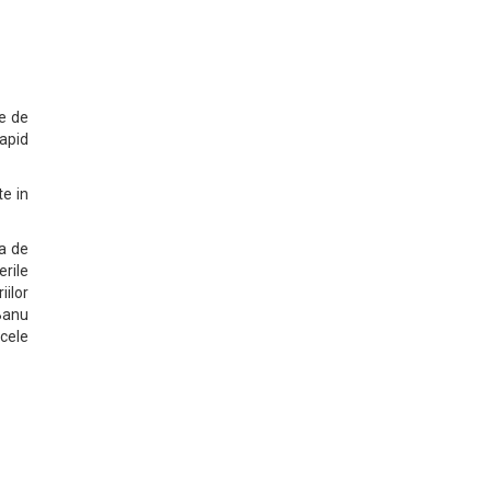
te de
rapid
te in
ca de
rile
ilor
Banu
 cele