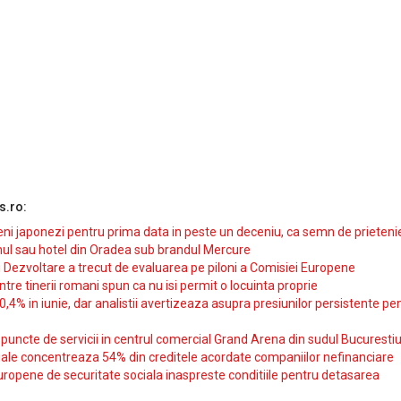
s.ro:
i japonezi pentru prima data in peste un deceniu, ca semn de prieteni
ul sau hotel din Oradea sub brandul Mercure
si Dezvoltare a trecut de evaluarea pe piloni a Comisiei Europene
intre tinerii romani spun ca nu isi permit o locuinta proprie
10,4% in iunie, dar analistii avertizeaza asupra presiunilor persistente pe
uncte de servicii in centrul comercial Grand Arena din sudul Bucurestiu
iale concentreaza 54% din creditele acordate companiilor nefinanciare
uropene de securitate sociala inaspreste conditiile pentru detasarea