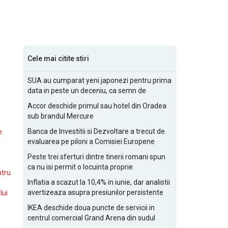
Cele mai citite stiri
SUA au cumparat yeni japonezi pentru prima
data in peste un deceniu, ca semn de
prietenie
Accor deschide primul sau hotel din Oradea
sub brandul Mercure
Banca de Investitii si Dezvoltare a trecut de
e
evaluarea pe piloni a Comisiei Europene
Peste trei sferturi dintre tinerii romani spun
ca nu isi permit o locuinta proprie
ntru
Inflatia a scazut la 10,4% in iunie, dar analistii
avertizeaza asupra presiunilor persistente
lui
pentru IMM-uri
IKEA deschide doua puncte de servicii in
centrul comercial Grand Arena din sudul