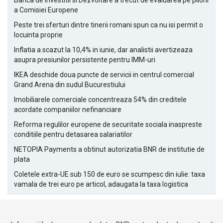
Banca de Investitii si Dezvoltare a trecut de evaluarea pe piloni
a Comisiei Europene
Peste trei sferturi dintre tinerii romani spun ca nu isi permit o
locuinta proprie
Inflatia a scazut la 10,4% in iunie, dar analistii avertizeaza
asupra presiunilor persistente pentru IMM-uri
IKEA deschide doua puncte de servicii in centrul comercial
Grand Arena din sudul Bucurestiului
Imobiliarele comerciale concentreaza 54% din creditele
acordate companiilor nefinanciare
Reforma regulilor europene de securitate sociala inaspreste
conditiile pentru detasarea salariatilor
NETOPIA Payments a obtinut autorizatia BNR de institutie de
plata
Coletele extra-UE sub 150 de euro se scumpesc din iulie: taxa
vamala de trei euro pe articol, adaugata la taxa logistica