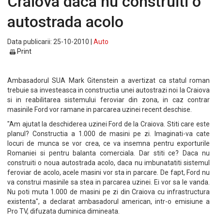
Craiova daca nu construiti o
autostrada acolo
Data publicarii: 25-10-2010 |
Auto
Print
Ambasadorul SUA Mark Gitenstein a avertizat ca statul roman
trebuie sa investeasca in constructia unei autostrazi noi la Craiova
si in reabilitarea sistemului feroviar din zona, in caz contrar
masinile Ford vor ramane in parcarea uzinei recent deschise.
"Am ajutat la deschiderea uzinei Ford de la Craiova. Stiti care este
planul? Constructia a 1.000 de masini pe zi. Imaginati-va cate
locuri de munca se vor crea, ce va insemna pentru exporturile
Romaniei si pentru balanta comerciala. Dar stiti ce? Daca nu
construiti o noua autostrada acolo, daca nu imbunatatiti sistemul
feroviar de acolo, acele masini vor sta in parcare. De fapt, Ford nu
va construi masinile sa stea in parcarea uzinei. Ei vor sa le vanda.
Nu poti muta 1.000 de masini pe zi din Craiova cu infrastructura
existenta", a declarat ambasadorul american, intr-o emisiune a
Pro TV, difuzata duminica dimineata.