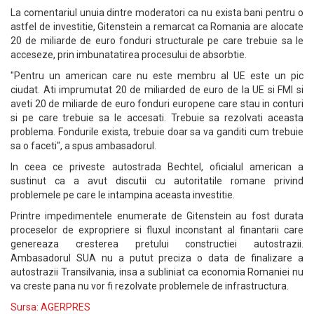
La comentariul unuia dintre moderatori ca nu exista bani pentru o
astfel de investitie, Gitenstein a remarcat ca Romania are alocate
20 de miliarde de euro fonduri structurale pe care trebuie sa le
acceseze, prin imbunatatirea procesului de absorbtie.
"Pentru un american care nu este membru al UE este un pic
ciudat. Ati imprumutat 20 de miliarded de euro de la UE si FMI si
aveti 20 de miliarde de euro fonduri europene care stau in conturi
si pe care trebuie sa le accesati. Trebuie sa rezolvati aceasta
problema. Fondurile exista, trebuie doar sa va ganditi cum trebuie
sa o faceti", a spus ambasadorul.
In ceea ce priveste autostrada Bechtel, oficialul american a
sustinut ca a avut discutii cu autoritatile romane privind
problemele pe care le intampina aceasta investitie.
Printre impedimentele enumerate de Gitenstein au fost durata
proceselor de expropriere si fluxul inconstant al finantarii care
genereaza cresterea pretului constructiei autostrazii.
Ambasadorul SUA nu a putut preciza o data de finalizare a
autostrazii Transilvania, insa a subliniat ca economia Romaniei nu
va creste pana nu vor fi rezolvate problemele de infrastructura.
Sursa: AGERPRES