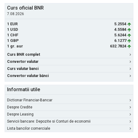
Curs oficial BNR
7.08.2026
1 EUR
5.2554
1 USD
4.5584
1 CHF
5.6244
1 GBP
6.1277
1 gr. aur
632.7824
Curs BNR complet
Convertor valutar
Curs valutar banci
Convertor valutar bănci
Informatii utile
Dictionar Financiar-Bancar
Despre Credite
Despre Leasing
Servicii bancare: Depozite si Conturi de economii
Lista bancilor comerciale