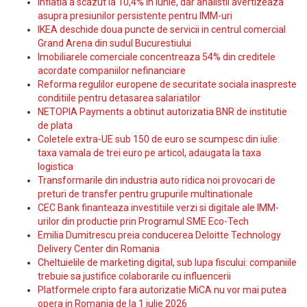
Inflatia a scazut la 10,4% in iunie, dar analistii avertizeaza
asupra presiunilor persistente pentru IMM-uri
IKEA deschide doua puncte de servicii in centrul comercial
Grand Arena din sudul Bucurestiului
Imobiliarele comerciale concentreaza 54% din creditele
acordate companiilor nefinanciare
Reforma regulilor europene de securitate sociala inaspreste
conditiile pentru detasarea salariatilor
NETOPIA Payments a obtinut autorizatia BNR de institutie
de plata
Coletele extra-UE sub 150 de euro se scumpesc din iulie:
taxa vamala de trei euro pe articol, adaugata la taxa
logistica
Transformarile din industria auto ridica noi provocari de
preturi de transfer pentru grupurile multinationale
CEC Bank finanteaza investitiile verzi si digitale ale IMM-
urilor din productie prin Programul SME Eco-Tech
Emilia Dumitrescu preia conducerea Deloitte Technology
Delivery Center din Romania
Cheltuielile de marketing digital, sub lupa fiscului: companiile
trebuie sa justifice colaborarile cu influencerii
Platformele cripto fara autorizatie MiCA nu vor mai putea
opera in Romania de la 1 iulie 2026