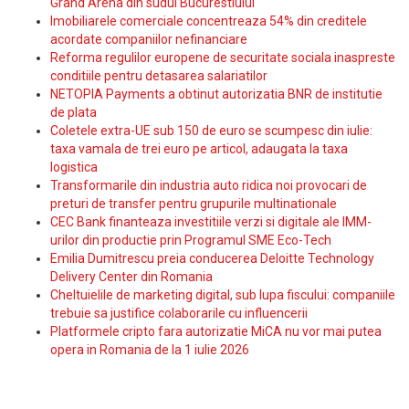
Grand Arena din sudul Bucurestiului
Imobiliarele comerciale concentreaza 54% din creditele
acordate companiilor nefinanciare
Reforma regulilor europene de securitate sociala inaspreste
conditiile pentru detasarea salariatilor
NETOPIA Payments a obtinut autorizatia BNR de institutie
de plata
Coletele extra-UE sub 150 de euro se scumpesc din iulie:
taxa vamala de trei euro pe articol, adaugata la taxa
logistica
Transformarile din industria auto ridica noi provocari de
preturi de transfer pentru grupurile multinationale
CEC Bank finanteaza investitiile verzi si digitale ale IMM-
urilor din productie prin Programul SME Eco-Tech
Emilia Dumitrescu preia conducerea Deloitte Technology
Delivery Center din Romania
Cheltuielile de marketing digital, sub lupa fiscului: companiile
trebuie sa justifice colaborarile cu influencerii
Platformele cripto fara autorizatie MiCA nu vor mai putea
opera in Romania de la 1 iulie 2026