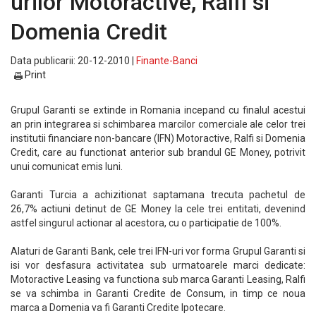
urilor Motoractive, Ralfi si
Domenia Credit
Data publicarii: 20-12-2010 |
Finante-Banci
Print
Grupul Garanti se extinde in Romania incepand cu finalul acestui
an prin integrarea si schimbarea marcilor comerciale ale celor trei
institutii financiare non-bancare (IFN) Motoractive, Ralfi si Domenia
Credit, care au functionat anterior sub brandul GE Money, potrivit
unui comunicat emis luni.
Garanti Turcia a achizitionat saptamana trecuta pachetul de
26,7% actiuni detinut de GE Money la cele trei entitati, devenind
astfel singurul actionar al acestora, cu o participatie de 100%.
Alaturi de Garanti Bank, cele trei IFN-uri vor forma Grupul Garanti si
isi vor desfasura activitatea sub urmatoarele marci dedicate:
Motoractive Leasing va functiona sub marca Garanti Leasing, Ralfi
se va schimba in Garanti Credite de Consum, in timp ce noua
marca a Domenia va fi Garanti Credite Ipotecare.