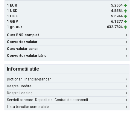
1 EUR
5.2554
1 USD
4.5584
1 CHF
5.6244
1 GBP
6.1277
1 gr. aur
632.7824
Curs BNR complet
Convertor valutar
Curs valutar banci
Convertor valutar bănci
Informatii utile
Dictionar Financiar-Bancar
Despre Credite
Despre Leasing
Servicii bancare: Depozite si Conturi de economii
Lista bancilor comerciale