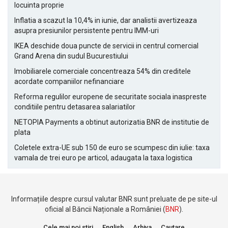
locuinta proprie
Inflatia a scazut la 10,4% in iunie, dar analistii avertizeaza
asupra presiunilor persistente pentru IMM-uri
IKEA deschide doua puncte de servicii in centrul comercial
Grand Arena din sudul Bucurestiului
Imobiliarele comerciale concentreaza 54% din creditele
acordate companiilor nefinanciare
Reforma regulilor europene de securitate sociala inaspreste
conditiile pentru detasarea salariatilor
NETOPIA Payments a obtinut autorizatia BNR de institutie de
plata
Coletele extra-UE sub 150 de euro se scumpesc din iulie: taxa
vamala de trei euro pe articol, adaugata la taxa logistica
Informațiile despre cursul valutar BNR sunt preluate de pe site-ul
oficial al Băncii Naționale a României (
BNR
).
Cele mai noi stiri
English
Arhiva
Cautare