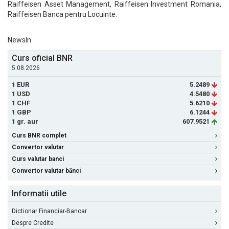
Raiffeisen Asset Management, Raiffeisen Investment Romania,
Raiffeisen Banca pentru Locuinte.
NewsIn
Curs oficial BNR
5.08.2026
1 EUR
5.2489
1 USD
4.5480
1 CHF
5.6210
1 GBP
6.1244
1 gr. aur
607.9521
Curs BNR complet
Convertor valutar
Curs valutar banci
Convertor valutar bănci
Informatii utile
Dictionar Financiar-Bancar
Despre Credite