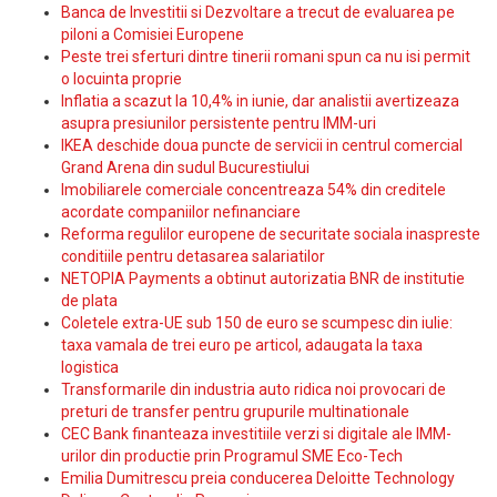
Banca de Investitii si Dezvoltare a trecut de evaluarea pe
piloni a Comisiei Europene
Peste trei sferturi dintre tinerii romani spun ca nu isi permit
o locuinta proprie
Inflatia a scazut la 10,4% in iunie, dar analistii avertizeaza
asupra presiunilor persistente pentru IMM-uri
IKEA deschide doua puncte de servicii in centrul comercial
Grand Arena din sudul Bucurestiului
Imobiliarele comerciale concentreaza 54% din creditele
acordate companiilor nefinanciare
Reforma regulilor europene de securitate sociala inaspreste
conditiile pentru detasarea salariatilor
NETOPIA Payments a obtinut autorizatia BNR de institutie
de plata
Coletele extra-UE sub 150 de euro se scumpesc din iulie:
taxa vamala de trei euro pe articol, adaugata la taxa
logistica
Transformarile din industria auto ridica noi provocari de
preturi de transfer pentru grupurile multinationale
CEC Bank finanteaza investitiile verzi si digitale ale IMM-
urilor din productie prin Programul SME Eco-Tech
Emilia Dumitrescu preia conducerea Deloitte Technology