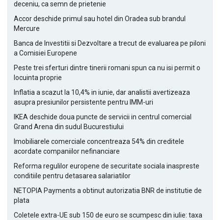
deceniu, ca semn de prietenie
Accor deschide primul sau hotel din Oradea sub brandul
Mercure
Banca de Investitii si Dezvoltare a trecut de evaluarea pe piloni
a Comisiei Europene
Peste trei sferturi dintre tinerii romani spun ca nu isi permit o
locuinta proprie
Inflatia a scazut la 10,4% in iunie, dar analistii avertizeaza
asupra presiunilor persistente pentru IMM-uri
IKEA deschide doua puncte de servicii in centrul comercial
Grand Arena din sudul Bucurestiului
Imobiliarele comerciale concentreaza 54% din creditele
acordate companiilor nefinanciare
Reforma regulilor europene de securitate sociala inaspreste
conditiile pentru detasarea salariatilor
NETOPIA Payments a obtinut autorizatia BNR de institutie de
plata
Coletele extra-UE sub 150 de euro se scumpesc din iulie: taxa