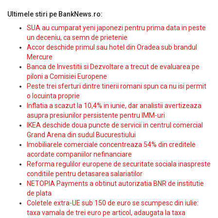
Ultimele stiri pe BankNews.ro:
SUA au cumparat yeni japonezi pentru prima data in peste
un deceniu, ca semn de prietenie
Accor deschide primul sau hotel din Oradea sub brandul
Mercure
Banca de Investitii si Dezvoltare a trecut de evaluarea pe
piloni a Comisiei Europene
Peste trei sferturi dintre tinerii romani spun ca nu isi permit
o locuinta proprie
Inflatia a scazut la 10,4% in iunie, dar analistii avertizeaza
asupra presiunilor persistente pentru IMM-uri
IKEA deschide doua puncte de servicii in centrul comercial
Grand Arena din sudul Bucurestiului
Imobiliarele comerciale concentreaza 54% din creditele
acordate companiilor nefinanciare
Reforma regulilor europene de securitate sociala inaspreste
conditiile pentru detasarea salariatilor
NETOPIA Payments a obtinut autorizatia BNR de institutie
de plata
Coletele extra-UE sub 150 de euro se scumpesc din iulie:
taxa vamala de trei euro pe articol, adaugata la taxa