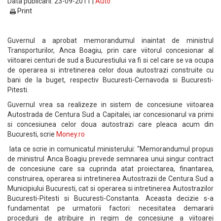
Data publicarii: 23-09-2011 |
Auto
Print
Guvernul a aprobat memorandumul inaintat de ministrul
Transporturilor, Anca Boagiu, prin care viitorul concesionar al
viitoarei centuri de sud a Bucurestiului va fi si cel care se va ocupa
de operarea si intretinerea celor doua autostrazi construite cu
bani de la buget, respectiv Bucuresti-Cernavoda si Bucuresti-
Pitesti.
Guvernul vrea sa realizeze in sistem de concesiune viitoarea
Autostrada de Centura Sud a Capitalei, iar concesionarul va primi
si concesiunea celor doua autostrazi care pleaca acum din
Bucuresti, scrie
Money.ro
Iata ce scrie in comunicatul ministerului: "Memorandumul propus
de ministrul Anca Boagiu prevede semnarea unui singur contract
de concesiune care sa cuprinda atat proiectarea, finantarea,
construirea, operarea si intretinerea Autostrazii de Centura Sud a
Municipiului Bucuresti, cat si operarea si intretinerea Autostrazilor
Bucuresti-Pitesti si Bucuresti-Constanta. Aceasta decizie s-a
fundamentat pe urmatorii factori: necesitatea demararii
procedurii de atribuire in regim de concesiune a viitoarei