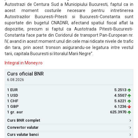
Autostrazi de Centura Sud a Municipiului Bucuresti, faptul ca in
acest moment costurile necesare pentru intretinerea
Autostrazilor Bucuresti-Pitesti si Bucuresti-Constanta sunt
suportate din bugetul CNADNR, afectand spatiul fiscal aflat la
dispozitie, precum si faptul ca Austotrada Pitesti-Bucuresti-
Constanta face parte din Coridorul de transport Pan-European nr.
IV, avand in acest moment unul din cele mai ridicate nivele de trafic
din tara, prin acest tronson asigurandu-se legatura intre vestul
tarii, capitala Bucuresti si litoralul Marii Negre”.
Integral in Money.ro
Curs oficial BNR
6.08.2026
1 EUR
5.2513
1 USD
4.5507
1 CHF
5.6221
1 GBP
6.1236
1 gr. aur
625.3970
Curs BNR complet
Convertor valutar
Curs valutar banci