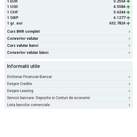
1 EUR
5.2554
1 USD
4.5584
1 CHF
5.6244
1 GBP
6.1277
1 gr. aur
632.7824
Curs BNR complet
Convertor valutar
Curs valutar banci
Convertor valutar bănci
Informatii utile
Dictionar Financiar-Bancar
Despre Credite
Despre Leasing
Servicii bancare: Depozite si Conturi de economii
Lista bancilor comerciale