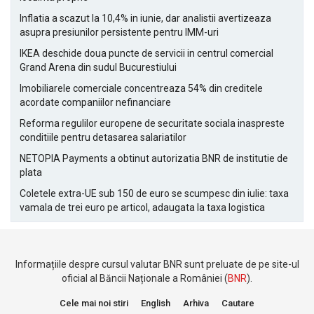
Inflatia a scazut la 10,4% in iunie, dar analistii avertizeaza
asupra presiunilor persistente pentru IMM-uri
IKEA deschide doua puncte de servicii in centrul comercial
Grand Arena din sudul Bucurestiului
Imobiliarele comerciale concentreaza 54% din creditele
acordate companiilor nefinanciare
Reforma regulilor europene de securitate sociala inaspreste
conditiile pentru detasarea salariatilor
NETOPIA Payments a obtinut autorizatia BNR de institutie de
plata
Coletele extra-UE sub 150 de euro se scumpesc din iulie: taxa
vamala de trei euro pe articol, adaugata la taxa logistica
Informațiile despre cursul valutar BNR sunt preluate de pe site-ul
oficial al Băncii Naționale a României (
BNR
).
Cele mai noi stiri
English
Arhiva
Cautare