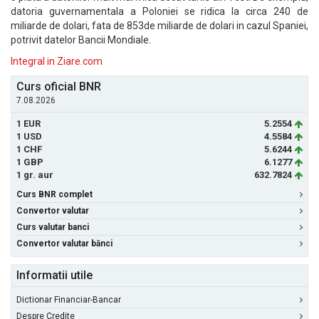
datoria guvernamentala a Poloniei se ridica la circa 240 de
miliarde de dolari, fata de 853de miliarde de dolari in cazul Spaniei,
potrivit datelor Bancii Mondiale.
Integral in Ziare.com
Curs oficial BNR
7.08.2026
1 EUR
5.2554
1 USD
4.5584
1 CHF
5.6244
1 GBP
6.1277
1 gr. aur
632.7824
Curs BNR complet
Convertor valutar
Curs valutar banci
Convertor valutar bănci
Informatii utile
Dictionar Financiar-Bancar
Despre Credite