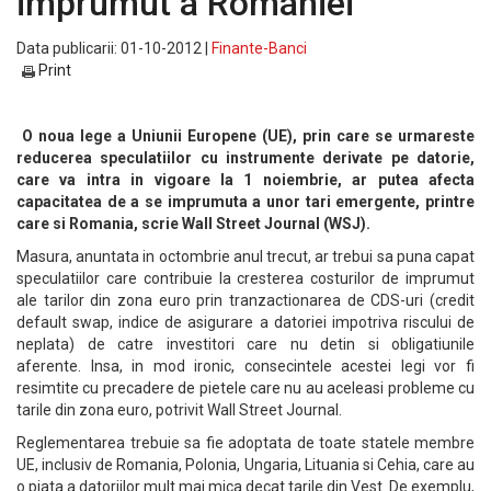
imprumut a Romaniei
Data publicarii: 01-10-2012 |
Finante-Banci
Print
O noua lege a Uniunii Europene (UE), prin care se urmareste
reducerea speculatiilor cu instrumente derivate pe datorie,
care va intra in vigoare la 1 noiembrie, ar putea afecta
capacitatea de a se imprumuta a unor tari emergente, printre
care si Romania, scrie Wall Street Journal (WSJ).
Masura, anuntata in octombrie anul trecut, ar trebui sa puna capat
speculatiilor care contribuie la cresterea costurilor de imprumut
ale tarilor din zona euro prin tranzactionarea de CDS-uri (credit
default swap, indice de asigurare a datoriei impotriva riscului de
neplata) de catre investitori care nu detin si obligatiunile
aferente. Insa, in mod ironic, consecintele acestei legi vor fi
resimtite cu precadere de pietele care nu au aceleasi probleme cu
tarile din zona euro, potrivit Wall Street Journal.
Reglementarea trebuie sa fie adoptata de toate statele membre
UE, inclusiv de Romania, Polonia, Ungaria, Lituania si Cehia, care au
o piata a datoriilor mult mai mica decat tarile din Vest. De exemplu,