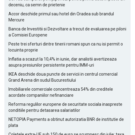
deceniu, ca semn de prietenie
Accor deschide primul sau hotel din Oradea sub brandul
Mercure
Banca de Investitii si Dezvoltare a trecut de evaluarea pe piloni
a Comisiei Europene
Peste trei sferturi dintre tinerii romani spun ca nu isi permit o
locuinta proprie
Inflatia a scazut la 10,4% in iunie, dar analistii avertizeaza
asupra presiunilor persistente pentru IMM-uri
IKEA deschide doua puncte de servicii in centrul comercial
Grand Arena din sudul Bucurestiului
Imobiliarele comerciale concentreaza 54% din creditele
acordate companiilor nefinanciare
Reforma regulilor europene de securitate sociala inaspreste
conditiile pentru detasarea salariatilor
NETOPIA Payments a obtinut autorizatia BNR de institutie de
plata
Coletele extra-UE sub 150 de euro se scumpesc din iulie: taxa