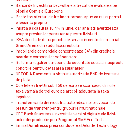
Banca de Investitii si Dezvoltare a trecut de evaluarea pe
piloni a Comisiei Europene
Peste trei sferturi dintre tinerii romani spun ca nu isi permit
o locuinta proprie
Inflatia a scazut la 10,4% in iunie, dar analistii avertizeaza
asupra presiunilor persistente pentru IMM-uri
IKEA deschide doua puncte de servicii in centrul comercial
Grand Arena din sudul Bucurestiului
Imobiliarele comerciale concentreaza 54% din creditele
acordate companiilor nefinanciare
Reforma regulilor europene de securitate sociala inaspreste
conditiile pentru detasarea salariatilor
NETOPIA Payments a obtinut autorizatia BNR de institutie
de plata
Coletele extra-UE sub 150 de euro se scumpesc din iulie:
taxa vamala de trei euro pe articol, adaugata la taxa
logistica
Transformarile din industria auto ridica noi provocari de
preturi de transfer pentru grupurile multinationale
CEC Bank finanteaza investitiile verzi si digitale ale IMM-
urilor din productie prin Programul SME Eco-Tech
Emilia Dumitrescu preia conducerea Deloitte Technology