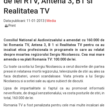
de lei RTV, Antena 3, B1 si
Realitatea TV
Data publicarii: 11-01-2013 |
Media
Print
Consiliul National al Audiovizualului a amendat cu 160.000 de
lei Romania TV, Antena 3, B 1 si Realitatea TV pentru ca au
incalcat etica profesionala in programele in care au relatat
despre moartea regizorului Sergiu Nicolaescu. Cea mai mare
amenda o va plati Romania TV: 100.000 de lei.
Cu toate ca sotia lui Sergiu Nicolaescu a cerut discretie din partea
presei in relatarea mortii regizorului, televiziunile de stiri au ales sa
faca dezbateri, uneori scandaloase. Viata privata a lui Sergiu
Nicolaescu si a sotiei sale au ajuns subiect de discutii.
Lipsa de impartialitate si faptul ca au promovat informatii
neverificate, de dragul senzationalului, va costa posturile de stiri, in
total, 160.000 de lei.
Romania TV a fost penalizata pentru cele mai multe incalcari ale