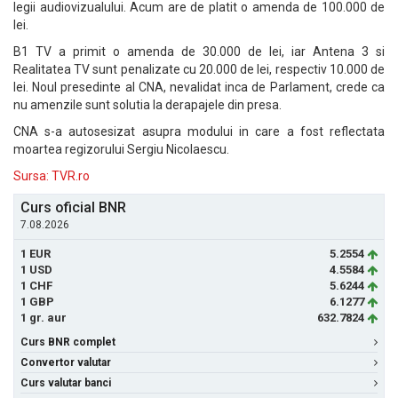
legii audiovizualului. Acum are de platit o amenda de 100.000 de
lei.
B1 TV a primit o amenda de 30.000 de lei, iar Antena 3 si
Realitatea TV sunt penalizate cu 20.000 de lei, respectiv 10.000 de
lei. Noul presedinte al CNA, nevalidat inca de Parlament, crede ca
nu amenzile sunt solutia la derapajele din presa.
CNA s-a autosesizat asupra modului in care a fost reflectata
moartea regizorului Sergiu Nicolaescu.
Sursa: TVR.ro
Curs oficial BNR
7.08.2026
1 EUR
5.2554
1 USD
4.5584
1 CHF
5.6244
1 GBP
6.1277
1 gr. aur
632.7824
Curs BNR complet
Convertor valutar
Curs valutar banci