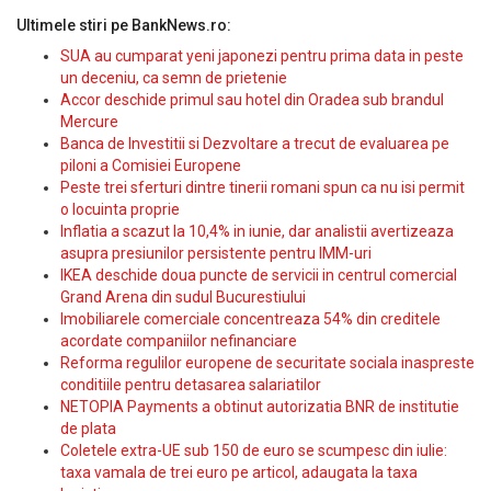
Ultimele stiri pe BankNews.ro:
SUA au cumparat yeni japonezi pentru prima data in peste
un deceniu, ca semn de prietenie
Accor deschide primul sau hotel din Oradea sub brandul
Mercure
Banca de Investitii si Dezvoltare a trecut de evaluarea pe
piloni a Comisiei Europene
Peste trei sferturi dintre tinerii romani spun ca nu isi permit
o locuinta proprie
Inflatia a scazut la 10,4% in iunie, dar analistii avertizeaza
asupra presiunilor persistente pentru IMM-uri
IKEA deschide doua puncte de servicii in centrul comercial
Grand Arena din sudul Bucurestiului
Imobiliarele comerciale concentreaza 54% din creditele
acordate companiilor nefinanciare
Reforma regulilor europene de securitate sociala inaspreste
conditiile pentru detasarea salariatilor
NETOPIA Payments a obtinut autorizatia BNR de institutie
de plata
Coletele extra-UE sub 150 de euro se scumpesc din iulie:
taxa vamala de trei euro pe articol, adaugata la taxa