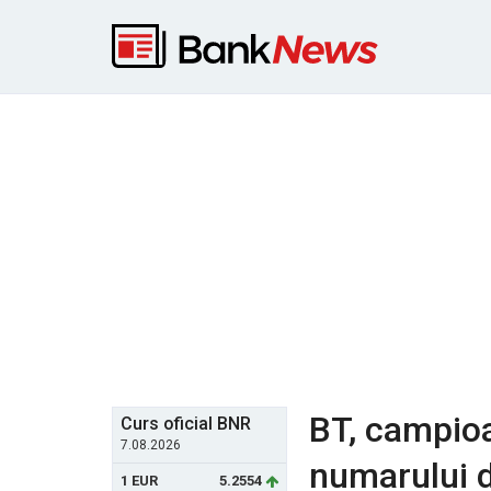
BT, campioa
Curs oficial BNR
7.08.2026
numarului d
1 EUR
5.2554