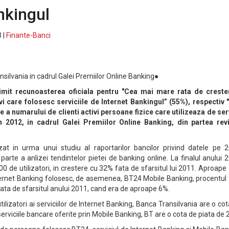
nkingul
 |
Finante-Banci
ilvania in cadrul Galei Premiilor Online Banking●
imit recunoasterea oficiala pentru "Cea mai mare rata de creste
vi care folosesc serviciile de Internet Bankingul” (55%), respectiv 
 a numarului de clienti activi persoane fizice care utilizeaza de ser
n 2012, in cadrul Galei Premiilor Online Banking, din partea revi
zat in urma unui studiu al raportarilor bancilor privind datele pe 2
arte a anlizei tendintelor pietei de banking online. La finalul anului 
 de utilizatori, in crestere cu 32% fata de sfarsitul lui 2011. Aproap
nternet Banking folosesc, de asemenea, BT24 Mobile Banking, procentul 
 fata de sfarsitul anului 2011, cand era de aproape 6%.
ilizatori ai serviciilor de Internet Banking, Banca Transilvania are o co
serviciile bancare oferite prin Mobile Banking, BT are o cota de piata de 