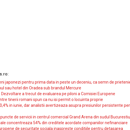
s.ro:
i japonezi pentru prima data in peste un deceniu, ca semn de prieteni
ul sau hotel din Oradea sub brandul Mercure
si Dezvoltare a trecut de evaluarea pe piloni a Comisiei Europene
intre tinerii romani spun ca nu isi permit o locuinta proprie
10,4% in iunie, dar analistii avertizeaza asupra presiunilor persistente pe
uncte de servicii in centrul comercial Grand Arena din sudul Bucurestiu
iale concentreaza 54% din creditele acordate companiilor nefinanciare
uropene de securitate sociala inaspreste conditiile pentru detasarea