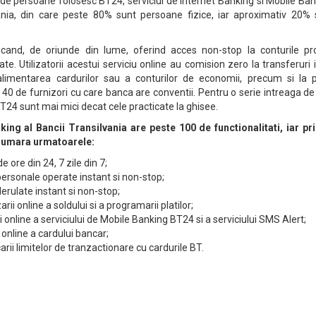
 de persoane folosesc BT24, serviciul de Internet Banking si Mobile Ba
ania, din care peste 80% sunt persoane fizice, iar aproximativ 20% 
icand, de oriunde din lume, oferind acces non-stop la conturile prop
tate. Utilizatorii acestui serviciu online au comision zero la transferuri 
 alimentarea cardurilor sau a conturilor de economii, precum si la p
e 40 de furnizori cu care banca are conventii. Pentru o serie intreaga de
T24 sunt mai mici decat cele practicate la ghisee.
king al Bancii Transilvania are peste 100 de functionalitati, iar pri
 numara urmatoarele:
 ore din 24, 7 zile din 7;
 personale operate instant si non-stop;
erulate instant si non-stop;
arii online a soldului si a programarii platilor;
ii online a serviciului de Mobile Banking BT24 si a serviciului SMS Alert;
i online a cardului bancar;
arii limitelor de tranzactionare cu cardurile BT.