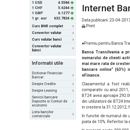
1 USD
4.5584
Internet Ba
1 CHF
5.6244
1 GBP
6.1277
1 gr. aur
632.7824
Data publicarii: 23-04-2013
Print
Curs BNR complet
Convertor valutar
Curs valutar banci
●Premiu pentru Banca Trans
Convertor valutar
bănci
Banca Transilvania a pr
numarului de clienti acti
Informatii utile
mai mare rata de crestere
bancare online” (63%) i
Dictionar Financiar-
eFinance.
Bancar
Clasamentul a fost reali
Despre Credite
comparativ cu anul 2011, p
Despre Leasing
BT24 avea aproape 292.000
Servicii bancare:
din utilizatorii de BT24 I
Depozite si Conturi de
economii
in crestere la 31.12.2012,
Lista bancilor
In functie de numarul de ut
comerciale
piata de 10%. Referitor la 