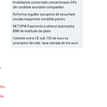
Bucurestiului
Imobiliarele comerciale concentreaza 54%
din creditele acordate companiilor
nefinanciare
Reforma regulilor europene de securitate
sociala inaspreste conditiile pentru
detasarea salariatilor
NETOPIA Payments a obtinut autorizatia
BNR de institutie de plata
Coletele extra-UE sub 150 de euro se
scumpesc din iulie: taxa vamala de trei euro
pe articol, adaugata la taxa logistica
e
ntru
lui