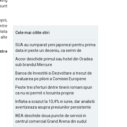
nking
sunt
rii,
intre
lata
Cele mai citite stiri
 alte
SUA au cumparat yeni japonezi pentru prima
data in peste un deceniu, ca semn de
ntre
prietenie
Accor deschide primul sau hotel din Oradea
sub brandul Mercure
Banca de Investitii si Dezvoltare a trecut de
evaluarea pe piloni a Comisiei Europene
Peste trei sferturi dintre tinerii romani spun
ca nu isi permit o locuinta proprie
Inflatia a scazut la 10,4% in iunie, dar analistii
avertizeaza asupra presiunilor persistente
pentru IMM-uri
IKEA deschide doua puncte de servicii in
centrul comercial Grand Arena din sudul