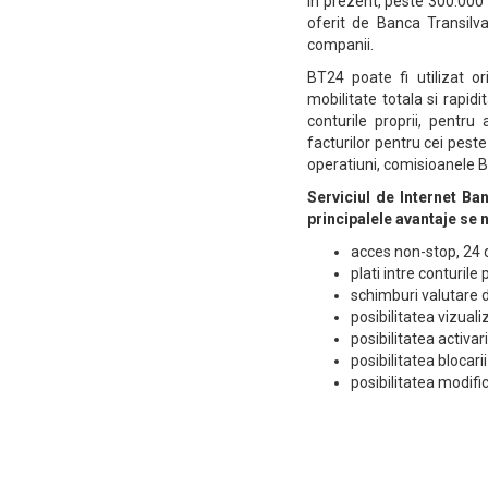
In prezent, peste 300.000
oferit de Banca Transilv
companii.
BT24 poate fi utilizat or
mobilitate totala si rapidi
conturile proprii, pentru
facturilor pentru cei pest
operatiuni, comisioanele B
Serviciul de Internet Ban
principalele avantaje se
acces non-stop, 24 de
plati intre conturile
schimburi valutare d
posibilitatea vizualiz
posibilitatea activar
posibilitatea blocari
posibilitatea modific