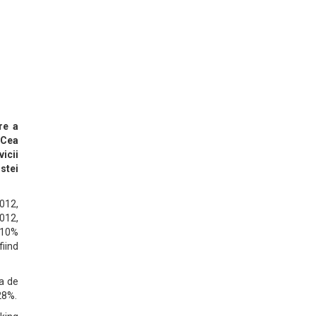
re a
"Cea
vicii
stei
012,
2012,
e 10%
fiind
ta de
28%.