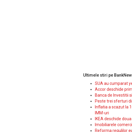
Ultimele stiri pe BankNew
SUA au cumparat yen
Accor deschide prim
Banca de Investitii 
Peste trei sferturi d
Inflatia a scazut la 
IMM-uri
IKEA deschide doua p
Imobiliarele comerc
Reforma regulilor e