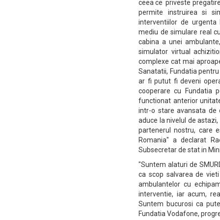
ceea ce priveste pregatirea
permite instruirea si s
interventiilor de urgenta
mediu de simulare real cu
cabina a unei ambulante,
simulator virtual achizit
complexe cat mai aproape d
Sanatatii, Fundatia pentr
ar fi putut fi deveni ope
cooperare cu Fundatia pe
functionat anterior unitat
intr-o stare avansata de 
aduce la nivelul de astazi,
partenerul nostru, care
Romania" a declarat Rae
Subsecretar de stat in Mini
"Suntem alaturi de SMURD 
ca scop salvarea de viet
ambulantelor cu echipam
interventie, iar acum, r
Suntem bucurosi ca putem 
Fundatia Vodafone, progre