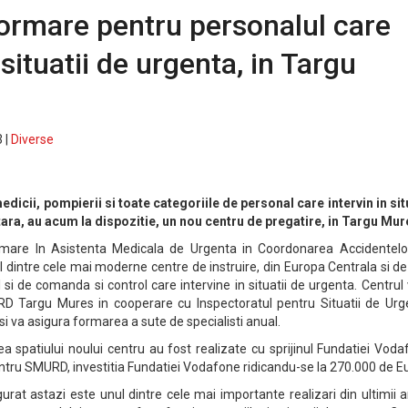
ormare pentru personalul care
 situatii de urgenta, in Targu
 |
Diverse
edicii, pompierii si toate categoriile de personal care intervin in sit
tara, au acum la dispozitie, un nou centru de pregatire, in Targu Mu
rmare In Asistenta Medicala de Urgenta in Coordonarea Accidentelo
l dintre cele mai moderne centre de instruire, din Europa Centrala si de
si de comanda si control care intervine in situatii de urgenta. Centrul 
 Targu Mures in cooperare cu Inspectoratul pentru Situatii de Urg
si va asigura formarea a sute de specialisti anual.
 spatiului noului centru au fost realizate cu sprijinul Fundatiei Vod
ntru SMURD, investitia Fundatiei Vodafone ridicandu-se la 270.000 de E
rat astazi este unul dintre cele mai importante realizari din ultimii a