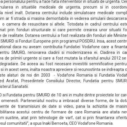
 personalului pentru a face fata interventiilor in situatii de urgenta. Ce
imularea in situatiile medicale de urgenta, precum si in coordon
 la nivel inalt. Dotarea centrului include simulatoare medicale compl
m ar fi strada si masina demontabila in vederea simularii descarcerar
 o camera de resuscitare si altele. Totodata in cadrul centrului est
ionat prin fonduri structurale si care permite crearea unor situatii f
e realitate. Dotarea centrului a fost realizata din fonduri ale Ministe
u SMURD si Fonduri Europene prin programul POSDRU. Insa, acest centr
rational daca nu aveam contributia Fundatiei Vodafone care a finantat
ntru SMURD, renovarea cladirii si modernizarea ei. Cladirea in ca
ea de primiri urgente si care a fost mutata la sfarsitul anului 2012 se
degradare. De aceea au fost necesare investitii semnificative pentru
 si in acest sens, inalta noastra apreciere si recunostinta se indreapta 
 este alaturi de noi din 2003 - Vodafone Romania si Fundatia Voda
d Arafat, Presedintele Consiliului Director, Fundatia pentru SMUR
sterul Sanatatii.
si Fundatia pentru SMURD de 10 ani in multe dintre proiectele lor car
i omenesti. Parteneriatul nostru a imbracat diverse forme, de la dot
ente de transmisiuni de date si video, pana la achizitia de masin
eabilitarea acestui centru de formare de care Romania are atata nev
sustine, atat prin tehnologie de varf, cat si prin finantarea oferit
sul comunitatii”, a spus Inaki Berroeta, CEO Vodafone Romania.