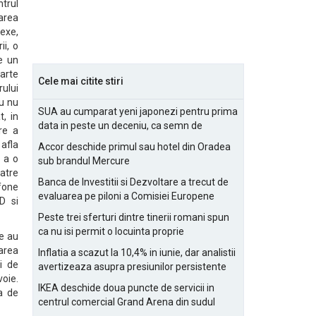
ntrul
area
exe,
ii, o
e un
oarte
Cele mai citite stiri
rului
u nu
SUA au cumparat yeni japonezi pentru prima
, in
data in peste un deceniu, ca semn de
re a
prietenie
 afla
Accor deschide primul sau hotel din Oradea
 a o
sub brandul Mercure
catre
Banca de Investitii si Dezvoltare a trecut de
fone
evaluarea pe piloni a Comisiei Europene
D si
Peste trei sferturi dintre tinerii romani spun
ca nu isi permit o locuinta proprie
e au
area
Inflatia a scazut la 10,4% in iunie, dar analistii
i de
avertizeaza asupra presiunilor persistente
oie.
pentru IMM-uri
IKEA deschide doua puncte de servicii in
a de
centrul comercial Grand Arena din sudul