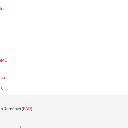
lui
 SME
 cu
26
e a României (
BNR
).