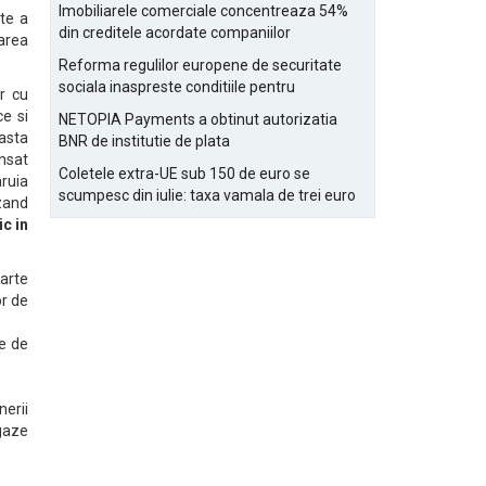
Bucurestiului
Imobiliarele comerciale concentreaza 54%
te a
din creditele acordate companiilor
area
nefinanciare
Reforma regulilor europene de securitate
sociala inaspreste conditiile pentru
r cu
detasarea salariatilor
ce si
NETOPIA Payments a obtinut autorizatia
easta
BNR de institutie de plata
nsat
Coletele extra-UE sub 150 de euro se
ruia
scumpesc din iulie: taxa vamala de trei euro
uzand
pe articol, adaugata la taxa logistica
c in
parte
r de
e de
erii
gaze