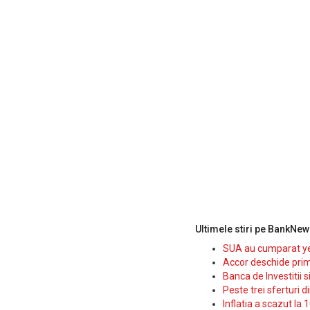
Ultimele stiri pe BankNew
SUA au cumparat yen
Accor deschide prim
Banca de Investitii 
Peste trei sferturi d
Inflatia a scazut la 