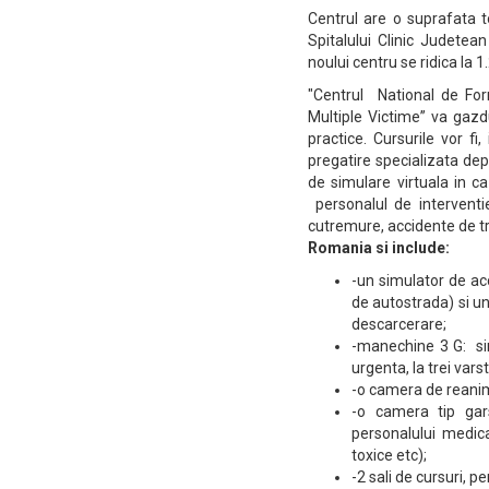
Centrul are o suprafata t
Spitalului Clinic Judetea
noului centru se ridica la 
"Centrul National de Fo
Multiple Victime” va gazd
practice. Cursurile vor f
pregatire specializata d
de simulare virtuala in c
personalul de interventie 
cutremure, accidente de tr
Romania si include:
-un simulator de ac
de autostrada) si u
descarcerare;
-manechine 3 G: si
urgenta, la trei varst
-o camera de reanim
-o camera tip gars
personalului medica
toxice etc);
-2 sali de cursuri, p