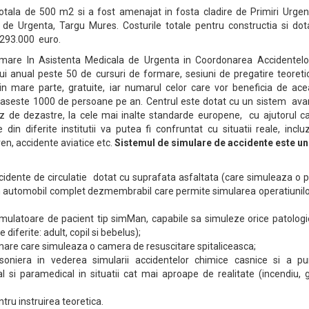
otala de 500 m2 si a fost amenajat in fosta cladire de Primiri Urgen
n de Urgenta, Targu Mures. Costurile totale pentru constructia si dot
1.293.000 euro.
rmare In Asistenta Medicala de Urgenta in Coordonarea Accidentelo
ui anual peste 50 de cursuri de formare, sesiuni de pregatire teoreti
i, in mare parte, gratuite, iar numarul celor care vor beneficia de ac
epaseste 1000 de persoane pe an. Centrul este dotat cu un sistem ava
az de dezastre, la cele mai inalte standarde europene, cu ajutorul ca
din diferite institutii va putea fi confruntat cu situatii reale, incl
en, accidente aviatice etc.
Sistemul de simulare de accidente este uni
cidente de circulatie dotat cu suprafata asfaltata (care simuleaza o 
n automobil complet dezmembrabil care permite simularea operatiunilo
mulatoare de pacient tip simMan, capabile sa simuleze orice patologi
e diferite: adult, copil si bebelus);
are care simuleaza o camera de resuscitare spitaliceasca;
oniera in vederea simularii accidentelor chimice casnice si a pun
l si paramedical in situatii cat mai aproape de realitate (incendiu, 
entru instruirea teoretica.