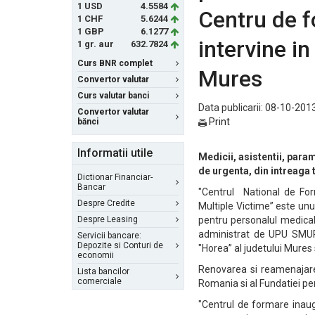
1 USD
4.5584
Centru de f
1 CHF
5.6244
1 GBP
6.1277
intervine in
1 gr. aur
632.7824
Curs BNR complet
Mures
Convertor valutar
Curs valutar banci
Data publicarii: 08-10-2013
Convertor valutar
Print
bănci
Informatii utile
Medicii, asistentii, param
de urgenta, din intreaga 
Dictionar Financiar-
Bancar
"Centrul National de Fo
Despre Credite
Multiple Victime” este unu
Despre Leasing
pentru personalul medical 
administrat de UPU SMURD
Servicii bancare:
Depozite si Conturi de
"Horea” al judetului Mures 
economii
Renovarea si reamenajarea
Lista bancilor
comerciale
Romania si al Fundatiei pe
"Centrul de formare inaugu