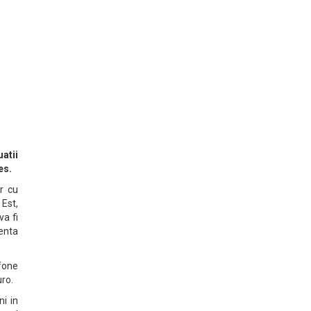
uatii
res.
r cu
 Est,
va fi
enta
afone
uro.
ni in