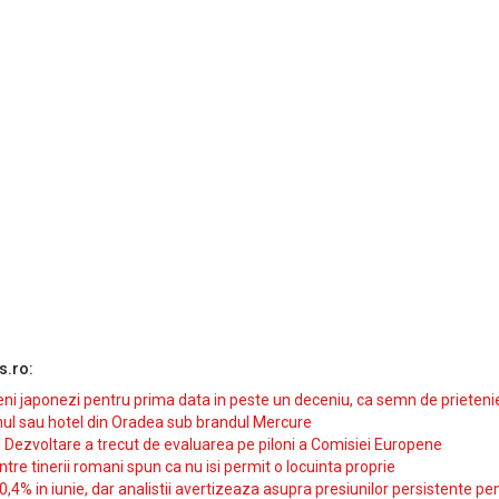
s.ro:
i japonezi pentru prima data in peste un deceniu, ca semn de prieteni
ul sau hotel din Oradea sub brandul Mercure
si Dezvoltare a trecut de evaluarea pe piloni a Comisiei Europene
intre tinerii romani spun ca nu isi permit o locuinta proprie
10,4% in iunie, dar analistii avertizeaza asupra presiunilor persistente pe