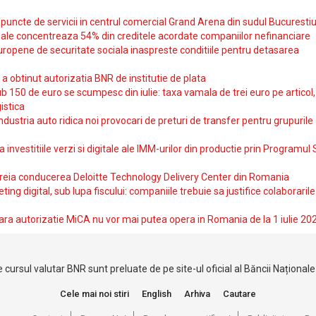
uncte de servicii in centrul comercial Grand Arena din sudul Bucurestiu
iale concentreaza 54% din creditele acordate companiilor nefinanciare
uropene de securitate sociala inaspreste conditiile pentru detasarea
obtinut autorizatia BNR de institutie de plata
b 150 de euro se scumpesc din iulie: taxa vamala de trei euro pe articol,
istica
ndustria auto ridica noi provocari de preturi de transfer pentru grupurile
investitiile verzi si digitale ale IMM-urilor din productie prin Programul
reia conducerea Deloitte Technology Delivery Center din Romania
ting digital, sub lupa fiscului: companiile trebuie sa justifice colaborarile
ara autorizatie MiCA nu vor mai putea opera in Romania de la 1 iulie 20
 cursul valutar BNR sunt preluate de pe site-ul oficial al Băncii Național
Cele mai noi stiri
English
Arhiva
Cautare