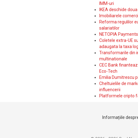
IMM-uri
IKEA deschide doua p
Imobiliarele comerc
Reforma regulilor e
salariatilor
NETOPIA Payments a 
Coletele extra-UE su
adaugata la taxa log
Transformarile din i
multinationale
CEC Bank finanteaza 
Eco-Tech
Emilia Dumitrescu p
Cheltuielile de marke
influencerii
Platformele cripto f
Informațiile despre