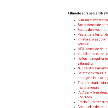
Ultimele stiri pe BankNew
SUA au cumparat yen
Accor deschide prim
Banca de Investitii 
Peste trei sferturi d
Inflatia a scazut la 
IMM-uri
IKEA deschide doua p
Imobiliarele comerc
Reforma regulilor e
salariatilor
NETOPIA Payments a 
Coletele extra-UE su
adaugata la taxa log
Transformarile din i
multinationale
CEC Bank finanteaza 
Eco-Tech
Emilia Dumitrescu p
Cheltuielile de marke