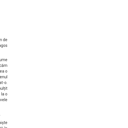
em de
ragos
anume
ercăm
rea o
enul
t-o.
ulțit
 la o
ivele
.
niște