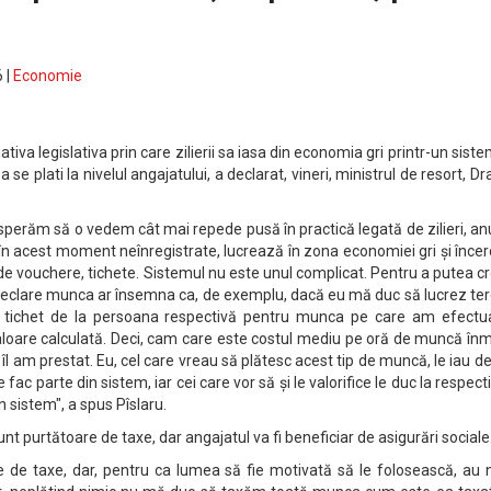
 |
Economie
iativa legislativa prin care zilierii sa iasa din economia gri printr-un sist
se plati la nivelul angajatului, a declarat, vineri, ministrul de resort, D
 sperăm să o vedem cât mai repede pusă în practică legată de zilieri, 
în acest moment neînregistrate, lucrează în zona economiei gri și înc
de vouchere, tichete. Sistemul nu este unul complicat. Pentru a putea c
declare munca ar însemna ca, de exemplu, dacă eu mă duc să lucrez ter
n tichet de la persoana respectivă pentru munca pe care am efectua
aloare calculată. Deci, cam care este costul mediu pe oră de muncă înm
l am prestat. Eu, cel care vreau să plătesc acest tip de muncă, le iau de
e fac parte din sistem, iar cei care vor să și le valorifice le duc la respect
 în sistem", a spus Pîslaru.
unt purtătoare de taxe, dar angajatul va fi beneficiar de asigurări sociale
e de taxe, dar, pentru ca lumea să fie motivată să le folosească, au 