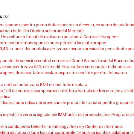
s.ro:
i japonezi pentru prima data in peste un deceniu, ca semn de prieteni
ul sau hotel din Oradea sub brandul Mercure
si Dezvoltare a trecut de evaluarea pe piloni a Comisiei Europene
intre tinerii romani spun ca nu isi permit o locuinta proprie
10,4% in iunie, dar analistii avertizeaza asupra presiunilor persistente pe
uncte de servicii in centrul comercial Grand Arena din sudul Bucurestiu
iale concentreaza 54% din creditele acordate companiilor nefinanciare
uropene de securitate sociala inaspreste conditiile pentru detasarea
obtinut autorizatia BNR de institutie de plata
b 150 de euro se scumpesc din iulie: taxa vamala de trei euro pe articol,
istica
ndustria auto ridica noi provocari de preturi de transfer pentru grupurile
investitiile verzi si digitale ale IMM-urilor din productie prin Programul
reia conducerea Deloitte Technology Delivery Center din Romania
ting digital, sub lupa fiscului: companiile trebuie sa justifice colaborarile