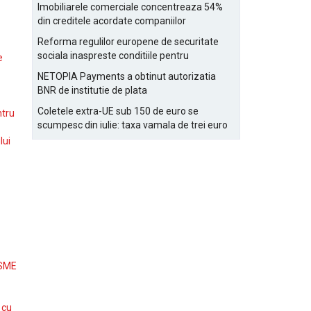
Bucurestiului
Imobiliarele comerciale concentreaza 54%
din creditele acordate companiilor
nefinanciare
Reforma regulilor europene de securitate
sociala inaspreste conditiile pentru
e
detasarea salariatilor
NETOPIA Payments a obtinut autorizatia
BNR de institutie de plata
Coletele extra-UE sub 150 de euro se
ntru
scumpesc din iulie: taxa vamala de trei euro
pe articol, adaugata la taxa logistica
lui
 SME
 cu