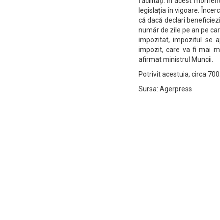
facilități. În acest mome
legislația în vigoare. Înc
că dacă declari beneficiez
număr de zile pe an pe care
impozitat, impozitul se a
impozit, care va fi mai 
afirmat ministrul Muncii.
Potrivit acestuia, circa 70
Sursa: Agerpress