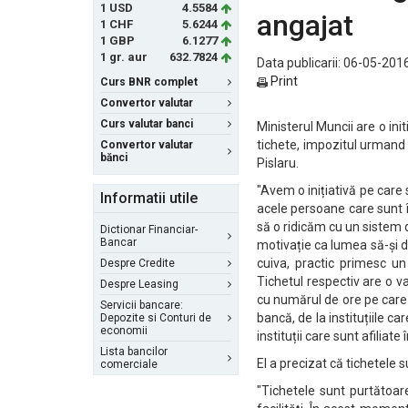
1 USD
4.5584
angajat
1 CHF
5.6244
1 GBP
6.1277
1 gr. aur
632.7824
Data publicarii: 06-05-2016
Print
Curs BNR complet
Convertor valutar
Curs valutar banci
Ministerul Muncii are o init
tichete, impozitul urmand a 
Convertor valutar
bănci
Pislaru.
"Avem o inițiativă pe care
Informatii utile
acele persoane care sunt 
să o ridicăm cu un sistem 
Dictionar Financiar-
Bancar
motivație ca lumea să-și 
cuiva, practic primesc u
Despre Credite
Tichetul respectiv are o v
Despre Leasing
cu numărul de ore pe care î
Servicii bancare:
bancă, de la instituțiile car
Depozite si Conturi de
economii
instituții care sunt afiliate
Lista bancilor
El a precizat că tichetele s
comerciale
"Tichetele sunt purtătoar