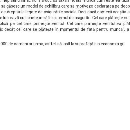
nt, neplătind nimic nu mă duc să taxăm toată munca cum este ea taxat
erc să găsesc un model de echilibru care să motiveze declararea pe deo
i de drepturile legate de asigurările sociale. Deci dacă oamenii aceștia 
 lucrează cu tichete intră în sistemul de asigurări. Cel care plătește nu
plică pe cel care primește venitul. Cel care primește venitul va plăt
mic decât cel care se plătește în momentul de față pentru muncă", a
0.000 de oameni ar urma, astfel, să iasă la suprafață din economia gri.