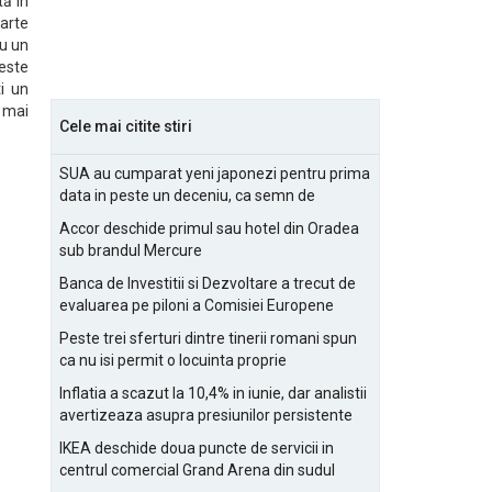
ă în
parte
au un
 este
i un
 mai
Cele mai citite stiri
SUA au cumparat yeni japonezi pentru prima
data in peste un deceniu, ca semn de
prietenie
Accor deschide primul sau hotel din Oradea
sub brandul Mercure
Banca de Investitii si Dezvoltare a trecut de
evaluarea pe piloni a Comisiei Europene
Peste trei sferturi dintre tinerii romani spun
ca nu isi permit o locuinta proprie
Inflatia a scazut la 10,4% in iunie, dar analistii
avertizeaza asupra presiunilor persistente
pentru IMM-uri
IKEA deschide doua puncte de servicii in
centrul comercial Grand Arena din sudul