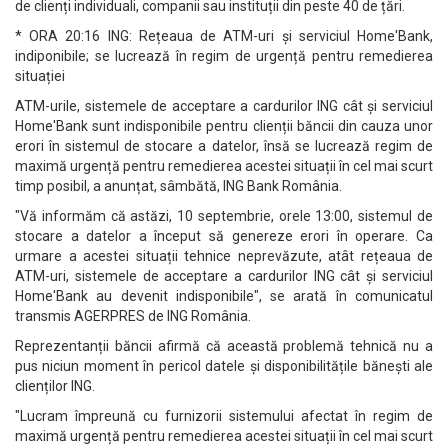
de clienți individuali, companii sau instituții din peste 40 de țări.
* ORA 20:16 ING: Rețeaua de ATM-uri și serviciul Home'Bank,
indiponibile; se lucrează în regim de urgență pentru remedierea
situației
ATM-urile, sistemele de acceptare a cardurilor ING cât și serviciul
Home'Bank sunt indisponibile pentru clienții băncii din cauza unor
erori în sistemul de stocare a datelor, însă se lucrează regim de
maximă urgență pentru remedierea acestei situații în cel mai scurt
timp posibil, a anunțat, sâmbătă, ING Bank România.
"Vă informăm că astăzi, 10 septembrie, orele 13:00, sistemul de
stocare a datelor a început să genereze erori în operare. Ca
urmare a acestei situații tehnice neprevăzute, atât rețeaua de
ATM-uri, sistemele de acceptare a cardurilor ING cât și serviciul
Home'Bank au devenit indisponibile", se arată în comunicatul
transmis AGERPRES de ING România.
Reprezentanții băncii afirmă că această problemă tehnică nu a
pus niciun moment în pericol datele și disponibilitățile bănești ale
clienților ING.
"Lucram împreună cu furnizorii sistemului afectat în regim de
maximă urgență pentru remedierea acestei situații în cel mai scurt