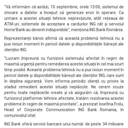
"Vă informăm că astăzi, 10 septembrie, orele 13:00, sistemul de
stocare a datelor a început să genereze erori în operare. Ca
urmare a acestei situații tehnice neprevăzute, atât rețeaua de
ATM-uri, sistemele de acceptare a cardurilor ING cât și serviciul
Home'Bank au devenit indisponibile", menționa ING Bank România.
Reprezentanții băncii afirmă că această problemă tehnică nu a
pus niciun moment în pericol datele și disponibilitățile bănești ale
clienților ING.
"Lucram împreună cu furnizorii sistemului afectat în regim de
maximă urgență pentru remedierea acestei situații în cel mai scurt
timp posibil. Această problema tehnică nu a pus niciun moment în
pericol datele și disponibilitățile bănești ale clienților ING, care sunt
în deplina siguranță. Vom informa periodic clienții cu privire la
stadiul remedierii acestei situații neplăcute. Ne cerem scuze
pentru toate neplăcerile create și vă asigurăm că, împreună cu
furnizorul platformei tehnice afectate, tratăm rezolvarea acestei
probleme în regim de maximă prioritate", a precizat Iosefina Frolu,
Head of Corporate Communication ING Bank Romania, în
comunicatul citat.
ING Bank oferă servicii bancare unui număr de peste 34 milioane