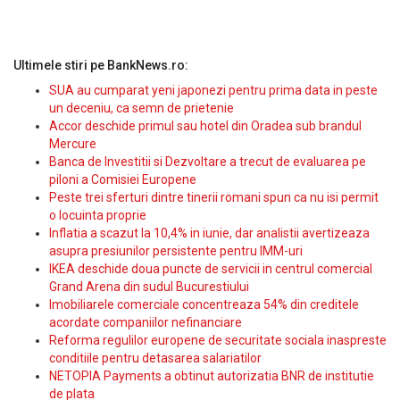
Ultimele stiri pe BankNews.ro:
SUA au cumparat yeni japonezi pentru prima data in peste
un deceniu, ca semn de prietenie
Accor deschide primul sau hotel din Oradea sub brandul
Mercure
Banca de Investitii si Dezvoltare a trecut de evaluarea pe
piloni a Comisiei Europene
Peste trei sferturi dintre tinerii romani spun ca nu isi permit
o locuinta proprie
Inflatia a scazut la 10,4% in iunie, dar analistii avertizeaza
asupra presiunilor persistente pentru IMM-uri
IKEA deschide doua puncte de servicii in centrul comercial
Grand Arena din sudul Bucurestiului
Imobiliarele comerciale concentreaza 54% din creditele
acordate companiilor nefinanciare
Reforma regulilor europene de securitate sociala inaspreste
conditiile pentru detasarea salariatilor
NETOPIA Payments a obtinut autorizatia BNR de institutie
de plata