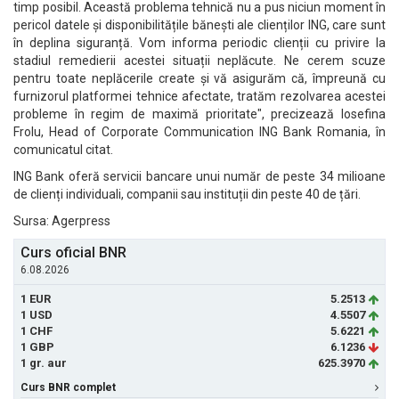
timp posibil. Această problema tehnică nu a pus niciun moment în
pericol datele și disponibilitățile bănești ale clienților ING, care sunt
în deplina siguranță. Vom informa periodic clienții cu privire la
stadiul remedierii acestei situații neplăcute. Ne cerem scuze
pentru toate neplăcerile create și vă asigurăm că, împreună cu
furnizorul platformei tehnice afectate, tratăm rezolvarea acestei
probleme în regim de maximă prioritate", precizează Iosefina
Frolu, Head of Corporate Communication ING Bank Romania, în
comunicatul citat.
ING Bank oferă servicii bancare unui număr de peste 34 milioane
de clienți individuali, companii sau instituții din peste 40 de țări.
Sursa: Agerpress
Curs oficial BNR
6.08.2026
1 EUR
5.2513
1 USD
4.5507
1 CHF
5.6221
1 GBP
6.1236
1 gr. aur
625.3970
Curs BNR complet