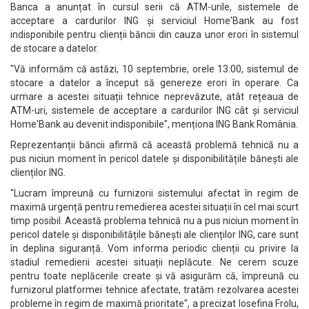
Banca a anunțat în cursul serii că ATM-urile, sistemele de
acceptare a cardurilor ING și serviciul Home'Bank au fost
indisponibile pentru clienții băncii din cauza unor erori în sistemul
de stocare a datelor.
"Vă informăm că astăzi, 10 septembrie, orele 13:00, sistemul de
stocare a datelor a început să genereze erori în operare. Ca
urmare a acestei situații tehnice neprevăzute, atât rețeaua de
ATM-uri, sistemele de acceptare a cardurilor ING cât și serviciul
Home'Bank au devenit indisponibile", menționa ING Bank România.
Reprezentanții băncii afirmă că această problemă tehnică nu a
pus niciun moment în pericol datele și disponibilitățile bănești ale
clienților ING.
"Lucram împreună cu furnizorii sistemului afectat în regim de
maximă urgență pentru remedierea acestei situații în cel mai scurt
timp posibil. Această problema tehnică nu a pus niciun moment în
pericol datele și disponibilitățile bănești ale clienților ING, care sunt
în deplina siguranță. Vom informa periodic clienții cu privire la
stadiul remedierii acestei situații neplăcute. Ne cerem scuze
pentru toate neplăcerile create și vă asigurăm că, împreună cu
furnizorul platformei tehnice afectate, tratăm rezolvarea acestei
probleme în regim de maximă prioritate", a precizat Iosefina Frolu,