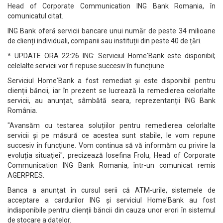
Head of Corporate Communication ING Bank Romania, în
comunicatul citat.
ING Bank oferă servicii bancare unui număr de peste 34 milioane
de clienți individuali, companii sau instituții din peste 40 de țări.
* UPDATE ORA 22:26 ING: Serviciul Home'Bank este disponibil;
celelalte servicii vor fi repuse succesiv în funcțiune
Serviciul Home'Bank a fost remediat și este disponibil pentru
clienții băncii, iar în prezent se lucrează la remedierea celorlalte
servicii, au anunțat, sâmbătă seara, reprezentanții ING Bank
România.
"Avansăm cu testarea soluțiilor pentru remedierea celorlalte
servicii și pe măsură ce acestea sunt stabile, le vom repune
succesiv în funcțiune. Vom continua să vă informăm cu privire la
evoluția situației", precizează Iosefina Frolu, Head of Corporate
Communication ING Bank Romania, într-un comunicat remis
AGERPRES.
Banca a anunțat în cursul serii că ATM-urile, sistemele de
acceptare a cardurilor ING și serviciul Home'Bank au fost
indisponibile pentru clienții băncii din cauza unor erori în sistemul
de stocare a datelor.