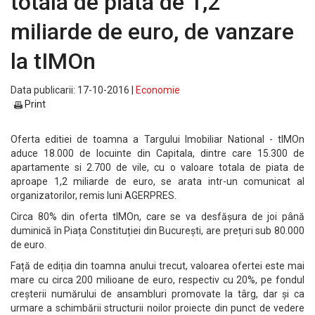
totala de piata de 1,2
miliarde de euro, de vanzare
la tIMOn
Data publicarii: 17-10-2016 |
Economie
Print
Oferta editiei de toamna a Targului Imobiliar National - tIMOn
aduce 18.000 de locuinte din Capitala, dintre care 15.300 de
apartamente si 2.700 de vile, cu o valoare totala de piata de
aproape 1,2 miliarde de euro, se arata intr-un comunicat al
organizatorilor, remis luni AGERPRES.
Circa 80% din oferta tIMOn, care se va desfășura de joi până
duminică în Piața Constituției din București, are prețuri sub 80.000
de euro.
Față de ediția din toamna anului trecut, valoarea ofertei este mai
mare cu circa 200 milioane de euro, respectiv cu 20%, pe fondul
creșterii numărului de ansambluri promovate la târg, dar și ca
urmare a schimbării structurii noilor proiecte din punct de vedere