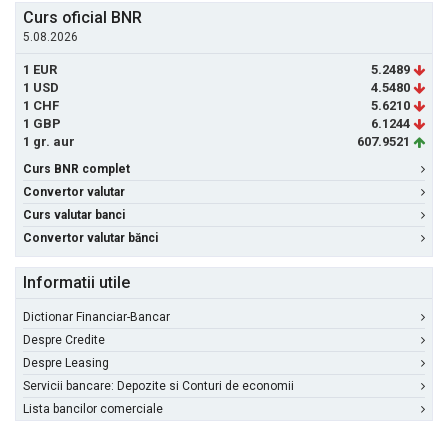
Curs oficial BNR
5.08.2026
1 EUR
5.2489
1 USD
4.5480
1 CHF
5.6210
1 GBP
6.1244
1 gr. aur
607.9521
Curs BNR complet
Convertor valutar
Curs valutar banci
Convertor valutar bănci
Informatii utile
Dictionar Financiar-Bancar
Despre Credite
Despre Leasing
Servicii bancare: Depozite si Conturi de economii
Lista bancilor comerciale