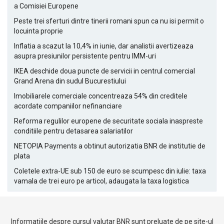
a Comisiei Europene
Peste trei sferturi dintre tinerii romani spun ca nu isi permit o
locuinta proprie
Inflatia a scazut la 10,4% in iunie, dar analistii avertizeaza
asupra presiunilor persistente pentru IMM-uri
IKEA deschide doua puncte de servicii in centrul comercial
Grand Arena din sudul Bucurestiului
Imobiliarele comerciale concentreaza 54% din creditele
acordate companiilor nefinanciare
Reforma regulilor europene de securitate sociala inaspreste
conditiile pentru detasarea salariatilor
NETOPIA Payments a obtinut autorizatia BNR de institutie de
plata
Coletele extra-UE sub 150 de euro se scumpesc din iulie: taxa
vamala de trei euro pe articol, adaugata la taxa logistica
Informațiile despre cursul valutar BNR sunt preluate de pe site-ul