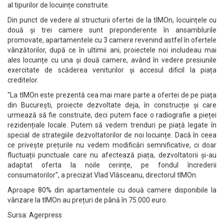
al tipurilor de locuințe construite.
Din punct de vedere al structurii ofertei de la tIMOn, locuințele cu
două și trei camere sunt preponderente în ansamblurile
promovate, apartamentele cu 3 camere revenind astfel în ofertele
vânzătorilor, după ce în ultimii ani, proiectele noi includeau mai
ales locuințe cu una și două camere, având în vedere presiunile
exercitate de scăderea veniturilor și accesul dificil la piața
creditelor.
"La tIMOn este prezentă cea mai mare parte a ofertei de pe piața
din București, proiecte dezvoltate deja, în construcție și care
urmează să fie construite, deci putem face o radiografie a pieței
rezidențiale locale. Putem să vedem trenduri pe piață legate în
special de strategiile dezvoltatorilor de noi locuințe. Dacă în ceea
ce privește prețurile nu vedem modificări semnificative, ci doar
fluctuații punctuale care nu afectează piața, dezvoltatorii și-au
adaptat oferta la noile cerințe, pe fondul încrederii
consumatorilor", a precizat Vlad Vlăsceanu, directorul tIMOn.
Aproape 80% din apartamentele cu două camere disponibile la
vânzare la tIMOn au prețuri de până în 75.000 euro.
Sursa: Agerpress