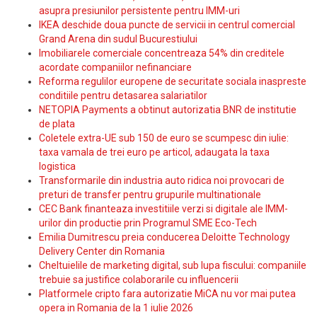
asupra presiunilor persistente pentru IMM-uri
IKEA deschide doua puncte de servicii in centrul comercial
Grand Arena din sudul Bucurestiului
Imobiliarele comerciale concentreaza 54% din creditele
acordate companiilor nefinanciare
Reforma regulilor europene de securitate sociala inaspreste
conditiile pentru detasarea salariatilor
NETOPIA Payments a obtinut autorizatia BNR de institutie
de plata
Coletele extra-UE sub 150 de euro se scumpesc din iulie:
taxa vamala de trei euro pe articol, adaugata la taxa
logistica
Transformarile din industria auto ridica noi provocari de
preturi de transfer pentru grupurile multinationale
CEC Bank finanteaza investitiile verzi si digitale ale IMM-
urilor din productie prin Programul SME Eco-Tech
Emilia Dumitrescu preia conducerea Deloitte Technology
Delivery Center din Romania
Cheltuielile de marketing digital, sub lupa fiscului: companiile
trebuie sa justifice colaborarile cu influencerii
Platformele cripto fara autorizatie MiCA nu vor mai putea
opera in Romania de la 1 iulie 2026