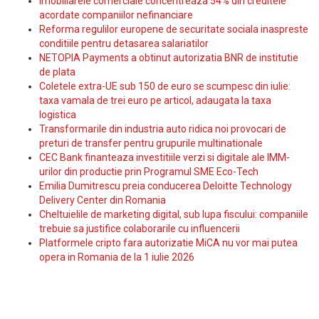
Imobiliarele comerciale concentreaza 54% din creditele
acordate companiilor nefinanciare
Reforma regulilor europene de securitate sociala inaspreste
conditiile pentru detasarea salariatilor
NETOPIA Payments a obtinut autorizatia BNR de institutie
de plata
Coletele extra-UE sub 150 de euro se scumpesc din iulie:
taxa vamala de trei euro pe articol, adaugata la taxa
logistica
Transformarile din industria auto ridica noi provocari de
preturi de transfer pentru grupurile multinationale
CEC Bank finanteaza investitiile verzi si digitale ale IMM-
urilor din productie prin Programul SME Eco-Tech
Emilia Dumitrescu preia conducerea Deloitte Technology
Delivery Center din Romania
Cheltuielile de marketing digital, sub lupa fiscului: companiile
trebuie sa justifice colaborarile cu influencerii
Platformele cripto fara autorizatie MiCA nu vor mai putea
opera in Romania de la 1 iulie 2026