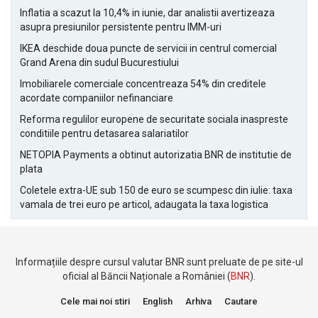
Inflatia a scazut la 10,4% in iunie, dar analistii avertizeaza
asupra presiunilor persistente pentru IMM-uri
IKEA deschide doua puncte de servicii in centrul comercial
Grand Arena din sudul Bucurestiului
Imobiliarele comerciale concentreaza 54% din creditele
acordate companiilor nefinanciare
Reforma regulilor europene de securitate sociala inaspreste
conditiile pentru detasarea salariatilor
NETOPIA Payments a obtinut autorizatia BNR de institutie de
plata
Coletele extra-UE sub 150 de euro se scumpesc din iulie: taxa
vamala de trei euro pe articol, adaugata la taxa logistica
Informațiile despre cursul valutar BNR sunt preluate de pe site-ul
oficial al Băncii Naționale a României (
BNR
).
Cele mai noi stiri
English
Arhiva
Cautare