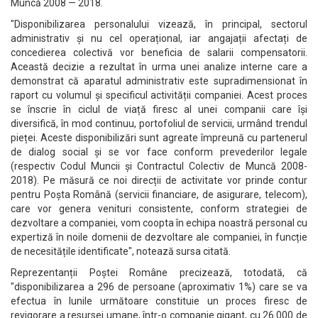
Muncă 2008 — 2018.
"Disponibilizarea personalului vizează, în principal, sectorul
administrativ și nu cel operațional, iar angajații afectați de
concedierea colectivă vor beneficia de salarii compensatorii.
Această decizie a rezultat în urma unei analize interne care a
demonstrat că aparatul administrativ este supradimensionat în
raport cu volumul și specificul activității companiei. Acest proces
se înscrie în ciclul de viață firesc al unei companii care își
diversifică, în mod continuu, portofoliul de servicii, urmând trendul
pieței. Aceste disponibilizări sunt agreate împreună cu partenerul
de dialog social și se vor face conform prevederilor legale
(respectiv Codul Muncii și Contractul Colectiv de Muncă 2008-
2018). Pe măsură ce noi direcții de activitate vor prinde contur
pentru Poșta Română (servicii financiare, de asigurare, telecom),
care vor genera venituri consistente, conform strategiei de
dezvoltare a companiei, vom coopta în echipa noastră personal cu
expertiză în noile domenii de dezvoltare ale companiei, în funcție
de necesitățile identificate", notează sursa citată.
Reprezentanții Poștei Române precizează, totodată, că
"disponibilizarea a 296 de persoane (aproximativ 1%) care se va
efectua în lunile următoare constituie un proces firesc de
revigorare a resursei umane, într-o companie gigant, cu 26.000 de