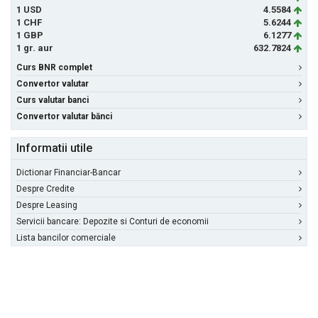
1 USD
4.5584
1 CHF
5.6244
1 GBP
6.1277
1 gr. aur
632.7824
Curs BNR complet
Convertor valutar
Curs valutar banci
Convertor valutar bănci
Informatii utile
Dictionar Financiar-Bancar
Despre Credite
Despre Leasing
Servicii bancare: Depozite si Conturi de economii
Lista bancilor comerciale