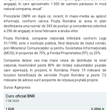
angajați, în care aproximativ 1.500 de oameni părăsesc în mod
natural compania, anual".
Precizările CNPR vin după ce, recent, în mass-media au apărut
informații, conform cărora Poșta Română ar avea în plan
desființarea unui număr de 343 de posturi și concedierea colectivă
a 296 de angajați, în luna februarie a anului viitor.
Poșta Română, companie națională înființată conform Legii
31/1990, este o instituție publică, fiind deținută de statul român,
prin Ministerul Comunicațiilor și pentru Societatea Informațională
(MCSI), în proporție de 75%, și Fondul Proprietatea (FP), cu 25%.
Compania deține cea mai mare rețea de distribuție la nivel
național, însemnând peste 80% din totalul subunităților poștale
care operează, în prezent, în România. Peste 19 milioane de
locuitori beneficiază de serviciile Poștei Române și peste 7,5
milioane de adrese sunt acoperite de rețeaua poștală proprie.
Sursa: Agerpress
Curs oficial BNR
7.08.2026
1 EUR
5.2554