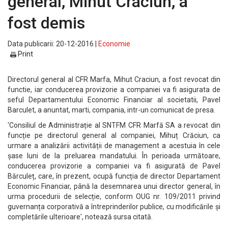
general, Mihut Craciun, a
fost demis
Data publicarii: 20-12-2016 |
Economie
Print
Directorul general al CFR Marfa, Mihut Craciun, a fost revocat din
functie, iar conducerea provizorie a companiei va fi asigurata de
seful Departamentului Economic Financiar al societatii, Pavel
Barculet, a anuntat, marti, compania, intr-un comunicat de presa.
'Consiliul de Administrație al SNTFM CFR Marfă SA a revocat din
funcție pe directorul general al companiei, Mihuț Crăciun, ca
urmare a analizării activității de management a acestuia în cele
șase luni de la preluarea mandatului. În perioada următoare,
conducerea provizorie a companiei va fi asigurată de Pavel
Bărculeț, care, în prezent, ocupă funcția de director Departament
Economic Financiar, până la desemnarea unui director general, în
urma procedurii de selecție, conform OUG nr. 109/2011 privind
guvernanța corporativă a întreprinderilor publice, cu modificările și
completările ulterioare', notează sursa citată.