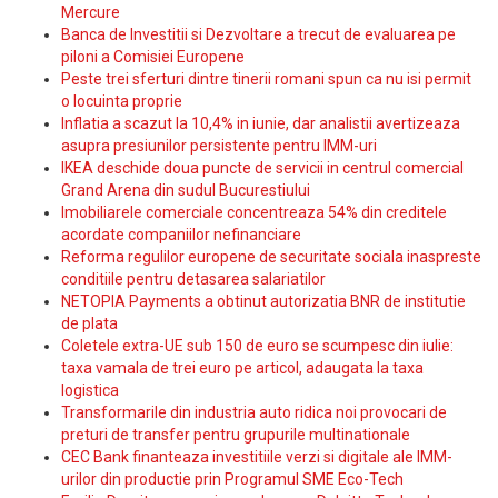
Mercure
Banca de Investitii si Dezvoltare a trecut de evaluarea pe
piloni a Comisiei Europene
Peste trei sferturi dintre tinerii romani spun ca nu isi permit
o locuinta proprie
Inflatia a scazut la 10,4% in iunie, dar analistii avertizeaza
asupra presiunilor persistente pentru IMM-uri
IKEA deschide doua puncte de servicii in centrul comercial
Grand Arena din sudul Bucurestiului
Imobiliarele comerciale concentreaza 54% din creditele
acordate companiilor nefinanciare
Reforma regulilor europene de securitate sociala inaspreste
conditiile pentru detasarea salariatilor
NETOPIA Payments a obtinut autorizatia BNR de institutie
de plata
Coletele extra-UE sub 150 de euro se scumpesc din iulie:
taxa vamala de trei euro pe articol, adaugata la taxa
logistica
Transformarile din industria auto ridica noi provocari de
preturi de transfer pentru grupurile multinationale
CEC Bank finanteaza investitiile verzi si digitale ale IMM-
urilor din productie prin Programul SME Eco-Tech