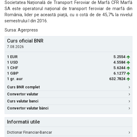
Societatea Națională de Transport Feroviar de Marfă CFR Marfă
SA este operatorul național de transport feroviar de marfă din
România, lider pe această piață, cu o cotă de de 45,7% la nivelul
semestrului I din 2016.
Sursa: Agerpress
Curs oficial BNR
7.08.2026
1 EUR
5.2554
1 USD
4.5584
1 CHF
5.6244
1 GBP
6.1277
1 gr. aur
632.7824
Curs BNR complet
Convertor valutar
Curs valutar banci
Convertor valutar bănci
Informatii utile
Dictionar Financiar-Bancar