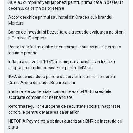
SUA au cumparat yeni japonezi pentru prima data in peste un
deceniu, ca semn de prietenie
Accor deschide primul sau hotel din Oradea sub brandul
Mercure
Banca de Investitii si Dezvoltare a trecut de evaluarea pe piloni
a Comisiei Europene
Peste trei sferturi dintre tinerii romani spun ca nu isi permit o
locuinta proprie
Inflatia a scazut la 10,4% in iunie, dar analistii avertizeaza
asupra presiunilor persistente pentru IMM-uri
IKEA deschide doua puncte de servicii in centrul comercial
Grand Arena din sudul Bucurestiului
Imobiliarele comerciale concentreaza 54% din creditele
acordate companiilor nefinanciare
Reforma regulilor europene de securitate sociala inaspreste
conditiile pentru detasarea salariatilor
NETOPIA Payments a obtinut autorizatia BNR de institutie de
plata