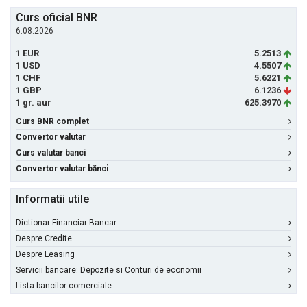
Curs oficial BNR
6.08.2026
1 EUR
5.2513
1 USD
4.5507
1 CHF
5.6221
1 GBP
6.1236
1 gr. aur
625.3970
Curs BNR complet
Convertor valutar
Curs valutar banci
Convertor valutar bănci
Informatii utile
Dictionar Financiar-Bancar
Despre Credite
Despre Leasing
Servicii bancare: Depozite si Conturi de economii
Lista bancilor comerciale