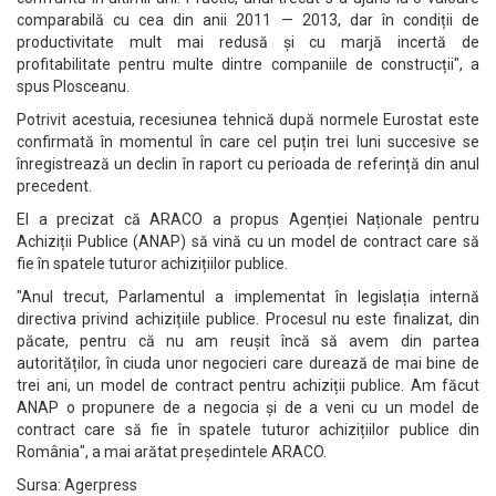
comparabilă cu cea din anii 2011 — 2013, dar în condiții de
productivitate mult mai redusă și cu marjă incertă de
profitabilitate pentru multe dintre companiile de construcții", a
spus Plosceanu.
Potrivit acestuia, recesiunea tehnică după normele Eurostat este
confirmată în momentul în care cel puțin trei luni succesive se
înregistrează un declin în raport cu perioada de referință din anul
precedent.
El a precizat că ARACO a propus Agenției Naționale pentru
Achiziții Publice (ANAP) să vină cu un model de contract care să
fie în spatele tuturor achizițiilor publice.
"Anul trecut, Parlamentul a implementat în legislația internă
directiva privind achizițiile publice. Procesul nu este finalizat, din
păcate, pentru că nu am reușit încă să avem din partea
autorităților, în ciuda unor negocieri care durează de mai bine de
trei ani, un model de contract pentru achiziții publice. Am făcut
ANAP o propunere de a negocia și de a veni cu un model de
contract care să fie în spatele tuturor achizițiilor publice din
România", a mai arătat președintele ARACO.
Sursa: Agerpress