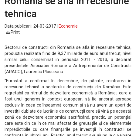
Romania se afla in recesiune
tehnica
Data publicarii: 24-03-2017 |
Economie
Print
Sectorul de constructii din Romania se afla in recesiune tehnica,
productia realizata fiind de 9,37 miliarde de euro anul trecut, nivel
similar celui consemnat in perioada 2011 - 2013, a declarat
presedintele Asociatiei Romane a Antreprenorilor de Constructii
(ARACO), Laurentiu Plosceanu.
"Eurostat a confirmat în decembrie, din păcate, reintrarea în
recesiune tehnică a sectorului de construcții din România. Este
regretabil ca ritmul de dezvoltare economică a României, care a
fost unul generos în context european, să fie ancorat aproape
exclusiv în ceea ce înseamnă consum și să nu avem un aport de
investiții dublate de lucrările de construcții care să vină pe această
zonă de dezvoltare economică sacrificând, practic, un potențial
care este din ce în ce mai afectat de greutățile și de elementele
impredictibile cu care finanțările pe investiții în construcții se
confruntă în ultimii ani. Practic, anul trecut s-a ajuns la o valoare