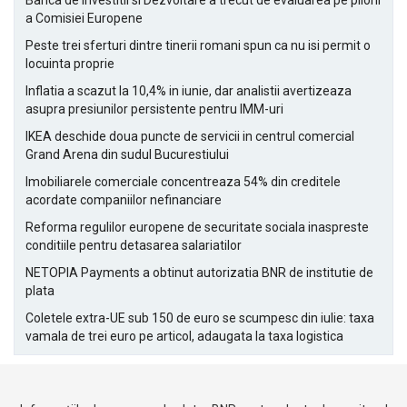
Banca de Investitii si Dezvoltare a trecut de evaluarea pe piloni
a Comisiei Europene
Peste trei sferturi dintre tinerii romani spun ca nu isi permit o
locuinta proprie
Inflatia a scazut la 10,4% in iunie, dar analistii avertizeaza
asupra presiunilor persistente pentru IMM-uri
IKEA deschide doua puncte de servicii in centrul comercial
Grand Arena din sudul Bucurestiului
Imobiliarele comerciale concentreaza 54% din creditele
acordate companiilor nefinanciare
Reforma regulilor europene de securitate sociala inaspreste
conditiile pentru detasarea salariatilor
NETOPIA Payments a obtinut autorizatia BNR de institutie de
plata
Coletele extra-UE sub 150 de euro se scumpesc din iulie: taxa
vamala de trei euro pe articol, adaugata la taxa logistica