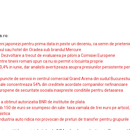
s.ro:
i japonezi pentru prima data in peste un deceniu, ca semn de prieteni
ul sau hotel din Oradea sub brandul Mercure
si Dezvoltare a trecut de evaluarea pe piloni a Comisiei Europene
intre tinerii romani spun ca nu isi permit o locuinta proprie
10,4% in iunie, dar analistii avertizeaza asupra presiunilor persistente pe
uncte de servicii in centrul comercial Grand Arena din sudul Bucurestiu
iale concentreaza 54% din creditele acordate companiilor nefinanciare
uropene de securitate sociala inaspreste conditiile pentru detasarea
obtinut autorizatia BNR de institutie de plata
b 150 de euro se scumpesc din iulie: taxa vamala de trei euro pe articol,
istica
ndustria auto ridica noi provocari de preturi de transfer pentru grupurile