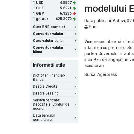
1 USD
4.5507
modelului 
1 CHF
5.6221
1 GBP
6.1236
1 gr. aur
625.3970
Data publicarii: Astazi, 07
Print
Curs BNR complet
Convertor valutar
Curs valutar banci
Vicepresedintele si dire
intalnirea cu premierul Sor
Convertor valutar
bănci
partea Guvernului si autori
inca 976 de angajati in v
Informatii utile
acestui an.
Sursa: Agerpress
Dictionar Financiar-
Bancar
Despre Credite
Despre Leasing
Servicii bancare:
Depozite si Conturi de
economii
Lista bancilor
comerciale