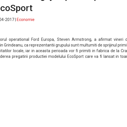
EcoSport
-04-2017 |
Economie
ctorul operational Ford Europa, Steven Armstrong, a afirmat vineri 
in Grindeanu, ca reprezentantii grupului sunt multumiti de sprijinul primi
tatilor locale, iar in aceasta perioada vor fi primiti in fabrica de la Cr
ederea pregatirii productiei modelului EcoSport care va fi lansat in t