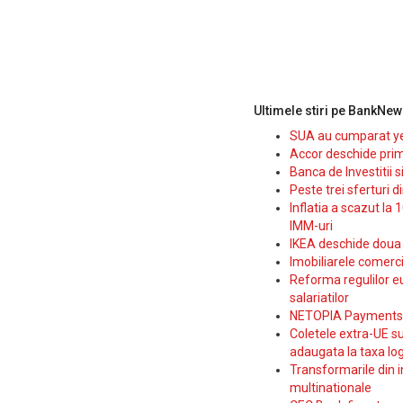
Ultimele stiri pe BankNew
SUA au cumparat yen
Accor deschide prim
Banca de Investitii 
Peste trei sferturi d
Inflatia a scazut la 
IMM-uri
IKEA deschide doua p
Imobiliarele comerc
Reforma regulilor e
salariatilor
NETOPIA Payments a 
Coletele extra-UE su
adaugata la taxa log
Transformarile din i
multinationale