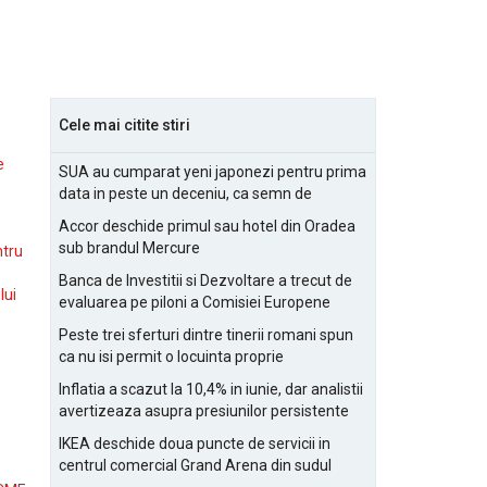
Cele mai citite stiri
e
SUA au cumparat yeni japonezi pentru prima
data in peste un deceniu, ca semn de
prietenie
Accor deschide primul sau hotel din Oradea
sub brandul Mercure
ntru
Banca de Investitii si Dezvoltare a trecut de
lui
evaluarea pe piloni a Comisiei Europene
Peste trei sferturi dintre tinerii romani spun
ca nu isi permit o locuinta proprie
Inflatia a scazut la 10,4% in iunie, dar analistii
avertizeaza asupra presiunilor persistente
pentru IMM-uri
IKEA deschide doua puncte de servicii in
centrul comercial Grand Arena din sudul