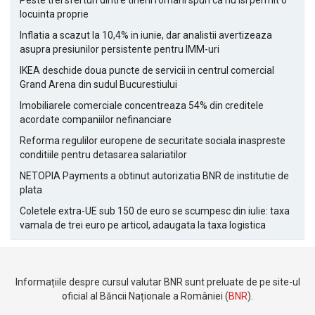
Peste trei sferturi dintre tinerii romani spun ca nu isi permit o
locuinta proprie
Inflatia a scazut la 10,4% in iunie, dar analistii avertizeaza
asupra presiunilor persistente pentru IMM-uri
IKEA deschide doua puncte de servicii in centrul comercial
Grand Arena din sudul Bucurestiului
Imobiliarele comerciale concentreaza 54% din creditele
acordate companiilor nefinanciare
Reforma regulilor europene de securitate sociala inaspreste
conditiile pentru detasarea salariatilor
NETOPIA Payments a obtinut autorizatia BNR de institutie de
plata
Coletele extra-UE sub 150 de euro se scumpesc din iulie: taxa
vamala de trei euro pe articol, adaugata la taxa logistica
Informațiile despre cursul valutar BNR sunt preluate de pe site-ul
oficial al Băncii Naționale a României (
BNR
).