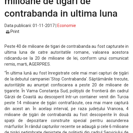
milioane de tigari de
contrabanda in ultima luna
Data publicarii: 01-11-2017 |
Economie
Print
Peste 40 de milioane de tigari de contrabanda au fost capturate in
ultima luna de catre autoritatile romane, valoarea acestora
ridicandu-se la 20 de milioane de lei, conform unui comunicat
remis, marti, AGERPRES.
"În ultima lună au fost înregistrate cele mai mari capturi de țigări
de la debutul campaniei 'Stop Contrabanda'. Săptămânile trecute,
autoritățile au anunțat confiscarea a peste 20 de milioane de
țigarete. În Vama Constanța Sud, polițiștii de frontieră din cadrul
Gărzii de Coastă au descoperit într-un container venit din Turcia
peste 14 milioane de țigări contrafăcute, cea mai mare captură
din acest an. În același interval, pe raza județului Vrancea, 4
milioane de țigări de contrabandă au fost descoperite în două
spații de depozitare construite special pentru ascunderea
mărfurilor. În rândul capturilor recente se adaugă și cele 6 milioane
de țigări netimbrate depistate de polițiștii din cadrul Serviciului de