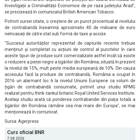
Investigații a Criminalității Economice de pe raza județului Arad",
se precizează în comunicatul British American Tobacco.
Potrivit sursei citate, o creștere de un punct procentual al nivelului
de contrabandă înseamnă aproximativ 40 de milioane de euro
neîncasați de către stat sub formă de taxe și accize.
"Succesul autorităților reprezentat de capturile recente trebuie
menținut și completat cu acțiuni de control al punctelor în care
aceste tipuri de produse sunt comercializate astfel încât să existe
o reducere a pieței negre a țigărilor din România, situată în prezent
la nivelul de 15%, mult peste media europeană de 10%. Din cauza
accesului facil la produse de contrabandă, România a ocupat în
2016 un alarmant loc 6 la nivelul Uniunii Europene ca volum de
țigări de contrabandă consumate, potrivit unui studiu KPMG
realizat pentru think-tankul britanic Royal United Services Institute.
Același studiu arată că ponderea contrabandei din piața totală a
țigărilor din România rămâne cea mai mare din Europa", se mai
menționează în comunicat.
Sursa: Agerpress
Curs oficial BNR
7.08.2026