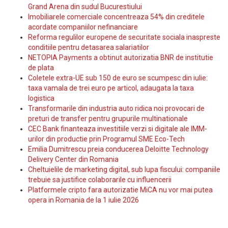
Grand Arena din sudul Bucurestiului
Imobiliarele comerciale concentreaza 54% din creditele
acordate companiilor nefinanciare
Reforma regulilor europene de securitate sociala inaspreste
conditiile pentru detasarea salariatilor
NETOPIA Payments a obtinut autorizatia BNR de institutie
de plata
Coletele extra-UE sub 150 de euro se scumpesc din iulie:
taxa vamala de trei euro pe articol, adaugata la taxa
logistica
Transformarile din industria auto ridica noi provocari de
preturi de transfer pentru grupurile multinationale
CEC Bank finanteaza investitiile verzi si digitale ale IMM-
urilor din productie prin Programul SME Eco-Tech
Emilia Dumitrescu preia conducerea Deloitte Technology
Delivery Center din Romania
Cheltuielile de marketing digital, sub lupa fiscului: companiile
trebuie sa justifice colaborarile cu influencerii
Platformele cripto fara autorizatie MiCA nu vor mai putea
opera in Romania de la 1 iulie 2026