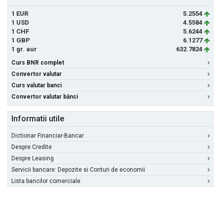
1 EUR
5.2554
1 USD
4.5584
1 CHF
5.6244
1 GBP
6.1277
1 gr. aur
632.7824
Curs BNR complet
Convertor valutar
Curs valutar banci
Convertor valutar bănci
Informatii utile
Dictionar Financiar-Bancar
Despre Credite
Despre Leasing
Servicii bancare: Depozite si Conturi de economii
Lista bancilor comerciale