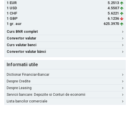
1 EUR
5.2513
1 USD
4.5507
1 CHF
5.6221
1 GBP
6.1236
1 gr. aur
625.3970
Curs BNR complet
Convertor valutar
Curs valutar banci
Convertor valutar bănci
Informatii utile
Dictionar Financiar-Bancar
Despre Credite
Despre Leasing
Servicii bancare: Depozite si Conturi de economii
Lista bancilor comerciale