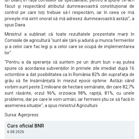
un bilanț în fața comisiilor de specialitate, pentru a spune ce-am
făcut și respectând atributul dumneavoastră constituțional de
control pe care toți trebuie să-l respectăm, iar în ceea ce mă
privește mă simt onorat să mă adresez dumneavoastră astăzi", a
spus Daea.
Ministrul a subliniat că toate rezultatele prezentate marți în
Comisiile de agricultură "sunt ale țării și adună și munca fermierilor
și a celor care fac legi și a celor care se ocupă de implementarea
lor".
"Pentru a da speranța că suntem pe un drum bun v-aș putea
spune că acordarea subvențiilor în primele zile imediat după 16
octombrie a dat posibilitatea ca în România 82% din suprafața de
grâu să fie însămânțată în miezul epocii optime. Astăzi când
vorbim sunt peste 2 milioane de hectare semănate, din care 82,7%
sunt răsărite, orzul 96%, orzoiaca 98%, rapiță, 81%, cu unele
probleme, dar pe care le vom urmări, iar fermierii știu ce să facă în
asemenea situație", a spus ministrul Agriculturii.
Sursa: Agerpress
Curs oficial BNR
6.08.2026