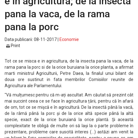
e in agricultura; de la insecta
pana la vaca, de la rama
pana la porc
Data publicarii: 08-11-2017 |
Economie
Print
Tot ce se misca e in agricultura, de la insecta pana la vaca, de la
rama pana la porc si de la orice buruiana la orice planta, a afirmat
marti ministrul Agriculturii, Petre Daea, la finalul unui bilant de
doua ore sustinut in fata membrilor Comisiilor reunite de
Agricultura ale Parlamentului.
"Vă mulțumesc pentru că m-ați ascultat. Am căutat să prezint cât
mai succint ceea ce se face în agricultura țării, pentru că în afară
de om, tot ce se mișcă e în agricultură. De la insectă până la vacă,
de la râmă până la porc și de la orice altă specie până la altă
specie, exact de la orice buruiană la orice plantă. Și această
complexitate te obligă de multe ori să lași la o parte probleme în
prezentare, probleme care suscită interes (...) astăzi am venit la