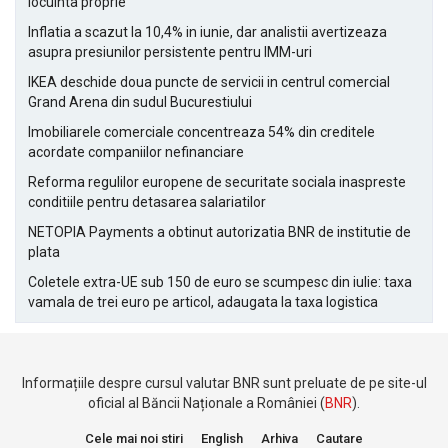
locuinta proprie
Inflatia a scazut la 10,4% in iunie, dar analistii avertizeaza
asupra presiunilor persistente pentru IMM-uri
IKEA deschide doua puncte de servicii in centrul comercial
Grand Arena din sudul Bucurestiului
Imobiliarele comerciale concentreaza 54% din creditele
acordate companiilor nefinanciare
Reforma regulilor europene de securitate sociala inaspreste
conditiile pentru detasarea salariatilor
NETOPIA Payments a obtinut autorizatia BNR de institutie de
plata
Coletele extra-UE sub 150 de euro se scumpesc din iulie: taxa
vamala de trei euro pe articol, adaugata la taxa logistica
Informațiile despre cursul valutar BNR sunt preluate de pe site-ul
oficial al Băncii Naționale a României (
BNR
).
Cele mai noi stiri
English
Arhiva
Cautare