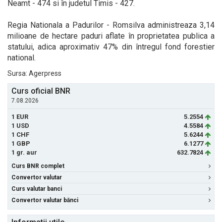
Neamt - 474 si în judetul Timis - 427.
Regia Nationala a Padurilor - Romsilva administreaza 3,14
milioane de hectare paduri aflate în proprietatea publica a
statului, adica aproximativ 47% din întregul fond forestier
national.
Sursa: Agerpress
Curs oficial BNR
7.08.2026
1 EUR
5.2554
1 USD
4.5584
1 CHF
5.6244
1 GBP
6.1277
1 gr. aur
632.7824
Curs BNR complet
Convertor valutar
Curs valutar banci
Convertor valutar bănci