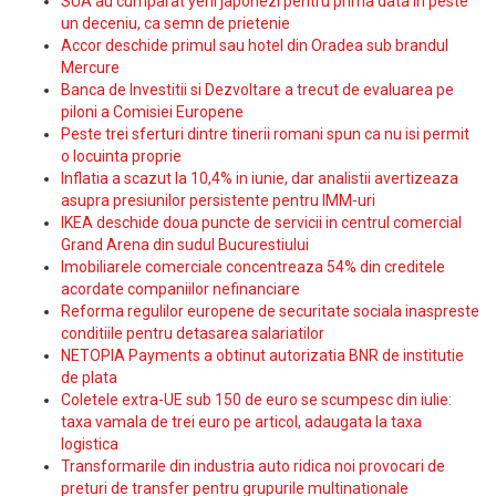
SUA au cumparat yeni japonezi pentru prima data in peste
un deceniu, ca semn de prietenie
Accor deschide primul sau hotel din Oradea sub brandul
Mercure
Banca de Investitii si Dezvoltare a trecut de evaluarea pe
piloni a Comisiei Europene
Peste trei sferturi dintre tinerii romani spun ca nu isi permit
o locuinta proprie
Inflatia a scazut la 10,4% in iunie, dar analistii avertizeaza
asupra presiunilor persistente pentru IMM-uri
IKEA deschide doua puncte de servicii in centrul comercial
Grand Arena din sudul Bucurestiului
Imobiliarele comerciale concentreaza 54% din creditele
acordate companiilor nefinanciare
Reforma regulilor europene de securitate sociala inaspreste
conditiile pentru detasarea salariatilor
NETOPIA Payments a obtinut autorizatia BNR de institutie
de plata
Coletele extra-UE sub 150 de euro se scumpesc din iulie:
taxa vamala de trei euro pe articol, adaugata la taxa
logistica
Transformarile din industria auto ridica noi provocari de
preturi de transfer pentru grupurile multinationale