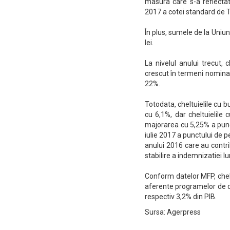
masura care s-a reflectat
2017 a cotei standard de 
În plus, sumele de la Uniu
lei.
La nivelul anului trecut, 
crescut în termeni nominal
22%.
Totodata, cheltuielile cu b
cu 6,1%, dar cheltuielile 
majorarea cu 5,25% a punct
iulie 2017 a punctului de p
anului 2016 care au contrib
stabilire a indemnizatiei lu
Conform datelor MFP, cheltu
aferente programelor de de
respectiv 3,2% din PIB.
Sursa: Agerpress