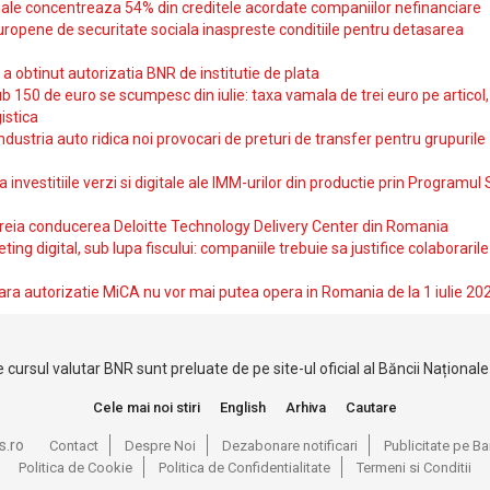
iale concentreaza 54% din creditele acordate companiilor nefinanciare
uropene de securitate sociala inaspreste conditiile pentru detasarea
obtinut autorizatia BNR de institutie de plata
b 150 de euro se scumpesc din iulie: taxa vamala de trei euro pe articol,
istica
ndustria auto ridica noi provocari de preturi de transfer pentru grupurile
investitiile verzi si digitale ale IMM-urilor din productie prin Programul
reia conducerea Deloitte Technology Delivery Center din Romania
ting digital, sub lupa fiscului: companiile trebuie sa justifice colaborarile
ara autorizatie MiCA nu vor mai putea opera in Romania de la 1 iulie 20
 cursul valutar BNR sunt preluate de pe site-ul oficial al Băncii Național
Cele mai noi stiri
English
Arhiva
Cautare
s.ro
Contact
Despre Noi
Dezabonare notificari
Publicitate pe 
Politica de Cookie
Politica de Confidentialitate
Termeni si Conditii