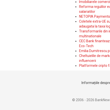
Imobiliarele comerc
Reforma regulilor e
salariatilor
NETOPIA Payments a 
Coletele extra-UE su
adaugata la taxa log
Transformarile din i
multinationale
CEC Bank finanteaza 
Eco-Tech
Emilia Dumitrescu p
Cheltuielile de marke
influencerii
Platformele cripto f
Informațiile despre
© 2006 - 2026 BankNew