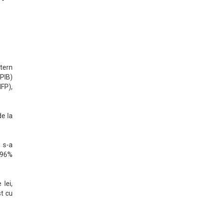
ntern
 PIB)
MFP),
de la
 s-a
2,96%
 lei,
st cu