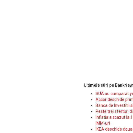
Ultimele stiri pe BankNew
SUA au cumparat yen
Accor deschide prim
Banca de Investitii 
Peste trei sferturi d
Inflatia a scazut la 
IMM-uri
IKEA deschide doua p