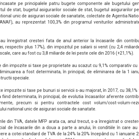
încasate pe principalele patru bugete componente ale bugetului gen
tul de stat, bugetul asigurarilor sociale de stat, bugetul asigurarilor p
tional unic de asigurari sociale de sanatate, colectate de Agentia Nati
(ANAF), au reprezentat 100,3% din programul veniturilor administrat
 înregistrat cresteri fata de anul anterior la încasarile din contribu
ei, respectiv plus 17%), din impozitul pe salarii si venit (cu 2,4 miliarde
iscale, care au fost cu 3,8 miliarde de lei peste cele din 2016 (+21,1%).
le din impozite si taxe pe proprietate au scazut cu 9,1% comparativ cu
minuarea a fost determinata, în principal, de eliminarea de la 1 ianu
ructii speciale.
te impozite si taxe pe bunuri si servicii s-au majorat, în 2017, cu 38,1%
 fiind determinata, în principal, de evolutia încasarilor aferente contrib
mente, precum si pentru contractele cost volum/cost-volum-rezu
lui national unic de asigurari sociale de sanatate.
rile din TVA, datele MFP arata ca, anul trecut, s-a înregistrat o creste
al de încasarile din a doua a parte a anului, în conditiile în care au
cere a cotei standard de TVA de la 24% la 20% începând cu 1 ianuarie 