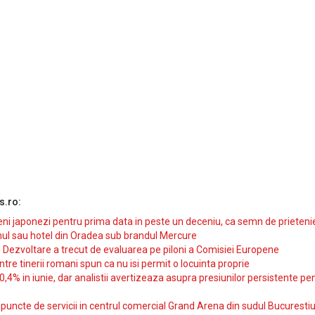
s.ro:
i japonezi pentru prima data in peste un deceniu, ca semn de prieteni
ul sau hotel din Oradea sub brandul Mercure
si Dezvoltare a trecut de evaluarea pe piloni a Comisiei Europene
intre tinerii romani spun ca nu isi permit o locuinta proprie
10,4% in iunie, dar analistii avertizeaza asupra presiunilor persistente pe
uncte de servicii in centrul comercial Grand Arena din sudul Bucurestiu