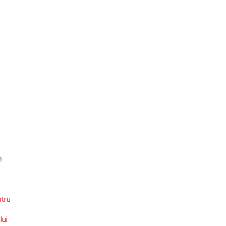
e
ntru
lui