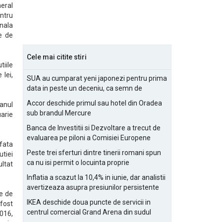
eral
entru
onala
e de
Cele mai citite stiri
tiile
 lei,
SUA au cumparat yeni japonezi pentru prima
data in peste un deceniu, ca semn de
prietenie
Accor deschide primul sau hotel din Oradea
 anul
sub brandul Mercure
arie
Banca de Investitii si Dezvoltare a trecut de
evaluarea pe piloni a Comisiei Europene
 fata
Peste trei sferturi dintre tinerii romani spun
utiei
ca nu isi permit o locuinta proprie
ltat
Inflatia a scazut la 10,4% in iunie, dar analistii
avertizeaza asupra presiunilor persistente
re de
pentru IMM-uri
IKEA deschide doua puncte de servicii in
 fost
centrul comercial Grand Arena din sudul
2016,