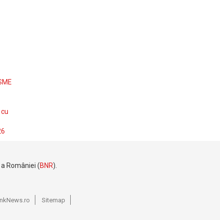
 SME
 cu
26
e a României (
BNR
).
BankNews.ro
Sitemap