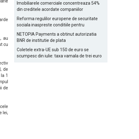
Bucurestiului
arie
Imobiliarele comerciale concentreaza 54%
din creditele acordate companiilor
nefinanciare
Reforma regulilor europene de securitate
iarde
sociala inaspreste conditiile pentru
detasarea salariatilor
NETOPIA Payments a obtinut autorizatia
i, au
BNR de institutie de plata
ut cu
Coletele extra-UE sub 150 de euro se
scumpesc din iulie: taxa vamala de trei euro
pe articol, adaugata la taxa logistica
ectiv
l, de
 la 1
impul
ii de
 cele
 lei,