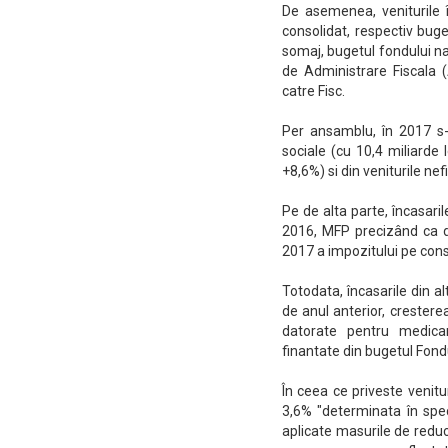
De asemenea, veniturile 
consolidat, respectiv buge
somaj, bugetul fondului na
de Administrare Fiscala 
catre Fisc.
Per ansamblu, în 2017 s-au
sociale (cu 10,4 miliarde l
+8,6%) si din veniturile nef
Pe de alta parte, încasari
2016, MFP precizând ca di
2017 a impozitului pe const
Totodata, încasarile din al
de anul anterior, cresterea
datorate pentru medica
finantate din bugetul Fondu
În ceea ce priveste venitu
3,6% "determinata în speci
aplicate masurile de redu