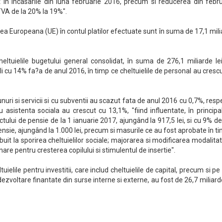
 în încasarile din luna februarie 2016, precum si reducerea din febru
TVA de la 20% la 19%".
nea Europeana (UE) în contul platilor efectuate sunt în suma de 17,1 mil
cheltuielile bugetului general consolidat, în suma de 276,1 miliarde le
i cu 14% fa?a de anul 2016, în timp ce cheltuielile de personal au cresc
unuri si servicii si cu subventii au scazut fata de anul 2016 cu 0,7%, resp
cu asistenta sociala au crescut cu 13,1%, "fiind influentate, în principa
ului de pensie de la 1 ianuarie 2017, ajungând la 917,5 lei, si cu 9% de
ensie, ajungând la 1.000 lei, precum si masurile ce au fost aprobate în t
uit la sporirea cheltuielilor sociale; majorarea si modificarea modalitat
nare pentru cresterea copilului si stimulentul de insertie".
ielile pentru investitii, care includ cheltuielile de capital, precum si pe
zvoltare finantate din surse interne si externe, au fost de 26,7 miliarde