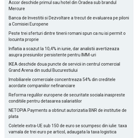
Accor deschide primul sau hotel din Oradea sub brandul
Mercure
Banca de Investitii si Dezvoltare a trecut de evaluarea pe piloni
a Comisiei Europene
Peste trei sferturi dintre tinerii romani spun ca nu isi permit o
locuinta proprie
Inflatia a scazut la 10,4% in iunie, dar analistii avertizeaza
asupra presiunilor persistente pentru IMM-uri
IKEA deschide doua puncte de servicii in centrul comercial
Grand Arena din sudul Bucurestiului
Imobiliarele comerciale concentreaza 54% din creditele
acordate companiilor nefinanciare
Reforma regulilor europene de securitate sociala inaspreste
conditiile pentru detasarea salariatilor
NETOPIA Payments a obtinut autorizatia BNR de institutie de
plata
Coletele extra-UE sub 150 de euro se scumpesc din iulie: taxa
vamala de trei euro pe articol, adaugata la taxa logistica