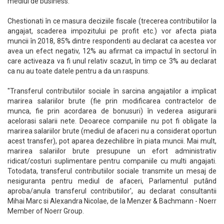
mediul de business.
Chestionati în ce masura deciziile fiscale (trecerea contributiilor la
angajat, scaderea impozitului pe profit etc.) vor afecta piata
muncii în 2018, 85% dintre respondenti au declarat ca acestea vor
avea un efect negativ, 12% au afirmat ca impactul în sectorul în
care activeaza va fi unul relativ scazut, în timp ce 3% au declarat
ca nu au toate datele pentru a da un raspuns.
"Transferul contributiilor sociale în sarcina angajatilor a implicat
marirea salariilor brute (fie prin modificarea contractelor de
munca, fie prin acordarea de bonusuri) în vederea asigurarii
acelorasi salarii nete. Deoarece companiile nu pot fi obligate la
marirea salariilor brute (mediul de afaceri nu a considerat oportun
acest transfer), pot aparea dezechilibre în piata muncii. Mai mult,
marirea salariilor brute presupune un efort administrativ
ridicat/costuri suplimentare pentru companiile cu multi angajati.
Totodata, transferul contributiilor sociale transmite un mesaj de
nesiguranta pentru mediul de afaceri, Parlamentul putând
aproba/anula transferul contributiilor', au declarat consultantii
Mihai Marc si Alexandra Nicolae, de la Menzer & Bachmann - Noerr
Member of Noerr Group.