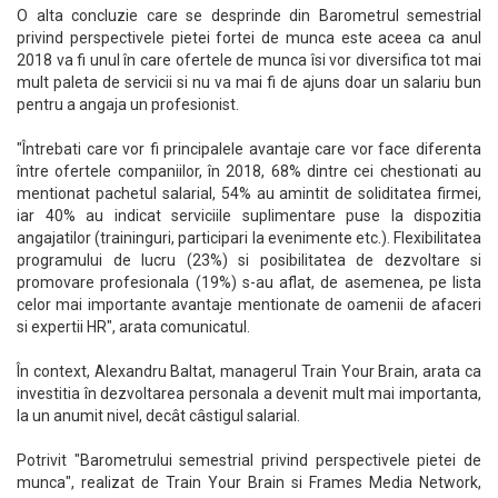
O alta concluzie care se desprinde din Barometrul semestrial
privind perspectivele pietei fortei de munca este aceea ca anul
2018 va fi unul în care ofertele de munca îsi vor diversifica tot mai
mult paleta de servicii si nu va mai fi de ajuns doar un salariu bun
pentru a angaja un profesionist.
"Întrebati care vor fi principalele avantaje care vor face diferenta
între ofertele companiilor, în 2018, 68% dintre cei chestionati au
mentionat pachetul salarial, 54% au amintit de soliditatea firmei,
iar 40% au indicat serviciile suplimentare puse la dispozitia
angajatilor (traininguri, participari la evenimente etc.). Flexibilitatea
programului de lucru (23%) si posibilitatea de dezvoltare si
promovare profesionala (19%) s-au aflat, de asemenea, pe lista
celor mai importante avantaje mentionate de oamenii de afaceri
si expertii HR", arata comunicatul.
În context, Alexandru Baltat, managerul Train Your Brain, arata ca
investitia în dezvoltarea personala a devenit mult mai importanta,
la un anumit nivel, decât câstigul salarial.
Potrivit "Barometrului semestrial privind perspectivele pietei de
munca", realizat de Train Your Brain si Frames Media Network,