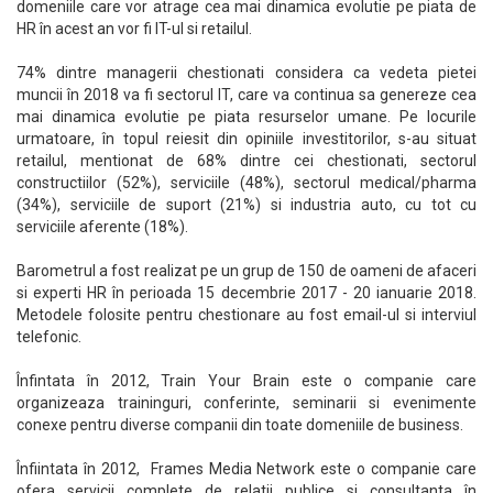
domeniile care vor atrage cea mai dinamica evolutie pe piata de
HR în acest an vor fi IT-ul si retailul.
74% dintre managerii chestionati considera ca vedeta pietei
muncii în 2018 va fi sectorul IT, care va continua sa genereze cea
mai dinamica evolutie pe piata resurselor umane. Pe locurile
urmatoare, în topul reiesit din opiniile investitorilor, s-au situat
retailul, mentionat de 68% dintre cei chestionati, sectorul
constructiilor (52%), serviciile (48%), sectorul medical/pharma
(34%), serviciile de suport (21%) si industria auto, cu tot cu
serviciile aferente (18%).
Barometrul a fost realizat pe un grup de 150 de oameni de afaceri
si experti HR în perioada 15 decembrie 2017 - 20 ianuarie 2018.
Metodele folosite pentru chestionare au fost email-ul si interviul
telefonic.
Înfintata în 2012, Train Your Brain este o companie care
organizeaza traininguri, conferinte, seminarii si evenimente
conexe pentru diverse companii din toate domeniile de business.
Înfiintata în 2012, Frames Media Network este o companie care
ofera servicii complete de relatii publice si consultanta în