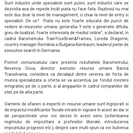
Sunt industrii unde specialistii sunt putini, sunt industrii care se
dezvolta asa de repede încât piata nu face fata. Razboiul nu mai
este dus doar la nivel de management, ci chiar la nivel de entry si
specialisti. De ce? Piata nu este foarte educata din punct de
vedere al resurselor umane, generatia Y este o generatie dificila,
greu de loializat, foarte interesata de mediul online", a declarat, în
cadrul Barometrului TrainYourBrain&Frames, Loreda Dragomir,
country manager România si Bulgaria Kienbaum, leaderul pietei de
executive search în Germania.
Potrivit comunicatului care prezinta rezultatele Barometrului,
Nevenca Doca, director executiv resurse umane Banca
Transilvania, considera ca decalajul dintre cererea de forta de
munca specializata si oferta se va accentua, pe fondul cresterii
emigratiei, pe de o parte, si al angajarilor în cadrul companiilor de
stat, pe de alta parte.
Oamenii de afaceri si expertii în resurse umane sunt îngrijorati si
de impactul modificarilor fiscale intrate în vigoare în acest an dar si
de perspectivele unor noi decizii în acest sens (schimbarea
regimului de impozitare a profesiilor liberale, introducerea
impozitului progresiv etc.), despre care multi spun ca vor bulversa