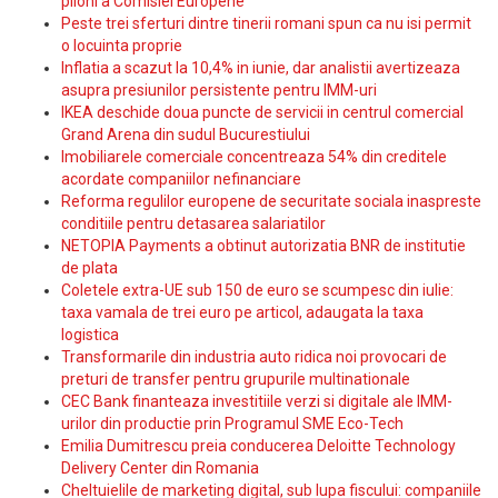
piloni a Comisiei Europene
Peste trei sferturi dintre tinerii romani spun ca nu isi permit
o locuinta proprie
Inflatia a scazut la 10,4% in iunie, dar analistii avertizeaza
asupra presiunilor persistente pentru IMM-uri
IKEA deschide doua puncte de servicii in centrul comercial
Grand Arena din sudul Bucurestiului
Imobiliarele comerciale concentreaza 54% din creditele
acordate companiilor nefinanciare
Reforma regulilor europene de securitate sociala inaspreste
conditiile pentru detasarea salariatilor
NETOPIA Payments a obtinut autorizatia BNR de institutie
de plata
Coletele extra-UE sub 150 de euro se scumpesc din iulie:
taxa vamala de trei euro pe articol, adaugata la taxa
logistica
Transformarile din industria auto ridica noi provocari de
preturi de transfer pentru grupurile multinationale
CEC Bank finanteaza investitiile verzi si digitale ale IMM-
urilor din productie prin Programul SME Eco-Tech
Emilia Dumitrescu preia conducerea Deloitte Technology
Delivery Center din Romania
Cheltuielile de marketing digital, sub lupa fiscului: companiile