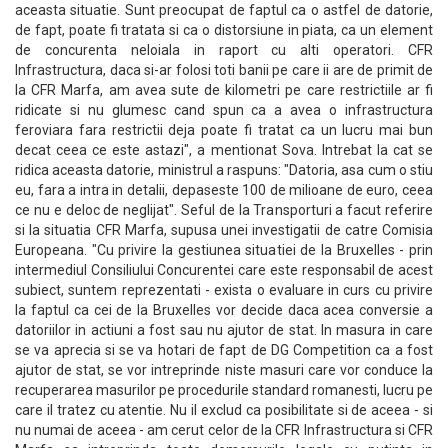
aceasta situatie. Sunt preocupat de faptul ca o astfel de datorie,
de fapt, poate fi tratata si ca o distorsiune in piata, ca un element
de concurenta neloiala in raport cu alti operatori. CFR
Infrastructura, daca si-ar folosi toti banii pe care ii are de primit de
la CFR Marfa, am avea sute de kilometri pe care restrictiile ar fi
ridicate si nu glumesc cand spun ca a avea o infrastructura
feroviara fara restrictii deja poate fi tratat ca un lucru mai bun
decat ceea ce este astazi", a mentionat Sova. Intrebat la cat se
ridica aceasta datorie, ministrul a raspuns: "Datoria, asa cum o stiu
eu, fara a intra in detalii, depaseste 100 de milioane de euro, ceea
ce nu e deloc de neglijat". Seful de la Transporturi a facut referire
si la situatia CFR Marfa, supusa unei investigatii de catre Comisia
Europeana. "Cu privire la gestiunea situatiei de la Bruxelles - prin
intermediul Consiliului Concurentei care este responsabil de acest
subiect, suntem reprezentati - exista o evaluare in curs cu privire
la faptul ca cei de la Bruxelles vor decide daca acea conversie a
datoriilor in actiuni a fost sau nu ajutor de stat. In masura in care
se va aprecia si se va hotari de fapt de DG Competition ca a fost
ajutor de stat, se vor intreprinde niste masuri care vor conduce la
recuperarea masurilor pe procedurile standard romanesti, lucru pe
care il tratez cu atentie. Nu il exclud ca posibilitate si de aceea - si
nu numai de aceea - am cerut celor de la CFR Infrastructura si CFR