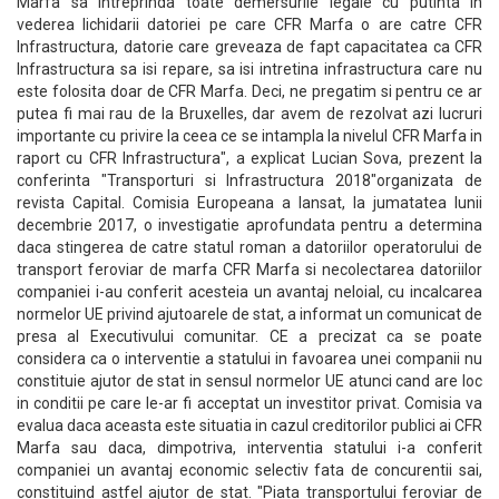
Marfa sa intreprinda toate demersurile legale cu putinta in
vederea lichidarii datoriei pe care CFR Marfa o are catre CFR
Infrastructura, datorie care greveaza de fapt capacitatea ca CFR
Infrastructura sa isi repare, sa isi intretina infrastructura care nu
este folosita doar de CFR Marfa. Deci, ne pregatim si pentru ce ar
putea fi mai rau de la Bruxelles, dar avem de rezolvat azi lucruri
importante cu privire la ceea ce se intampla la nivelul CFR Marfa in
raport cu CFR Infrastructura", a explicat Lucian Sova, prezent la
conferinta "Transporturi si Infrastructura 2018"organizata de
revista Capital. Comisia Europeana a lansat, la jumatatea lunii
decembrie 2017, o investigatie aprofundata pentru a determina
daca stingerea de catre statul roman a datoriilor operatorului de
transport feroviar de marfa CFR Marfa si necolectarea datoriilor
companiei i-au conferit acesteia un avantaj neloial, cu incalcarea
normelor UE privind ajutoarele de stat, a informat un comunicat de
presa al Executivului comunitar. CE a precizat ca se poate
considera ca o interventie a statului in favoarea unei companii nu
constituie ajutor de stat in sensul normelor UE atunci cand are loc
in conditii pe care le-ar fi acceptat un investitor privat. Comisia va
evalua daca aceasta este situatia in cazul creditorilor publici ai CFR
Marfa sau daca, dimpotriva, interventia statului i-a conferit
companiei un avantaj economic selectiv fata de concurentii sai,
constituind astfel ajutor de stat. "Piata transportului feroviar de