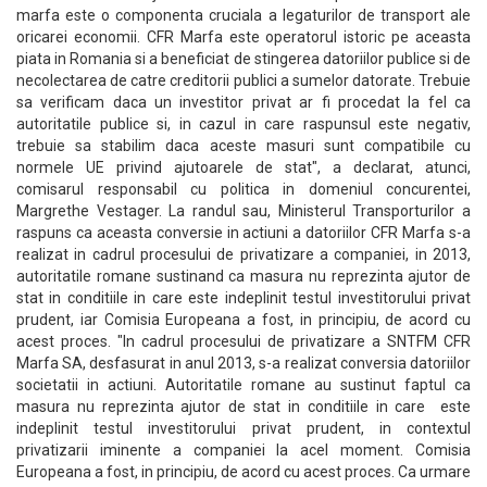
marfa este o componenta cruciala a legaturilor de transport ale
oricarei economii. CFR Marfa este operatorul istoric pe aceasta
piata in Romania si a beneficiat de stingerea datoriilor publice si de
necolectarea de catre creditorii publici a sumelor datorate. Trebuie
sa verificam daca un investitor privat ar fi procedat la fel ca
autoritatile publice si, in cazul in care raspunsul este negativ,
trebuie sa stabilim daca aceste masuri sunt compatibile cu
normele UE privind ajutoarele de stat", a declarat, atunci,
comisarul responsabil cu politica in domeniul concurentei,
Margrethe Vestager. La randul sau, Ministerul Transporturilor a
raspuns ca aceasta conversie in actiuni a datoriilor CFR Marfa s-a
realizat in cadrul procesului de privatizare a companiei, in 2013,
autoritatile romane sustinand ca masura nu reprezinta ajutor de
stat in conditiile in care este indeplinit testul investitorului privat
prudent, iar Comisia Europeana a fost, in principiu, de acord cu
acest proces. "In cadrul procesului de privatizare a SNTFM CFR
Marfa SA, desfasurat in anul 2013, s-a realizat conversia datoriilor
societatii in actiuni. Autoritatile romane au sustinut faptul ca
masura nu reprezinta ajutor de stat in conditiile in care este
indeplinit testul investitorului privat prudent, in contextul
privatizarii iminente a companiei la acel moment. Comisia
Europeana a fost, in principiu, de acord cu acest proces. Ca urmare