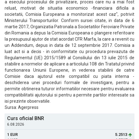
a esecului procesului de privatizare, proces care nu a mai fost
reluat, motivat de situatia economico -financiara dificila a
societatii, Comisia Europeana a monitorizat acest caz", potrivit
Ministerului Transporturilor. Conform sursei citate, in data de 6
martie 2017, Organizatia Patronala a Societatilor Feroviare Private
din Romania a depus la Comisia Europeana o plangere referitoare
la presupusul ajutor de stat acordat CFR Marfa, la care a revenit cu
un Addendum, depus in data de 12 septembrie 2017. Comisia a
luat act si a decis - in conformitate cu procedura prevazuta de
Regulamentul (UE) 2015/1589 al Consiliului din 13 iulie 2015 de
stabilire a normelor de aplicare a articolului 108 din Tratatul privind
functionarea Uniunii Europene, in vederea stabilirii de catre
Comisie daca ajutorul este compatibil cu piata interna -
deschiderea unei proceduri formale de investigare, pentru a
permite obtinerea tuturor informatiilor necesare pentru evaluarea
compatibilitatii ajutorului si pentru a permite partilor interesate sa
isi prezinte observatiile.
Sursa: Agerpress
Curs oficial BNR
6.08.2026
1 EUR
5.2513