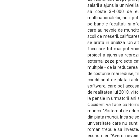
salarii a ajuns la un nive
sa coste 3-4.000 de eu
multinationalelor, nu il po
pe bancile facultatii si o
care au nevoie de muncitor
scoli de meserii, califica
se arata in analiza. Un al
focusare tot mai puternica
proiect a ajuns sa reprezi
externalizeze proiecte cat
multiple - de la reducerea c
de costurile mai reduse, fi
conditionat de plata factu
software, care pot accesa 
de realitatea lui 2018, vii
la pensie in urmatorii ani
Occident va face ca Roman
munca. "Sistemul de educat
din piata muncii. Inca se s
universitate care nu sunt c
roman trebuie sa investea
economiei. "Avem nevoie d