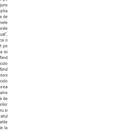
ajuns
ptia
ca de
rmele
riile
ual",
ica o
at pe
a isi
fiind
ncolo
fiind
torii
ncolo
sirea
catre
a de
rilor
eu si
tatul
atile
de la