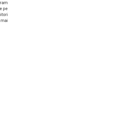
gram
de pe
itori
u mai