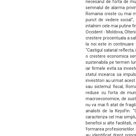
necesarul de forta de mu
semnalul de alarma privin
Romania creste cu mai mu
punct de vedere social",
intalnim cele mai putine fi
Occident - Moldova, Olten
crestere procentuala a sala
la noi este in continuare
"Castigul salarial reflecta
o crestere economica semn
sustenabila pe termen lung
iar firmele evita sa invest
statul incearca sa impuls
investitori au urmat acest
sau sistemul fiscal, Roma
reduse cu forta de munc
macroeconomice, de sustin
nu va mai fi atat de fragi
analistii de la KeysFin.
caracteriza cel mai simplu
beneficii si alte facilitat
formarea profesionistilor.
au identificat drept princ