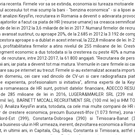
ria recenta. Firmele vor sa se extinda, economia isi tureaza motoarele
dul accesului tot mai scump la bani - "benzina economica" - si a lipsei 
it analizei KeysFin, recrutarea in Romania a devenit o adevarata provo
ngajatorilor a facut ca piata de HR (resurse umane) sa creasca semnificat
arde de lei in 2012 la 3,6 miliarde de lei in 2017. Numarul firmelor de recr
 avansat sustinut, cu aproape 20%, de la 2.685 in 2012 la 3.192 de com
 acestora aproape s-a dublat in acest interval, la 222,8 milioane de lei. In 
ii, profitabilitatea firmelor a atins nivelul de 255 milioane de lei. Cres
segment economic a dus totodata si la cresterea cu peste 40% a numar
 de recrutare, intre 2012-2017, la 61.800 angajati. "Recrutarea de per
ii ani, iar piata a devenit tot mai matura. Vremurile in care firmele isi c
ziare sau pe internet au trecut. Firmele si-au externalizat aceasta impor
i in domeniu, cei care vad dincolo de CV-uri si care radiografiaza pia
 experienta, profesionalism si initiativa", afirma expertii de la Key
piata romaneasca de HR sunt, potrivit datelor financiare, ADECCO RES
de 285 milioane de lei in 2016, LUGERA&MAKLER SRL (239 mil. l
l. lei), BARNETT MCCALL RECRUITMENT SRL (100 mil. lei) si IHM T
i). Analiza KeysFin arata, totodata, ca cele mai multe companii de HR
lor de crestere economica, precum Bucuresti-Ilfov (1.073 firme), zona 
ord-Est (399), Constanta-Dobrogea (390) si Timisoara-Banat (3
a business-ului in HR urmeaza, inerent, dezvoltarea economica a Roman
, in ultimii ani, in Capitala, Cluj, Sibiu, Constanta si Timisoara, astfel 