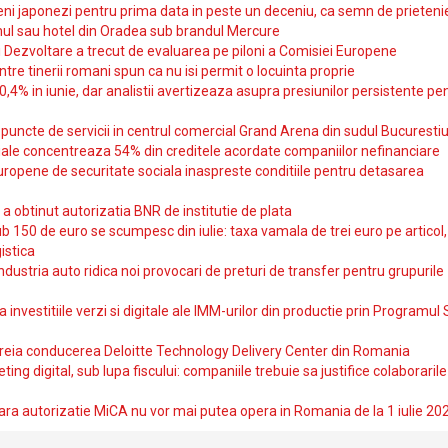
i japonezi pentru prima data in peste un deceniu, ca semn de prieteni
ul sau hotel din Oradea sub brandul Mercure
si Dezvoltare a trecut de evaluarea pe piloni a Comisiei Europene
intre tinerii romani spun ca nu isi permit o locuinta proprie
10,4% in iunie, dar analistii avertizeaza asupra presiunilor persistente pe
uncte de servicii in centrul comercial Grand Arena din sudul Bucurestiu
iale concentreaza 54% din creditele acordate companiilor nefinanciare
uropene de securitate sociala inaspreste conditiile pentru detasarea
obtinut autorizatia BNR de institutie de plata
b 150 de euro se scumpesc din iulie: taxa vamala de trei euro pe articol,
istica
ndustria auto ridica noi provocari de preturi de transfer pentru grupurile
investitiile verzi si digitale ale IMM-urilor din productie prin Programul
reia conducerea Deloitte Technology Delivery Center din Romania
ting digital, sub lupa fiscului: companiile trebuie sa justifice colaborarile
ara autorizatie MiCA nu vor mai putea opera in Romania de la 1 iulie 20