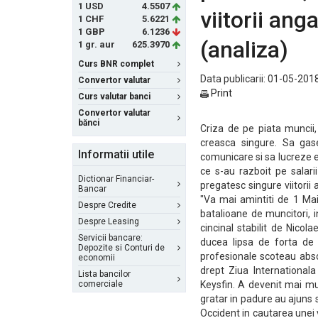
1 USD
4.5507
viitorii ang
1 CHF
5.6221
1 GBP
6.1236
(analiza)
1 gr. aur
625.3970
Curs BNR complet
Data publicarii: 01-05-2018
Convertor valutar
Print
Curs valutar banci
Convertor valutar
bănci
Criza de pe piata muncii,
creasca singure. Sa gase
Informatii utile
comunicare si sa lucreze e
ce s-au razboit pe salarii
Dictionar Financiar-
pregatesc singure viitorii
Bancar
"Va mai amintiti de 1 Mai
Despre Credite
batalioane de muncitori, in
Despre Leasing
cincinal stabilit de Nico
Servicii bancare:
ducea lipsa de forta de
Depozite si Conturi de
profesionale scoteau abso
economii
drept Ziua International
Lista bancilor
comerciale
Keysfin. A devenit mai mult
gratar in padure au ajuns s
Occident in cautarea unei 