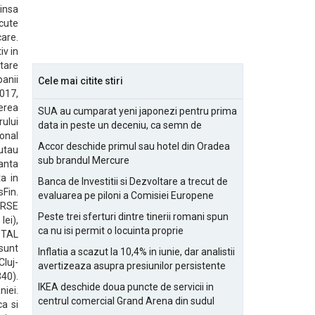
 insa
acute
care.
iv in
utare
panii
Cele mai citite stiri
2017,
terea
SUA au cumparat yeni japonezi pentru prima
ului
data in peste un deceniu, ca semn de
sonal
prietenie
Accor deschide primul sau hotel din Oradea
autau
sub brandul Mercure
tanta
ta in
Banca de Investitii si Dezvoltare a trecut de
sFin.
evaluarea pe piloni a Comisiei Europene
URSE
Peste trei sferturi dintre tinerii romani spun
ei),
ca nu isi permit o locuinta proprie
OTAL
 sunt
Inflatia a scazut la 10,4% in iunie, dar analistii
Cluj-
avertizeaza asupra presiunilor persistente
40).
pentru IMM-uri
IKEA deschide doua puncte de servicii in
iei.
centrul comercial Grand Arena din sudul
ca si