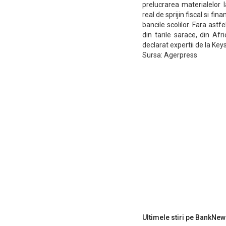
prelucrarea materialelor
real de sprijin fiscal si f
bancile scolilor. Fara ast
din tarile sarace, din Afr
declarat expertii de la Keys
Sursa: Agerpress
Ultimele stiri pe BankNew