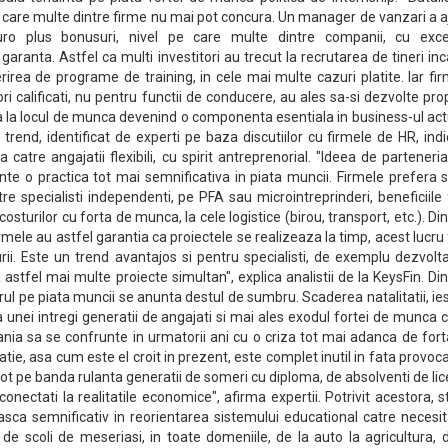
l la care multe dintre firme nu mai pot concura. Un manager de vanzari a 
ro plus bonusuri, nivel pe care multe dintre companii, cu exce
t garanta. Astfel ca multi investitori au trecut la recrutarea de tineri in
ferirea de programe de training, in cele mai multe cazuri platite. Iar fi
i calificati, nu pentru functii de conducere, au ales sa-si dezvolte prop
rea la locul de munca devenind o componenta esentiala in business-ul act
t trend, identificat de experti pe baza discutiilor cu firmele de HR, ind
 catre angajatii flexibili, cu spirit antreprenorial. "Ideea de parteneri
nte o practica tot mai semnificativa in piata muncii. Firmele prefera s
re specialisti independenti, pe PFA sau microintreprinderi, beneficiile 
osturilor cu forta de munca, la cele logistice (birou, transport, etc.). Di
rmele au astfel garantia ca proiectele se realizeaza la timp, acest lucru 
rii. Este un trend avantajos si pentru specialisti, de exemplu dezvolta
astfel mai multe proiecte simultan", explica analistii de la KeysFin. Di
torul pe piata muncii se anunta destul de sumbru. Scaderea natalitatii, ie
 a unei intregi generatii de angajati si mai ales exodul fortei de munca 
ia sa se confrunte in urmatorii ani cu o criza tot mai adanca de fort
ie, asa cum este el croit in prezent, este complet inutil in fata provoca
cot pe banda rulanta generatii de someri cu diploma, de absolventi de lic
onectati la realitatile economice", afirma expertii. Potrivit acestora, s
sca semnificativ in reorientarea sistemului educational catre necesit
e scoli de meseriasi, in toate domeniile, de la auto la agricultura, 