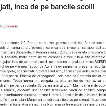
ajati, inca de pe bancile scolii
 |
Economie
 in versiunea 2.0. Pentru ca nu mai gasesc specialisti, firmele incep 
sti un angajat profesionist, care sa stie meserie, sa aiba abilitat
ficient in echipa este, in Romania anului 2018, o adevarata provocare.
 si facilitati, mare parte dintre companii a trecut la o alta strategie 
 angajati, inca de pe bancile scolii, se arata intr-o analiza remisa AGER
-ul de pe vremea ,''Epocii de Aur'? Televiziunea ne prezenta reportaj
 salopete, specializati in diverse industrii, focusati pe indeplinirea pla
lae Ceausescu. Dincolo de propaganda, cert este ca Romania acelor an
 munca. Toata lumea era obligata sa aiba un loc de munca, iar sco
lventi pe banda rulanta. 30 de ani mai tarziu, 1 Mai nu mai e deloc pr
a a Muncii", conform unei analize transmise marti de analistii compa
 o sarbatoare turistica, in care Litoralul, pensiunile de la munte, iesiri
a fie in prim-plan. Muncitorii de odinioara fie s-au pensionat, fie au plec
vieti mai bune. Asa s-a ajuns ca Romania sa treaca prin cea mai grava 