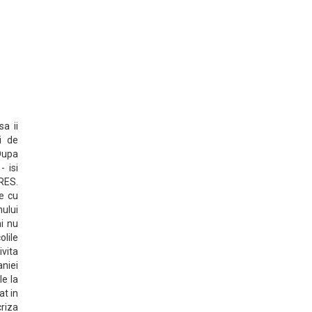
sa ii
i de
 Dupa
- isi
PRES.
e cu
nului
i nu
lile
ivita
niei
le la
at in
criza