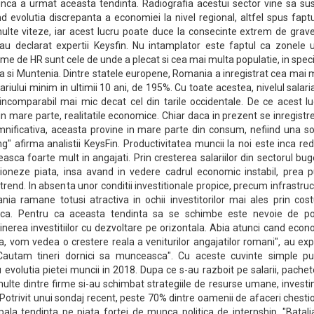
nca a urmat aceasta tendinta. Radiografia acestui sector vine sa sus
d evolutia discrepanta a economiei la nivel regional, altfel spus fapt
lte viteze, iar acest lucru poate duce la consecinte extrem de grave
 au declarat expertii Keysfin. Nu intamplator este faptul ca zonele 
rme de HR sunt cele de unde a plecat si cea mai multa populatie, in speci
ia si Muntenia. Dintre statele europene, Romania a inregistrat cea mai
riului minim in ultimii 10 ani, de 195%. Cu toate acestea, nivelul salari
 incomparabil mai mic decat cel din tarile occidentale. De ce acest l
, in mare parte, realitatile economice. Chiar daca in prezent se inregist
ificativa, aceasta provine in mare parte din consum, nefiind una sol
" afirma analistii KeysFin. Productivitatea muncii la noi este inca re
easca foarte mult in angajati. Prin cresterea salariilor din sectorul bug
ioneze piata, insa avand in vedere cadrul economic instabil, prea pu
 trend. In absenta unor conditii investitionale propice, precum infrastru
nia ramane totusi atractiva in ochii investitorilor mai ales prin cost
a. Pentru ca aceasta tendinta sa se schimbe este nevoie de poli
erea investitiilor cu dezvoltare pe orizontala. Abia atunci cand econ
la, vom vedea o crestere reala a veniturilor angajatilor romani", au exp
 "Cautam tineri dornici sa munceasca". Cu aceste cuvinte simple p
 evolutia pietei muncii in 2018. Dupa ce s-au razboit pe salarii, pache
i, multe dintre firme si-au schimbat strategiile de resurse umane, investi
 Potrivit unui sondaj recent, peste 70% dintre oamenii de afaceri chesti
ipala tendinta pe piata fortei de munca politica de internship. "Batal