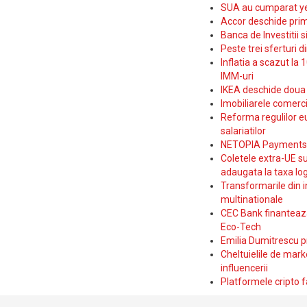
SUA au cumparat yen
Accor deschide prim
Banca de Investitii 
Peste trei sferturi d
Inflatia a scazut la 
IMM-uri
IKEA deschide doua p
Imobiliarele comerc
Reforma regulilor e
salariatilor
NETOPIA Payments a 
Coletele extra-UE su
adaugata la taxa log
Transformarile din i
multinationale
CEC Bank finanteaza 
Eco-Tech
Emilia Dumitrescu p
Cheltuielile de marke
influencerii
Platformele cripto f