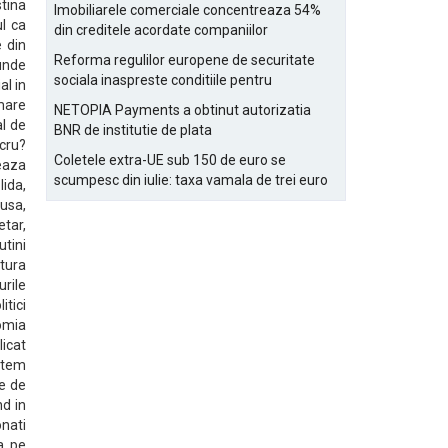
Bucurestiului
tina
Imobiliarele comerciale concentreaza 54%
ul ca
din creditele acordate companiilor
 din
nefinanciare
Reforma regulilor europene de securitate
unde
sociala inaspreste conditiile pentru
al in
detasarea salariatilor
 mare
NETOPIA Payments a obtinut autorizatia
al de
BNR de institutie de plata
ucru?
Coletele extra-UE sub 150 de euro se
reaza
scumpesc din iulie: taxa vamala de trei euro
ida,
pe articol, adaugata la taxa logistica
dusa,
etar,
tini
ctura
urile
tici
omia
licat
utem
te de
nd in
onati
ia pe