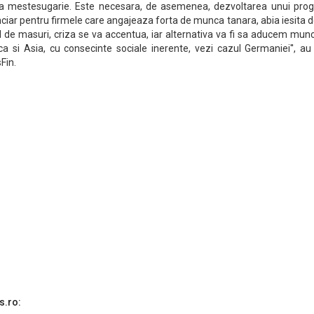
 la mestesugarie. Este necesara, de asemenea, dezvoltarea unui pro
inanciar pentru firmele care angajeaza forta de munca tanara, abia iesita 
fel de masuri, criza se va accentua, iar alternativa va fi sa aducem munc
ica si Asia, cu consecinte sociale inerente, vezi cazul Germaniei'', a
Fin.
s.ro: