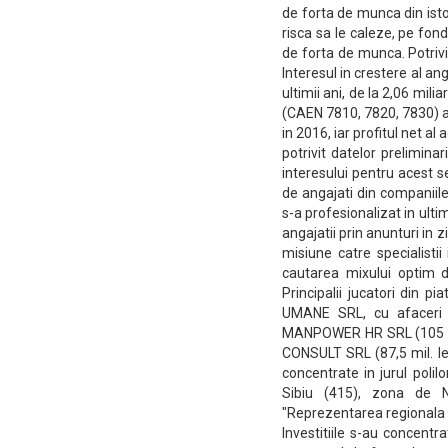
de forta de munca din isto
risca sa le caleze, pe fon
de forta de munca. Potriv
Interesul in crestere al a
ultimii ani, de la 2,06 mili
(CAEN 7810, 7820, 7830) a
in 2016, iar profitul net al
potrivit datelor preliminar
interesului pentru acest 
de angajati din companiile
s-a profesionalizat in ultim
angajatii prin anunturi in 
misiune catre specialisti
cautarea mixului optim de
Principalii jucatori din 
UMANE SRL, cu afaceri 
MANPOWER HR SRL (105 mi
CONSULT SRL (87,5 mil. le
concentrate in jurul poli
Sibiu (415), zona de N
"Reprezentarea regionala 
Investitiile s-au concentrat