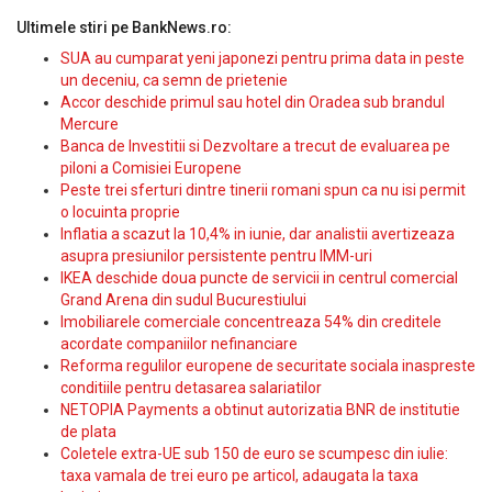
Ultimele stiri pe BankNews.ro:
SUA au cumparat yeni japonezi pentru prima data in peste
un deceniu, ca semn de prietenie
Accor deschide primul sau hotel din Oradea sub brandul
Mercure
Banca de Investitii si Dezvoltare a trecut de evaluarea pe
piloni a Comisiei Europene
Peste trei sferturi dintre tinerii romani spun ca nu isi permit
o locuinta proprie
Inflatia a scazut la 10,4% in iunie, dar analistii avertizeaza
asupra presiunilor persistente pentru IMM-uri
IKEA deschide doua puncte de servicii in centrul comercial
Grand Arena din sudul Bucurestiului
Imobiliarele comerciale concentreaza 54% din creditele
acordate companiilor nefinanciare
Reforma regulilor europene de securitate sociala inaspreste
conditiile pentru detasarea salariatilor
NETOPIA Payments a obtinut autorizatia BNR de institutie
de plata
Coletele extra-UE sub 150 de euro se scumpesc din iulie:
taxa vamala de trei euro pe articol, adaugata la taxa