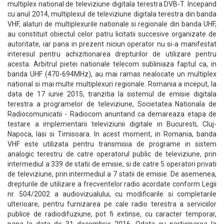
multiplex national de televiziune digitala terestra DVB-T. Incepand
cu anul 2014, multiplexul de televiziune digitala terestra din banda
VHF, alaturi de multiplexurile nationale si regionale din banda UHF,
au constituit obiectul celor patru licitatii succesive organizate de
autoritate, iar pana in prezent niciun operator nu si-a manifestat
interesul pentru achizitionarea drepturilor de utilizare pentru
acesta. Arbitrul pietei nationale telecom subliniaza faptul ca, in
banda UHF (470-694MHz), au mai ramas nealocate un multiplex
national si mai multe multiplexuri regionale. Romania a inceput, la
data de 17 iunie 2015, tranzitia la sistemul de emisie digitala
terestra a programelor de televiziune, Societatea Nationala de
Radiocomunicatii - Radiocom anuntand ca demareaza etapa de
testare a implementarii televiziunii digitale in Bucuresti, Cluj-
Napoca, Iasi si Timisoara. In acest moment, in Romania, banda
VHF este utilizata pentru transmisia de programe in sistem
analogic terestru de catre operatorul public de televiziune, prin
intermediul a 339 de statii de emisie, si de catre 5 operatori privati
de televiziune, prin intermediul a 7 statii de emisie. De asemenea,
drepturile de utilizare a frecventelor radio acordate conform Legii
nr. 504/2002 a audiovizualului, cu modificarile si completarile
ulterioare, pentru furnizarea pe cale radio terestra a serviciilor
publice de radiodifuziune, pot fi extinse, cu caracter temporar,