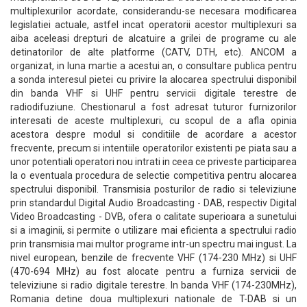
multiplexurilor acordate, considerandu-se necesara modificarea
legislatiei actuale, astfel incat operatorii acestor multiplexuri sa
aiba aceleasi drepturi de alcatuire a grilei de programe cu ale
detinatorilor de alte platforme (CATV, DTH, etc). ANCOM a
organizat, in luna martie a acestui an, o consultare publica pentru
a sonda interesul pietei cu privire la alocarea spectrului disponibil
din banda VHF si UHF pentru servicii digitale terestre de
radiodifuziune. Chestionarul a fost adresat tuturor furnizorilor
interesati de aceste multiplexuri, cu scopul de a afla opinia
acestora despre modul si conditiile de acordare a acestor
frecvente, precum si intentiile operatorilor existenti pe piata sau a
unor potentiali operatori nou intrati in ceea ce priveste participarea
la o eventuala procedura de selectie competitiva pentru alocarea
spectrului disponibil. Transmisia posturilor de radio si televiziune
prin standardul Digital Audio Broadcasting - DAB, respectiv Digital
Video Broadcasting - DVB, ofera o calitate superioara a sunetului
si a imaginii, si permite o utilizare mai eficienta a spectrului radio
prin transmisia mai multor programe intr-un spectru mai ingust. La
nivel european, benzile de frecvente VHF (174-230 MHz) si UHF
(470-694 MHz) au fost alocate pentru a furniza servicii de
televiziune si radio digitale terestre. In banda VHF (174-230MHz),
Romania detine doua multiplexuri nationale de T-DAB si un