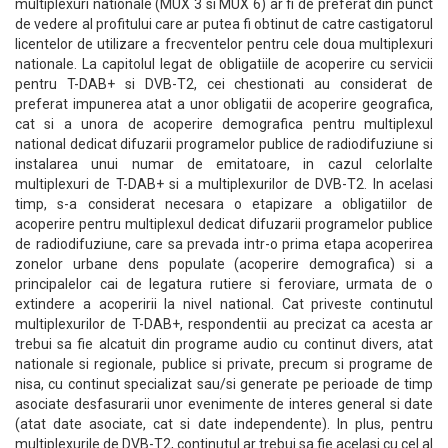
multiplexuri nationale (MUX 3 si MUX 6) ar fi de preferat din punct
de vedere al profitului care ar putea fi obtinut de catre castigatorul
licentelor de utilizare a frecventelor pentru cele doua multiplexuri
nationale. La capitolul legat de obligatiile de acoperire cu servicii
pentru T-DAB+ si DVB-T2, cei chestionati au considerat de
preferat impunerea atat a unor obligatii de acoperire geografica,
cat si a unora de acoperire demografica pentru multiplexul
national dedicat difuzarii programelor publice de radiodifuziune si
instalarea unui numar de emitatoare, in cazul celorlalte
multiplexuri de T-DAB+ si a multiplexurilor de DVB-T2. In acelasi
timp, s-a considerat necesara o etapizare a obligatiilor de
acoperire pentru multiplexul dedicat difuzarii programelor publice
de radiodifuziune, care sa prevada intr-o prima etapa acoperirea
zonelor urbane dens populate (acoperire demografica) si a
principalelor cai de legatura rutiere si feroviare, urmata de o
extindere a acoperirii la nivel national. Cat priveste continutul
multiplexurilor de T-DAB+, respondentii au precizat ca acesta ar
trebui sa fie alcatuit din programe audio cu continut divers, atat
nationale si regionale, publice si private, precum si programe de
nisa, cu continut specializat sau/si generate pe perioade de timp
asociate desfasurarii unor evenimente de interes general si date
(atat date asociate, cat si date independente). In plus, pentru
multiplexurile de DVB-T2, continutul ar trebui sa fie acelasi cu cel al