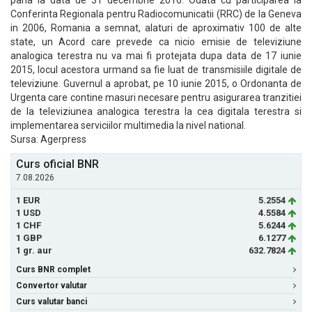
pana la data de 31 decembrie 2016. Odata cu participarea la
Conferinta Regionala pentru Radiocomunicatii (RRC) de la Geneva
in 2006, Romania a semnat, alaturi de aproximativ 100 de alte
state, un Acord care prevede ca nicio emisie de televiziune
analogica terestra nu va mai fi protejata dupa data de 17 iunie
2015, locul acestora urmand sa fie luat de transmisiile digitale de
televiziune. Guvernul a aprobat, pe 10 iunie 2015, o Ordonanta de
Urgenta care contine masuri necesare pentru asigurarea tranzitiei
de la televiziunea analogica terestra la cea digitala terestra si
implementarea serviciilor multimedia la nivel national.
Sursa: Agerpress
Curs oficial BNR
7.08.2026
1 EUR
5.2554
1 USD
4.5584
1 CHF
5.6244
1 GBP
6.1277
1 gr. aur
632.7824
Curs BNR complet
Convertor valutar
Curs valutar banci