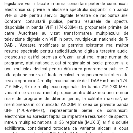
legislative vor fi facute in urma consultarii pietei de comunicatii
electronice cu privire la alocarea spectrului disponibil din banda
VHF si UHF pentru servicii digitale terestre de radiodifuziune.
Conform consultarii publice, pentru resursele de spectru
disponibile in banda VHF (174-230MHz), propunerile primite de
catre Autoritate au vizat transformarea multiplexului de
televiziune digitala din VHF in patru multiplexuri nationale de T-
DAB+. "Aceasta modificare ar permite existenta mai multor
resurse spectrale pentru radiodifuziune digitala terestra audio,
creandu-se astfel premisa difuzarii unui mai mare numar de
programe, atat nationale, cat si regionale si locale, precum si a
unui multiplex dedicat pentru difuzarea programelor publice. O
alta optiune care va fi luata in calcul in organizarea licitatiei este
cea a impartirii in 4 multiplexuri nationale de T-DAB+ in banda 174-
216 MHz, 47 de multiplexuri regionale din banda 216-230 MHz,
varianta ce va crea mediul propice pentru difuzarea unui numar
mare de programe de diferite genuri, la calitate maxima", se
mentioneaza in comunicatul ANCOM. In ceea ce priveste banda
UHF (470-694MHz), reprezentantii pietei de comunicatii
electronice au apreciat faptul ca impartirea resurselor de spectru
intr-un multiplex national si 36 regionale (MUX 3) ar fi o solutie
echilibrata, considerand totodata ca varianta alocarii a doua