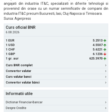
angajati din industria IT&C, specializati in diferite tehnologii si
provenind din orase cu un numar semnificativ de companii din
industria IT&C precum Bucuresti, Iasi, Cluj-Napoca si Timisoara.
Sursa: Agerpress
Curs oficial BNR
6.08.2026
1 EUR
5.2513
1 USD
4.5507
1 CHF
5.6221
1 GBP
6.1236
1 gr. aur
625.3970
Curs BNR complet
Convertor valutar
Curs valutar banci
Convertor valutar bănci
Informatii utile
Dictionar Financiar-Bancar
Despre Credite