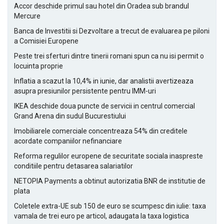
Accor deschide primul sau hotel din Oradea sub brandul
Mercure
Banca de Investitii si Dezvoltare a trecut de evaluarea pe piloni
a Comisiei Europene
Peste trei sferturi dintre tinerii romani spun ca nu isi permit o
locuinta proprie
Inflatia a scazut la 10,4% in iunie, dar analistii avertizeaza
asupra presiunilor persistente pentru IMM-uri
IKEA deschide doua puncte de servicii in centrul comercial
Grand Arena din sudul Bucurestiului
Imobiliarele comerciale concentreaza 54% din creditele
acordate companiilor nefinanciare
Reforma regulilor europene de securitate sociala inaspreste
conditiile pentru detasarea salariatilor
NETOPIA Payments a obtinut autorizatia BNR de institutie de
plata
Coletele extra-UE sub 150 de euro se scumpesc din iulie: taxa
vamala de trei euro pe articol, adaugata la taxa logistica