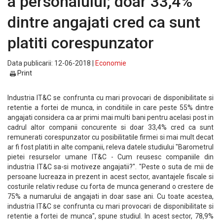
a personalului; doar 33,4%
dintre angajati cred ca sunt
platiti corespunzator
Data publicarii: 12-06-2018 |
Economie
Print
Industria IT&C se confrunta cu mari provocari de disponibilitate si
retentie a fortei de munca, in conditiile in care peste 55% dintre
angajati considera ca ar primi mai multi bani pentru acelasi post in
cadrul altor companii concurente si doar 33,4% cred ca sunt
remunerati corespunzator cu posibilitatile firmei si mai mult decat
ar fi fost platiti in alte companii, releva datele studiului "Barometrul
pietei resurselor umane IT&C - Cum reusesc companiile din
industria IT&C sa-si motiveze angajatii?". "Peste o suta de mii de
persoane lucreaza in prezent in acest sector, avantajele fiscale si
costurile relativ reduse cu forta de munca generand o crestere de
75% a numarului de angajati in doar sase ani. Cu toate acestea,
industria IT&C se confrunta cu mari provocari de disponibilitate si
retentie a fortei de munca", spune studiul. In acest sector, 78,9%