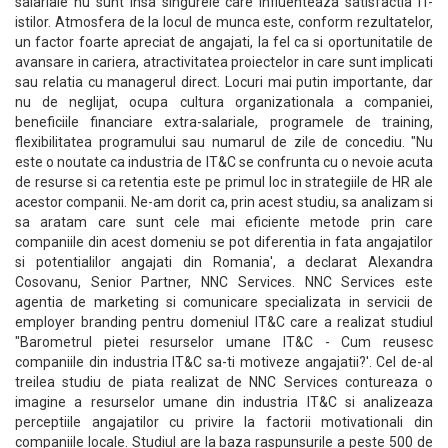
salariale nu sunt insa singurele care influenteaza satisfactia IT-
istilor. Atmosfera de la locul de munca este, conform rezultatelor,
un factor foarte apreciat de angajati, la fel ca si oportunitatile de
avansare in cariera, atractivitatea proiectelor in care sunt implicati
sau relatia cu managerul direct. Locuri mai putin importante, dar
nu de neglijat, ocupa cultura organizationala a companiei,
beneficiile financiare extra-salariale, programele de training,
flexibilitatea programului sau numarul de zile de concediu. "Nu
este o noutate ca industria de IT&C se confrunta cu o nevoie acuta
de resurse si ca retentia este pe primul loc in strategiile de HR ale
acestor companii. Ne-am dorit ca, prin acest studiu, sa analizam si
sa aratam care sunt cele mai eficiente metode prin care
companiile din acest domeniu se pot diferentia in fata angajatilor
si potentialilor angajati din Romania', a declarat Alexandra
Cosovanu, Senior Partner, NNC Services. NNC Services este
agentia de marketing si comunicare specializata in servicii de
employer branding pentru domeniul IT&C care a realizat studiul
"Barometrul pietei resurselor umane IT&C - Cum reusesc
companiile din industria IT&C sa-ti motiveze angajatii?'. Cel de-al
treilea studiu de piata realizat de NNC Services contureaza o
imagine a resurselor umane din industria IT&C si analizeaza
perceptiile angajatilor cu privire la factorii motivationali din
companiile locale. Studiul are la baza raspunsurile a peste 500 de