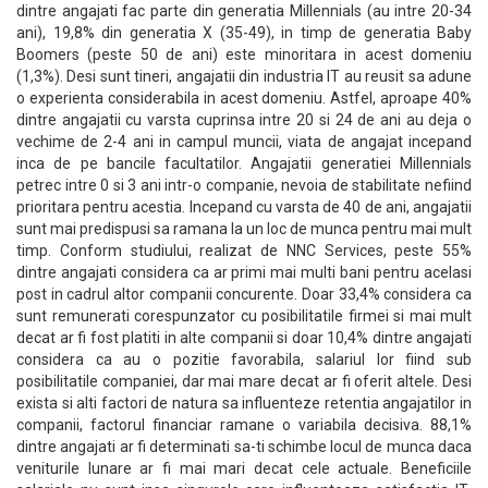
dintre angajati fac parte din generatia Millennials (au intre 20-34
ani), 19,8% din generatia X (35-49), in timp de generatia Baby
Boomers (peste 50 de ani) este minoritara in acest domeniu
(1,3%). Desi sunt tineri, angajatii din industria IT au reusit sa adune
o experienta considerabila in acest domeniu. Astfel, aproape 40%
dintre angajatii cu varsta cuprinsa intre 20 si 24 de ani au deja o
vechime de 2-4 ani in campul muncii, viata de angajat incepand
inca de pe bancile facultatilor. Angajatii generatiei Millennials
petrec intre 0 si 3 ani intr-o companie, nevoia de stabilitate nefiind
prioritara pentru acestia. Incepand cu varsta de 40 de ani, angajatii
sunt mai predispusi sa ramana la un loc de munca pentru mai mult
timp. Conform studiului, realizat de NNC Services, peste 55%
dintre angajati considera ca ar primi mai multi bani pentru acelasi
post in cadrul altor companii concurente. Doar 33,4% considera ca
sunt remunerati corespunzator cu posibilitatile firmei si mai mult
decat ar fi fost platiti in alte companii si doar 10,4% dintre angajati
considera ca au o pozitie favorabila, salariul lor fiind sub
posibilitatile companiei, dar mai mare decat ar fi oferit altele. Desi
exista si alti factori de natura sa influenteze retentia angajatilor in
companii, factorul financiar ramane o variabila decisiva. 88,1%
dintre angajati ar fi determinati sa-ti schimbe locul de munca daca
veniturile lunare ar fi mai mari decat cele actuale. Beneficiile