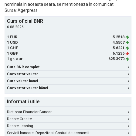
nominala in aceasta seara, se mentioneaza in comunicat.
Sursa: Agerpress
Curs oficial BNR
6.08.2026
1 EUR
5.2513
1 USD
4.5507
1 CHF
5.6221
1 GBP
6.1236
1 gr. aur
625.3970
Curs BNR complet
Convertor valutar
Curs valutar banci
Convertor valutar bănci
Informatii utile
Dictionar Financiar-Bancar
Despre Credite
Despre Leasing
Servicii bancare: Depozite si Conturi de economii