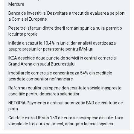
Mercure
Banca de Investitii si Dezvoltare a trecut de evaluarea pe piloni
a Comisiei Europene
Peste trei sferturi dintre tinerii romani spun ca nu isi permit o
locuinta proprie
Inflatia a scazut la 10,4% in iunie, dar analistii avertizeaza
asupra presiunilor persistente pentru IMM-uri
IKEA deschide doua puncte de servicii in centrul comercial
Grand Arena din sudul Bucurestiului
Imobiliarele comerciale concentreaza 54% din creditele
acordate companiilor nefinanciare
Reforma regulilor europene de securitate sociala inaspreste
conditiile pentru detasarea salariatilor
NETOPIA Payments a obtinut autorizatia BNR de institutie de
plata
Coletele extra-UE sub 150 de euro se scumpesc din iulie: taxa
vamala de trei euro pe articol, adaugata la taxa logistica