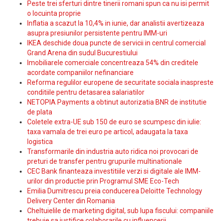
Peste trei sferturi dintre tinerii romani spun ca nu isi permit
o locuinta proprie
Inflatia a scazut la 10,4% in iunie, dar analistii avertizeaza
asupra presiunilor persistente pentru IMM-uri
IKEA deschide doua puncte de servicii in centrul comercial
Grand Arena din sudul Bucurestiului
Imobiliarele comerciale concentreaza 54% din creditele
acordate companiilor nefinanciare
Reforma regulilor europene de securitate sociala inaspreste
conditiile pentru detasarea salariatilor
NETOPIA Payments a obtinut autorizatia BNR de institutie
de plata
Coletele extra-UE sub 150 de euro se scumpesc din iulie:
taxa vamala de trei euro pe articol, adaugata la taxa
logistica
Transformarile din industria auto ridica noi provocari de
preturi de transfer pentru grupurile multinationale
CEC Bank finanteaza investitiile verzi si digitale ale IMM-
urilor din productie prin Programul SME Eco-Tech
Emilia Dumitrescu preia conducerea Deloitte Technology
Delivery Center din Romania
Cheltuielile de marketing digital, sub lupa fiscului: companiile
trebuie sa justifice colaborarile cu influencerii