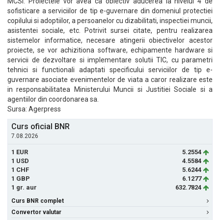
MCSI. Proiectele vor avea ca obiectiv aducerea la nivelul 4 de
sofisticare a serviciilor de tip e-guvernare din domeniul protectiei
copilului si adoptiilor, a persoanelor cu dizabilitati, inspectiei muncii,
asistentei sociale, etc. Potrivit sursei citate, pentru realizarea
sistemelor informatice, necesare atingerii obiectivelor acestor
proiecte, se vor achizitiona software, echipamente hardware si
servicii de dezvoltare si implementare solutii TIC, cu parametri
tehnici si functionali adaptati specificului serviciilor de tip e-
guvernare asociate evenimentelor de viata a caror realizare este
in responsabilitatea Ministerului Muncii si Justitiei Sociale si a
agentiilor din coordonarea sa.
Sursa: Agerpress
Curs oficial BNR
7.08.2026
1 EUR
5.2554
1 USD
4.5584
1 CHF
5.6244
1 GBP
6.1277
1 gr. aur
632.7824
Curs BNR complet
Convertor valutar