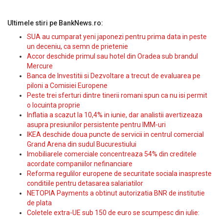
Ultimele stiri pe BankNews.ro:
SUA au cumparat yeni japonezi pentru prima data in peste
un deceniu, ca semn de prietenie
Accor deschide primul sau hotel din Oradea sub brandul
Mercure
Banca de Investitii si Dezvoltare a trecut de evaluarea pe
piloni a Comisiei Europene
Peste trei sferturi dintre tinerii romani spun ca nu isi permit
o locuinta proprie
Inflatia a scazut la 10,4% in iunie, dar analistii avertizeaza
asupra presiunilor persistente pentru IMM-uri
IKEA deschide doua puncte de servicii in centrul comercial
Grand Arena din sudul Bucurestiului
Imobiliarele comerciale concentreaza 54% din creditele
acordate companiilor nefinanciare
Reforma regulilor europene de securitate sociala inaspreste
conditiile pentru detasarea salariatilor
NETOPIA Payments a obtinut autorizatia BNR de institutie
de plata
Coletele extra-UE sub 150 de euro se scumpesc din iulie: