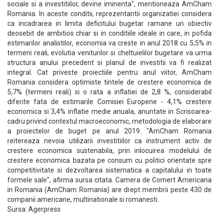
sociale si a investitiilor, devine iminenta", mentioneaza AmCham
Romania. In aceste conditii, reprezentantii organizatiei considera
ca incadrarea in limita deficitului bugetar ramane un obiectiv
deosebit de ambitios chiar si in conditiile ideale in care, in pofida
estimarilor analistilor, economia va creste in anul 2018 cu 5,5% in
termeni reali, evolutia veniturilor si cheltuielilor bugetare va urma
structura anului precedent si planul de investitii va fi realizat
integral. Cat priveste proiectiile pentru anul viitor, AmCham
Romania considera optimiste tintele de crestere economica de
5,7% (termeni reali) si o rata a inflatiei de 2,8 %, considerabil
diferite fata de estimarile Comisiei Europene - 4,1% crestere
economica si 3,4% inflatie medie anuala, anuntate in Scrisoarea-
cadru privind contextul macroeconomic, metodologia de elaborare
a proiectelor de buget pe anul 2019. "AmCham Romania
reitereaza nevoia utilizarii investitiilor ca instrument activ de
crestere economica sustenabila, prin inlocuirea modelului de
crestere economica bazata pe consum cu politici orientate spre
competitivitate si dezvoltarea sistematica a capitalului in toate
formele sale", afirma sursa citata. Camera de Comert Americana
in Romania (AmCham Romania) are drept membrii peste 430 de
companii americane, multinationale si romanesti.
Sursa: Agerpress