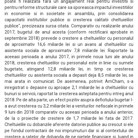
poate fi realizata fara un angajament real pentru investitii si
pentru reforme structurale care sa sporeasca impactul investitiilor
in economie si in societate in ansamblu, prin consolidarea
capacitatii institutiilor publice si cresterea calitatii cheltuielilor
publice", precizeaza sursa citata. Comparativ cu realizarile anului
2017, bugetul de anul acesta (conform rectificarii aprobate in
septembrie 2018) prevede o crestere a cheltuielilor cu personalul
de aproximativ 16,6 miliarde lei si un avans al cheltuielilor cu
asistenta sociala de aproximativ 7,8 miliarde lei. Raportate la
aceeasi perioada a anului 2017, in primele noua luni ale anului
2018, cresterea cheltuielilor cu personalul este in linie cu sumele
bugetate, atingand 12,8 miliarde lei, in timp ce cresterea
cheltuielilor cu asistenta sociala a depasit deja 8,5 miliarde lei, se
mai arata in comunicat. De asemenea, potrivit AmCham, s-a
inregistrat o depasire cu aproape 2,1 miliarde lei a cheltuielilor cu
bunuri si servicii, raportat la cresterea asteptata pentru intreg anul
2018. Pe de alta parte, un efect pozitiv asupra deficitului bugetar l-
a avut cresterea cu 3,2 miliarde lei a veniturilor nefiscale in primele
9 luni din 2018 comparativ cu aceeasi perioada a anului anterior,
de la o proiectie de crestere de 1,7 miliarde lei fata de 2017.
Cheltuielile cu dobanzile aferente datoriei publice au crescut si ele
pe fondul contractarii de noi imprumuturi dar si al contextului de
crestere a ratelor de dobanda de pe pietele financiare si, luand in