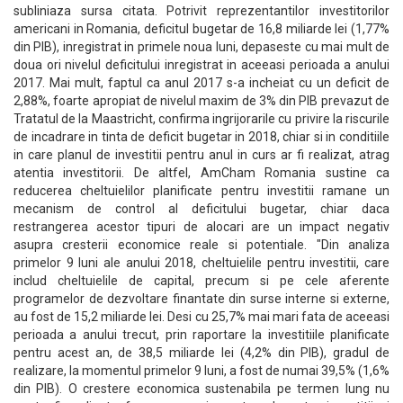
subliniaza sursa citata. Potrivit reprezentantilor investitorilor
americani in Romania, deficitul bugetar de 16,8 miliarde lei (1,77%
din PIB), inregistrat in primele noua luni, depaseste cu mai mult de
doua ori nivelul deficitului inregistrat in aceeasi perioada a anului
2017. Mai mult, faptul ca anul 2017 s-a incheiat cu un deficit de
2,88%, foarte apropiat de nivelul maxim de 3% din PIB prevazut de
Tratatul de la Maastricht, confirma ingrijorarile cu privire la riscurile
de incadrare in tinta de deficit bugetar in 2018, chiar si in conditiile
in care planul de investitii pentru anul in curs ar fi realizat, atrag
atentia investitorii. De altfel, AmCham Romania sustine ca
reducerea cheltuielilor planificate pentru investitii ramane un
mecanism de control al deficitului bugetar, chiar daca
restrangerea acestor tipuri de alocari are un impact negativ
asupra cresterii economice reale si potentiale. "Din analiza
primelor 9 luni ale anului 2018, cheltuielile pentru investitii, care
includ cheltuielile de capital, precum si pe cele aferente
programelor de dezvoltare finantate din surse interne si externe,
au fost de 15,2 miliarde lei. Desi cu 25,7% mai mari fata de aceeasi
perioada a anului trecut, prin raportare la investitiile planificate
pentru acest an, de 38,5 miliarde lei (4,2% din PIB), gradul de
realizare, la momentul primelor 9 luni, a fost de numai 39,5% (1,6%
din PIB). O crestere economica sustenabila pe termen lung nu