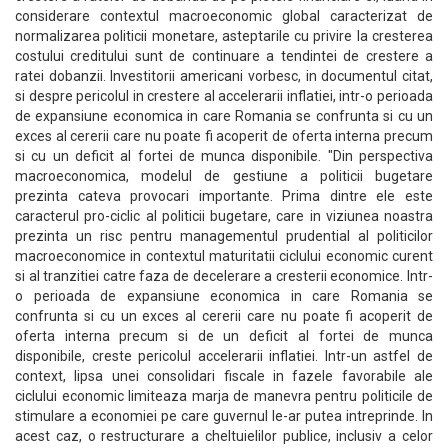
considerare contextul macroeconomic global caracterizat de
normalizarea politicii monetare, asteptarile cu privire la cresterea
costului creditului sunt de continuare a tendintei de crestere a
ratei dobanzii. Investitorii americani vorbesc, in documentul citat,
si despre pericolul in crestere al accelerarii inflatiei, intr-o perioada
de expansiune economica in care Romania se confrunta si cu un
exces al cererii care nu poate fi acoperit de oferta interna precum
si cu un deficit al fortei de munca disponibile. "Din perspectiva
macroeconomica, modelul de gestiune a politicii bugetare
prezinta cateva provocari importante. Prima dintre ele este
caracterul pro-ciclic al politicii bugetare, care in viziunea noastra
prezinta un risc pentru managementul prudential al politicilor
macroeconomice in contextul maturitatii ciclului economic curent
si al tranzitiei catre faza de decelerare a cresterii economice. Intr-
o perioada de expansiune economica in care Romania se
confrunta si cu un exces al cererii care nu poate fi acoperit de
oferta interna precum si de un deficit al fortei de munca
disponibile, creste pericolul accelerarii inflatiei. Intr-un astfel de
context, lipsa unei consolidari fiscale in fazele favorabile ale
ciclului economic limiteaza marja de manevra pentru politicile de
stimulare a economiei pe care guvernul le-ar putea intreprinde. In
acest caz, o restructurare a cheltuielilor publice, inclusiv a celor