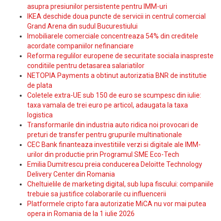
asupra presiunilor persistente pentru IMM-uri
IKEA deschide doua puncte de servicii in centrul comercial
Grand Arena din sudul Bucurestiului
Imobiliarele comerciale concentreaza 54% din creditele
acordate companiilor nefinanciare
Reforma regulilor europene de securitate sociala inaspreste
conditiile pentru detasarea salariatilor
NETOPIA Payments a obtinut autorizatia BNR de institutie
de plata
Coletele extra-UE sub 150 de euro se scumpesc din iulie:
taxa vamala de trei euro pe articol, adaugata la taxa
logistica
Transformarile din industria auto ridica noi provocari de
preturi de transfer pentru grupurile multinationale
CEC Bank finanteaza investitiile verzi si digitale ale IMM-
urilor din productie prin Programul SME Eco-Tech
Emilia Dumitrescu preia conducerea Deloitte Technology
Delivery Center din Romania
Cheltuielile de marketing digital, sub lupa fiscului: companiile
trebuie sa justifice colaborarile cu influencerii
Platformele cripto fara autorizatie MiCA nu vor mai putea
opera in Romania de la 1 iulie 2026