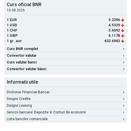
Curs oficial BNR
10.08.2026
1 EUR
5.2396
1 USD
4.5329
1 CHF
5.6092
1 GBP
6.1178
1 gr. aur
632.6943
Curs BNR complet
Convertor valutar
Curs valutar banci
Convertor valutar bănci
Informatii utile
Dictionar Financiar-Bancar
Despre Credite
Despre Leasing
Servicii bancare: Depozite si Conturi de economii
Lista bancilor comerciale