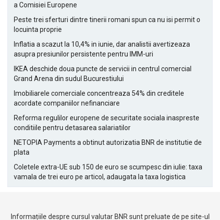
a Comisiei Europene
Peste trei sferturi dintre tinerii romani spun ca nu isi permit o
locuinta proprie
Inflatia a scazut la 10,4% in iunie, dar analistii avertizeaza
asupra presiunilor persistente pentru IMM-uri
IKEA deschide doua puncte de servicii in centrul comercial
Grand Arena din sudul Bucurestiului
Imobiliarele comerciale concentreaza 54% din creditele
acordate companiilor nefinanciare
Reforma regulilor europene de securitate sociala inaspreste
conditiile pentru detasarea salariatilor
NETOPIA Payments a obtinut autorizatia BNR de institutie de
plata
Coletele extra-UE sub 150 de euro se scumpesc din iulie: taxa
vamala de trei euro pe articol, adaugata la taxa logistica
Informațiile despre cursul valutar BNR sunt preluate de pe site-ul