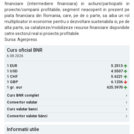
financiare (intermediere financiara) in actiuni/participatii in
proiecte/companii profitabile, segment neacoperit in prezent pe
piata financiara din Romania, care, pe de o parte, sa aiba un rol
multiplicator in economie pentru o dezvoltare sustenabila si, pe de
alta parte, sa catalizeze/mobilizeze resurse financiare disponibile
catre sectorul real si proiecte profitabile.
Sursa: Agerpress
Curs oficial BNR
6.08.2026
1 EUR
5.2513
1 USD
4.5507
1 CHF
5.6221
1 GBP
6.1236
1 gr. aur
625.3970
Curs BNR complet
Convertor valutar
Curs valutar banci
Convertor valutar bănci
Informatii utile