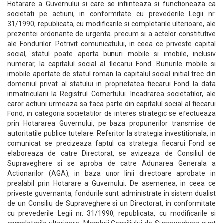
Hotarare a Guvernului si care se infiinteaza si functioneaza ca
societati pe actiuni, in conformitate cu prevederile Legii nr.
31/1990, republicata, cu modificarile si completarile ulterioare, ale
prezentei ordonante de urgenta, precum si a actelor constitutive
ale Fondurilor. Potrivit comunicatului, in ceea ce priveste capital
social, statul poate aporta bunuri mobile si imobile, inclusiv
numerar, la capitalul social al fiecarui Fond. Bunurile mobile si
imobile aportate de statul roman la capitalul social initial trec din
domeniul privat al statului in proprietatea fiecarui Fond la data
inmatricularii la Registrul Comertului. Incadrarea societatilor, ale
caror actiuni urmeaza sa faca parte din capitalul social al fiecarui
Fond, in categoria societatilor de interes strategic se efectueaza
prin Hotararea Guvernului, pe baza propunerilor transmise de
autoritatile publice tutelare. Referitor la strategia investitionala, in
comunicat se precizeaza faptul ca strategia fiecarui Fond se
elaboreaza de catre Directorat, se avizeaza de Consiliul de
Supraveghere si se aproba de catre Adunarea Generala a
Actionarilor (AGA), in baza unor linii directoare aprobate in
prealabil prin Hotarare a Guvernului. De asemenea, in ceea ce
priveste guvernanta, fondurile sunt administrate in sistem dualist
de un Consiliu de Supraveghere si un Directorat, in conformitate
cu prevederile Legii nr. 31/1990, republicata, cu modificarile si