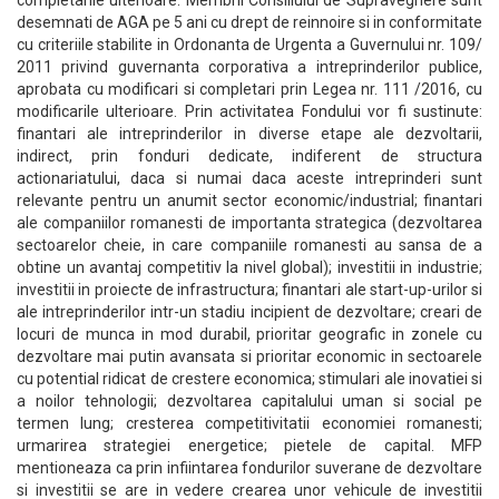
completarile ulterioare. Membrii Consiliului de Supraveghere sunt
desemnati de AGA pe 5 ani cu drept de reinnoire si in conformitate
cu criteriile stabilite in Ordonanta de Urgenta a Guvernului nr. 109/
2011 privind guvernanta corporativa a intreprinderilor publice,
aprobata cu modificari si completari prin Legea nr. 111 /2016, cu
modificarile ulterioare. Prin activitatea Fondului vor fi sustinute:
finantari ale intreprinderilor in diverse etape ale dezvoltarii,
indirect, prin fonduri dedicate, indiferent de structura
actionariatului, daca si numai daca aceste intreprinderi sunt
relevante pentru un anumit sector economic/industrial; finantari
ale companiilor romanesti de importanta strategica (dezvoltarea
sectoarelor cheie, in care companiile romanesti au sansa de a
obtine un avantaj competitiv la nivel global); investitii in industrie;
investitii in proiecte de infrastructura; finantari ale start-up-urilor si
ale intreprinderilor intr-un stadiu incipient de dezvoltare; creari de
locuri de munca in mod durabil, prioritar geografic in zonele cu
dezvoltare mai putin avansata si prioritar economic in sectoarele
cu potential ridicat de crestere economica; stimulari ale inovatiei si
a noilor tehnologii; dezvoltarea capitalului uman si social pe
termen lung; cresterea competitivitatii economiei romanesti;
urmarirea strategiei energetice; pietele de capital. MFP
mentioneaza ca prin infiintarea fondurilor suverane de dezvoltare
si investitii se are in vedere crearea unor vehicule de investitii