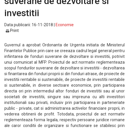
suverane de dezvoltare si
investitii
Data publicarii: 16-11-2018 |
Economie
Print
Guvernul a aprobat Ordonanta de Urgenta initiata de Ministerul
Finantelor Publice prin care se creeaza cadrul legal general pentru
infiintarea de fonduri suverane de dezvoltare si investitii, potrivit
unui comunicat al MFP. Proiectul de act normativ reglementeaza
scopul fondurilor suverane de dezvoltare si investitii - dezvoltarea
si finantarea din fonduri proprii si din fonduri atrase, de proiecte de
investitii rentabile si sustenabile, de proiecte de investitii rentabile
si sustenabile, in diverse sectoare economice, prin participarea
directa ori prin intermediul altor fonduri de investitii sau al unor
societati de investitii, singure sau impreuna cu alti investitori
institutionali sau privati, inclusiv prin participarea in parteneriate
public - private, cat si administrarea activelor financiare proprii, in
vederea obtinerii de profit. Totodata, proiectul de act normativ
reglementeaza forma legala, respectiv persoane juridice romane
ale caror conditii de organizare si functionare se stabilesc prin