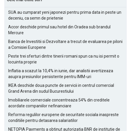
SUA au cumparat yeni japonezi pentru prima data in peste un
deceniu, ca semn de prietenie
Accor deschide primul sau hotel din Oradea sub brandul
Mercure
Banca de Investitii si Dezvoltare a trecut de evaluarea pe piloni
a Comisiei Europene
Peste trei sferturi dintre tinerii romani spun ca nu isi permit o
locuinta proprie
Inflatia a scazut la 10,4% in iunie, dar analistii avertizeaza
asupra presiunilor persistente pentru IMM-uri
IKEA deschide doua puncte de servicii in centrul comercial
Grand Arena din sudul Bucurestiului
Imobiliarele comerciale concentreaza 54% din creditele
acordate companiilor nefinanciare
Reforma regulilor europene de securitate sociala inaspreste
conditiile pentru detasarea salariatilor
NETOPIA Payments a obtinut autorizatia BNR de institutie de