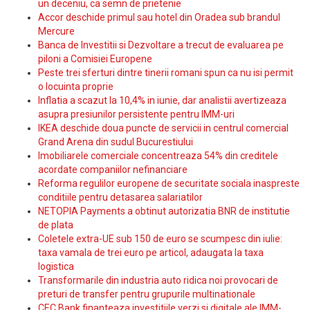
un deceniu, ca semn de prietenie
Accor deschide primul sau hotel din Oradea sub brandul
Mercure
Banca de Investitii si Dezvoltare a trecut de evaluarea pe
piloni a Comisiei Europene
Peste trei sferturi dintre tinerii romani spun ca nu isi permit
o locuinta proprie
Inflatia a scazut la 10,4% in iunie, dar analistii avertizeaza
asupra presiunilor persistente pentru IMM-uri
IKEA deschide doua puncte de servicii in centrul comercial
Grand Arena din sudul Bucurestiului
Imobiliarele comerciale concentreaza 54% din creditele
acordate companiilor nefinanciare
Reforma regulilor europene de securitate sociala inaspreste
conditiile pentru detasarea salariatilor
NETOPIA Payments a obtinut autorizatia BNR de institutie
de plata
Coletele extra-UE sub 150 de euro se scumpesc din iulie:
taxa vamala de trei euro pe articol, adaugata la taxa
logistica
Transformarile din industria auto ridica noi provocari de
preturi de transfer pentru grupurile multinationale
CEC Bank finanteaza investitiile verzi si digitale ale IMM-