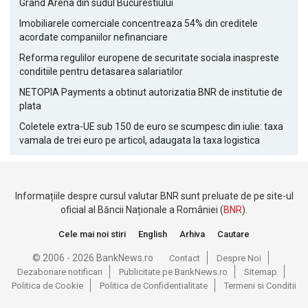
Grand Arena din sudul Bucurestiului
Imobiliarele comerciale concentreaza 54% din creditele
acordate companiilor nefinanciare
Reforma regulilor europene de securitate sociala inaspreste
conditiile pentru detasarea salariatilor
NETOPIA Payments a obtinut autorizatia BNR de institutie de
plata
Coletele extra-UE sub 150 de euro se scumpesc din iulie: taxa
vamala de trei euro pe articol, adaugata la taxa logistica
Informațiile despre cursul valutar BNR sunt preluate de pe site-ul
oficial al Băncii Naționale a României (
BNR
).
Cele mai noi stiri
English
Arhiva
Cautare
© 2006 - 2026 BankNews.ro
Contact
Despre Noi
Dezabonare notificari
Publicitate pe BankNews.ro
Sitemap
Politica de Cookie
Politica de Confidentialitate
Termeni si Conditii