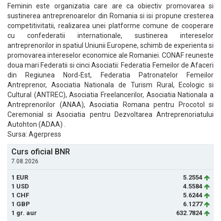
Feminin este organizatia care are ca obiectiv promovarea si
sustinerea antreprenoarelor din Romania si isi propune cresterea
competitivitatii, realizarea unei platforme comune de cooperare
cu confederatii internationale, sustinerea intereselor
antreprenorilor in spatiul Uniunii Europene, schimb de experienta si
promovarea intereselor economice ale Romaniei. CONAF reuneste
doua mari Federatii si cinci Asociatii: Federatia Femeilor de Afaceri
din Regiunea Nord-Est, Federatia Patronatelor Femeilor
Antreprenor, Asociatia Nationala de Turism Rural, Ecologic si
Cultural (ANTREC), Asociatia Freelancerilor, Asociatia Nationala a
Antreprenorilor (ANAA), Asociatia Romana pentru Procotol si
Ceremonial si Asociatia pentru Dezvoltarea Antreprenoriatului
Autohton (ADAA) .
Sursa: Agerpress
Curs oficial BNR
7.08.2026
1 EUR
5.2554
1 USD
4.5584
1 CHF
5.6244
1 GBP
6.1277
1 gr. aur
632.7824