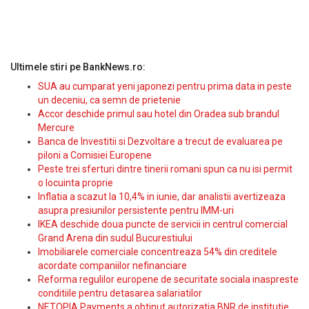
Ultimele stiri pe BankNews.ro:
SUA au cumparat yeni japonezi pentru prima data in peste
un deceniu, ca semn de prietenie
Accor deschide primul sau hotel din Oradea sub brandul
Mercure
Banca de Investitii si Dezvoltare a trecut de evaluarea pe
piloni a Comisiei Europene
Peste trei sferturi dintre tinerii romani spun ca nu isi permit
o locuinta proprie
Inflatia a scazut la 10,4% in iunie, dar analistii avertizeaza
asupra presiunilor persistente pentru IMM-uri
IKEA deschide doua puncte de servicii in centrul comercial
Grand Arena din sudul Bucurestiului
Imobiliarele comerciale concentreaza 54% din creditele
acordate companiilor nefinanciare
Reforma regulilor europene de securitate sociala inaspreste
conditiile pentru detasarea salariatilor
NETOPIA Payments a obtinut autorizatia BNR de institutie