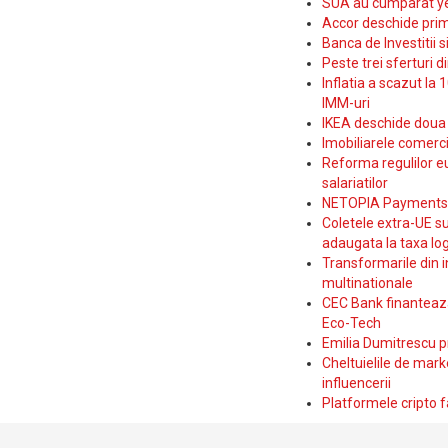
SUA au cumparat yen
Accor deschide prim
Banca de Investitii 
Peste trei sferturi d
Inflatia a scazut la 
IMM-uri
IKEA deschide doua p
Imobiliarele comerc
Reforma regulilor e
salariatilor
NETOPIA Payments a 
Coletele extra-UE su
adaugata la taxa log
Transformarile din i
multinationale
CEC Bank finanteaza 
Eco-Tech
Emilia Dumitrescu p
Cheltuielile de marke
influencerii
Platformele cripto f