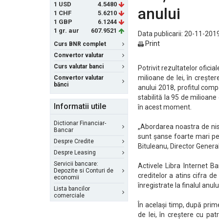
1 USD
4.5480
anului
1 CHF
5.6210
1 GBP
6.1244
1 gr. aur
607.9521
Data publicarii: 20-11-2019
Print
Curs BNR complet
Convertor valutar
Curs valutar banci
Potrivit rezultatelor oficia
milioane de lei, în crește
Convertor valutar
bănci
anului 2018, profitul compa
stabilită la 95 de milioane
Informatii utile
în acest moment.
Dictionar Financiar-
„Abordarea noastra de nis
Bancar
sunt șanse foarte mari pen
Despre Credite
Bituleanu, Director General
Despre Leasing
Servicii bancare:
Activele Libra Internet B
Depozite si Conturi de
creditelor a atins cifra d
economii
înregistrate la finalul anul
Lista bancilor
comerciale
În același timp, după prim
de lei, în creștere cu pa