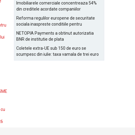
Bucurestiului
e
Imobiliarele comerciale concentreaza 54%
din creditele acordate companiilor
nefinanciare
Reforma regulilor europene de securitate
sociala inaspreste conditiile pentru
ntru
detasarea salariatilor
NETOPIA Payments a obtinut autorizatia
lui
BNR de institutie de plata
Coletele extra-UE sub 150 de euro se
scumpesc din iulie: taxa vamala de trei euro
pe articol, adaugata la taxa logistica
 SME
 cu
26