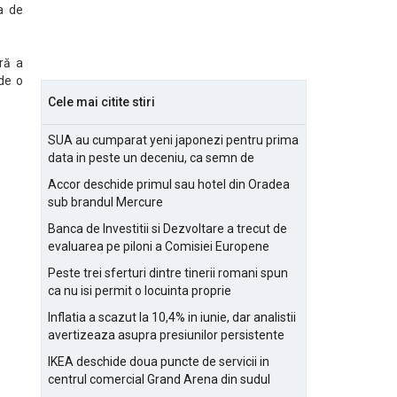
a de
ră a
de o
Cele mai citite stiri
SUA au cumparat yeni japonezi pentru prima
data in peste un deceniu, ca semn de
prietenie
Accor deschide primul sau hotel din Oradea
sub brandul Mercure
Banca de Investitii si Dezvoltare a trecut de
evaluarea pe piloni a Comisiei Europene
Peste trei sferturi dintre tinerii romani spun
ca nu isi permit o locuinta proprie
Inflatia a scazut la 10,4% in iunie, dar analistii
avertizeaza asupra presiunilor persistente
pentru IMM-uri
IKEA deschide doua puncte de servicii in
centrul comercial Grand Arena din sudul