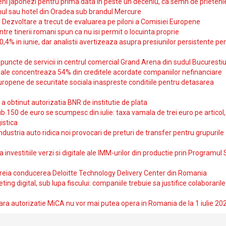
i japonezi pentru prima data in peste un deceniu, ca semn de prieteni
ul sau hotel din Oradea sub brandul Mercure
si Dezvoltare a trecut de evaluarea pe piloni a Comisiei Europene
intre tinerii romani spun ca nu isi permit o locuinta proprie
10,4% in iunie, dar analistii avertizeaza asupra presiunilor persistente pe
uncte de servicii in centrul comercial Grand Arena din sudul Bucurestiu
iale concentreaza 54% din creditele acordate companiilor nefinanciare
uropene de securitate sociala inaspreste conditiile pentru detasarea
obtinut autorizatia BNR de institutie de plata
b 150 de euro se scumpesc din iulie: taxa vamala de trei euro pe articol,
istica
ndustria auto ridica noi provocari de preturi de transfer pentru grupurile
investitiile verzi si digitale ale IMM-urilor din productie prin Programul
reia conducerea Deloitte Technology Delivery Center din Romania
ting digital, sub lupa fiscului: companiile trebuie sa justifice colaborarile
ara autorizatie MiCA nu vor mai putea opera in Romania de la 1 iulie 20