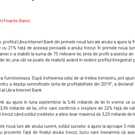
 |
Finante-Banci
le, profitul Libra Internet Bank din primele nouă luni ale anului a ajuns la 
re cu 21% față de aceeași perioadă a anului trecut. În primele nouă lun
niei s-a stabilit la suma de 75 milioane lei, ținta de profit a acestui an 
 de lei, una cât se poate de realistă având în vedere profitul înregistrat
a functioneaza. După încheierea celui de-al treilea trimestru, pot spu
tru a depăși semnificativ ținta de profitabilitate din 2019”, a declarat
 al Libra Internet Bank.
ank au ajuns în luna septembrie la 5,46 miliarde de lei în vreme ce s
e 3,96 miliarde de lei, cifre care confirmă o creștere de 22% față de val
ui trecut când soldul creditelor a atins doar maximul de 3,25 miliarde de le
ele nouă luni ale anului curent, soldul surselor a ajuns la aproape 5 mil
tru procente față de finalul anului trecut, lucru care înseamnă că ac