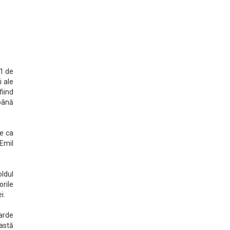
91 de
i ale
fiind
 până
ne ca
 Emil
oldul
orile
i.
iarde
eastă