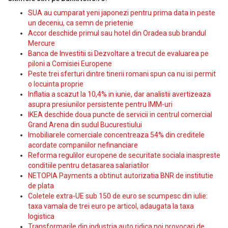
SUA au cumparat yeni japonezi pentru prima data in peste
un deceniu, ca semn de prietenie
Accor deschide primul sau hotel din Oradea sub brandul
Mercure
Banca de Investitii si Dezvoltare a trecut de evaluarea pe
piloni a Comisiei Europene
Peste trei sferturi dintre tinerii romani spun ca nu isi permit
o locuinta proprie
Inflatia a scazut la 10,4% in iunie, dar analistii avertizeaza
asupra presiunilor persistente pentru IMM-uri
IKEA deschide doua puncte de servicii in centrul comercial
Grand Arena din sudul Bucurestiului
Imobiliarele comerciale concentreaza 54% din creditele
acordate companiilor nefinanciare
Reforma regulilor europene de securitate sociala inaspreste
conditiile pentru detasarea salariatilor
NETOPIA Payments a obtinut autorizatia BNR de institutie
de plata
Coletele extra-UE sub 150 de euro se scumpesc din iulie:
taxa vamala de trei euro pe articol, adaugata la taxa
logistica
Transformarile din industria auto ridica noi provocari de