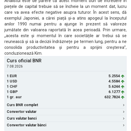
Analistul este de părere că acest moment bun de încredere în
piețele de capital trebuie să se încheie la un moment dat, lucru
care va avea efecte negative asupra tuturor. În acest sens, dă
exemplul Japoniei, a cărei piață și-a atins apogeul la începutul
anilor 1990 numai pentru a ajunge în prezent să valoreze
jumătate din valoarea raportată în acea perioadă. Prin urmare,
„acesta este și momentul în care societățile ar trebui să se
reunească și să ia decizii îndrăznețe pe termen lung, pentru a ne
consolida productivitatea și pentru a sprijini creșterea”,
concluzionează Kim.
Curs oficial BNR
7.08.2026
1 EUR
5.2554
1 USD
4.5584
1 CHF
5.6244
1 GBP
6.1277
1 gr. aur
632.7824
Curs BNR complet
Convertor valutar
Curs valutar banci
Convertor valutar bănci