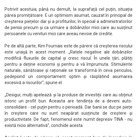
Potrivit acestuia, până nu demult, la suprafață cel puțin, situația
părea promițătoare. E un optimism asumat, cauzat în principal de
creșterea piețelor dar și a profiturilor, în special a administratorilor
de pensii precum și ca urmare a dobânzilor mici care au susținut
persoanele cu venituri mici care aveau nevoie de credite.
Pe de altă parte, Kim Fournais este de părere că creșterea riscului
este uriașă în acest moment. „Ratele negative ale dobânzilor
modifică fluxurile de capital și cresc riscul. În unele țări, plătiți
pentru a deține economii și pentru a vă împrumuta. Stimulente
naturale, sănătoase și raționale se transformă în ceva periculos,
pedepsind un comportament optim și răsplătind asumarea
excesivă a riscurilor”, spune el.
„Desigur, mulți apelează și la produse de investiții care au obținut
istoric un profit bun. Aceasta are tendința de a deveni auto-
consolidare - cel puțin pentru o perioadă. Dar banii se duc pe piețe
în creștere care nu sunt neapărat susținute de creștere și
productivitate. De fapt, fenomenul este numit depresiv TINA - nu
există nicio alternativă”, conchide acesta.