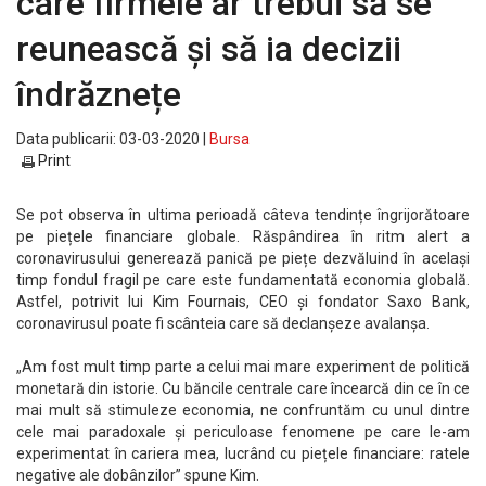
care firmele ar trebui să se
reunească și să ia decizii
îndrăznețe
Data publicarii: 03-03-2020 |
Bursa
Print
Se pot observa în ultima perioadă câteva tendințe îngrijorătoare
pe piețele financiare globale. Răspândirea în ritm alert a
coronavirusului generează panică pe piețe dezvăluind în același
timp fondul fragil pe care este fundamentată economia globală.
Astfel, potrivit lui Kim Fournais, CEO și fondator Saxo Bank,
coronavirusul poate fi scânteia care să declanșeze avalanșa.
„Am fost mult timp parte a celui mai mare experiment de politică
monetară din istorie. Cu băncile centrale care încearcă din ce în ce
mai mult să stimuleze economia, ne confruntăm cu unul dintre
cele mai paradoxale și periculoase fenomene pe care le-am
experimentat în cariera mea, lucrând cu piețele financiare: ratele
negative ale dobânzilor” spune Kim.