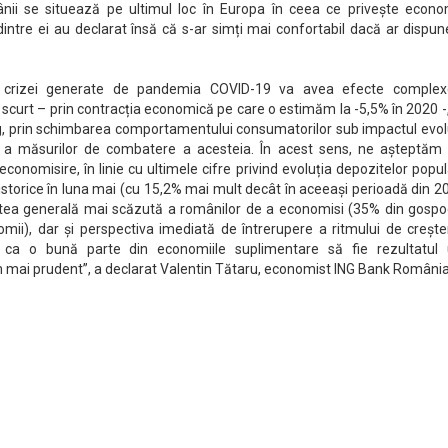
ânii se situează pe ultimul loc în Europa în ceea ce privește econom
ntre ei au declarat însă că s-ar simți mai confortabil dacă ar dispun
al crizei generate de pandemia COVID-19 va avea efecte complex
scurt – prin contracția economică pe care o estimăm la -5,5% în 2020 -
g, prin schimbarea comportamentului consumatorilor sub impactul evolu
v a măsurilor de combatere a acesteia. În acest sens, ne așteptăm 
 economisire, în linie cu ultimele cifre privind evoluția depozitelor popul
storice în luna mai (cu 15,2% mai mult decât în aceeași perioadă din 2
tea generală mai scăzută a românilor de a economisi (35% din gospod
ii), dar și perspectiva imediată de întrerupere a ritmului de crește
il ca o bună parte din economiile suplimentare să fie rezultatul 
ai prudent”, a declarat Valentin Tătaru, economist ING Bank România