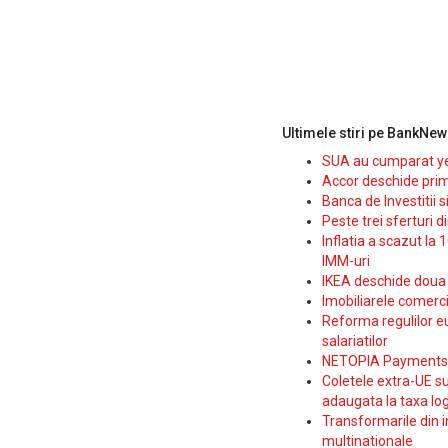
Ultimele stiri pe BankNew
SUA au cumparat yen
Accor deschide prim
Banca de Investitii 
Peste trei sferturi d
Inflatia a scazut la 
IMM-uri
IKEA deschide doua p
Imobiliarele comerc
Reforma regulilor e
salariatilor
NETOPIA Payments a 
Coletele extra-UE su
adaugata la taxa log
Transformarile din i
multinationale