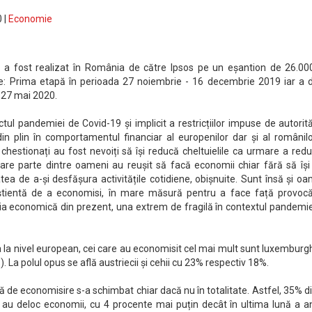
 |
Economie
y” a fost realizat în România de către Ipsos pe un eșantion de 26.00
e: Prima etapă în perioada 27 noiembrie - 16 decembrie 2019 iar a 
 27 mai 2020.
l pandemiei de Covid-19 și implicit a restricțiilor impuse de autorită
din plin în comportamentul financiar al europenilor dar și al românilo
i chestionați au fost nevoiți să își reducă cheltuielile ca urmare a redu
mare parte dintre oameni au reușit să facă economii chiar fără să își
ea de a-și desfășura activitățile cotidiene, obișnuite. Sunt însă și o
știentă de a economisi, în mare măsură pentru a face față provocăr
ația economică din prezent, una extrem de fragilă în contextul pandemi
ia la nivel european, cei care au economisit cel mai mult sunt luxemburg
. La polul opus se află austriecii și cehii cu 23% respectiv 18%.
ță de economisire s-a schimbat chiar dacă nu în totalitate. Astfel, 35% d
 au deloc economii, cu 4 procente mai puțin decât în ultima lună a an