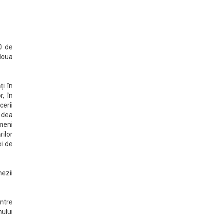
0 de
doua
ți în
r, în
cerii
 dea
ameni
ilor
ei de
hezii
intre
ului