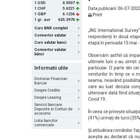
1 USD
4.5507
1 CHF
5.6221
Data publicarii: 06-07-2020
1 GBP
6.1236
Print
1 gr. aur
625.3970
Curs BNR complet
„ING International Surve
Convertor valutar
respondenți în două etap
Curs valutar banci
etapă în perioada 15 mai -
Convertor valutar
bănci
Observăm astfel că impactu
ultimele luni s-au simțit 
Informatii utile
particular. O parte din ce
veniturilor în timp ce o 
Dictionar Financiar-
seama, neavând posibilitat
Bancar
care au luat decizia con
Despre Credite
ulterioare dată fiind situ
Despre Leasing
Covid 19.
Servicii bancare:
Depozite si Conturi de
În ceea ce privește situaț
economii
(41%) urmați de turci (35%)
Lista bancilor
comerciale
Și atitudinea românilor fa
aceștia au declarat că nu