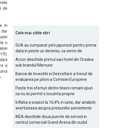
iile
e de
e în
, dar
Cele mai citite stiri
ției
la o
SUA au cumparat yeni japonezi pentru prima
ației
data in peste un deceniu, ca semn de
019).
prietenie
Accor deschide primul sau hotel din Oradea
ării
sub brandul Mercure
re a
unui
Banca de Investitii si Dezvoltare a trecut de
.
evaluarea pe piloni a Comisiei Europene
Peste trei sferturi dintre tinerii romani spun
ca nu isi permit o locuinta proprie
Inflatia a scazut la 10,4% in iunie, dar analistii
avertizeaza asupra presiunilor persistente
pentru IMM-uri
IKEA deschide doua puncte de servicii in
centrul comercial Grand Arena din sudul