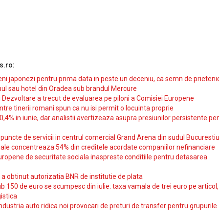
s.ro:
i japonezi pentru prima data in peste un deceniu, ca semn de prieteni
ul sau hotel din Oradea sub brandul Mercure
si Dezvoltare a trecut de evaluarea pe piloni a Comisiei Europene
intre tinerii romani spun ca nu isi permit o locuinta proprie
10,4% in iunie, dar analistii avertizeaza asupra presiunilor persistente pe
uncte de servicii in centrul comercial Grand Arena din sudul Bucurestiu
iale concentreaza 54% din creditele acordate companiilor nefinanciare
uropene de securitate sociala inaspreste conditiile pentru detasarea
obtinut autorizatia BNR de institutie de plata
b 150 de euro se scumpesc din iulie: taxa vamala de trei euro pe articol,
istica
ndustria auto ridica noi provocari de preturi de transfer pentru grupurile