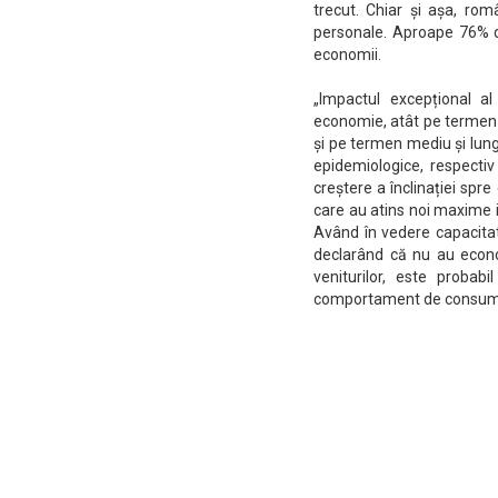
trecut. Chiar și așa, rom
personale. Aproape 76% di
economii.
„Impactul excepțional 
economie, atât pe termen 
și pe termen mediu și lun
epidemiologice, respecti
creștere a înclinației spre
care au atins noi maxime i
Având în vedere capacita
declarând că nu au econom
veniturilor, este probab
comportament de consum m