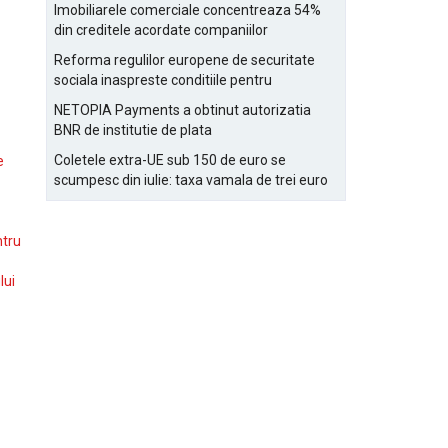
Bucurestiului
Imobiliarele comerciale concentreaza 54%
din creditele acordate companiilor
nefinanciare
Reforma regulilor europene de securitate
sociala inaspreste conditiile pentru
detasarea salariatilor
NETOPIA Payments a obtinut autorizatia
BNR de institutie de plata
Coletele extra-UE sub 150 de euro se
e
scumpesc din iulie: taxa vamala de trei euro
pe articol, adaugata la taxa logistica
ntru
lui